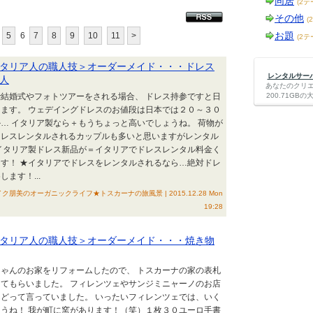
同居
(2テ
その他
(
お題
5
6
7
8
9
10
11
>
(2テ
タリア人の職人技＞オーダーメイド・・・ドレス
レンタルサーバー
人
あなたのクリ
結婚式やフォトツアーをされる場合、 ドレス持参ですと日
200.71G
ます。 ウェデイングドレスのお値段は日本では２０～３０
… イタリア製なら＋もうちょっと高いでしょうね。 荷物が
ドレスレンタルされるカップルも多いと思いますがレンタル
イタリア製ドレス新品が＝イタリアでドレスレンタル料金く
す！ ★イタリアでドレスをレンタルされるなら…絶対ドレ
ます！...
美のオーガニックライフ★トスカーナの旅風景 | 2015.12.28 Mon
19:28
タリア人の職人技＞オーダーメイド・・・焼き物
ゃんのお家をリフォームしたので、 トスカーナの家の表札
てもらいました。 フィレンツェやサンジミニャーノのお店
どって言っていました。 いったいフィレンツェでは、いく
うね！ 我が町に窯があります！（笑）１枚３０ユーロ手書