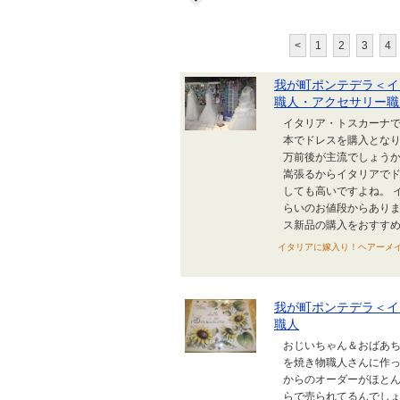
<
1
2
3
4
我が町ポンテデラ＜イ
職人・アクセサリー職
イタリア・トスカーナで
本でドレスを購入となり
万前後が主流でしょうか
嵩張るからイタリアで
しても高いですよね。 
らいのお値段からありま
ス新品の購入をおすすめし
イタリアに嫁入り！ヘアーメイク朋
我が町ポンテデラ＜イ
職人
おじいちゃん＆おばあち
を焼き物職人さんに作っ
からのオーダーがほとん
らで売られてるんでしょ