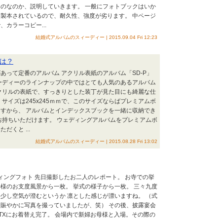
のなのか、説明していきます。 一般にフォトブックはいか
製本されているので、耐久性、強度が劣ります。 中ページ
カラーコピー...
結婚式アルバムのスィーディー | 2015.09.04 Fri 12:23
は？
あって定番のアルバム アクリル表紙のアルバム「SD-P」
ーディーのラインナップの中ではとても人気のあるアルバム
クリルの表紙で、すっきりとした装丁が見た目にも綺麗な仕
サイズは245x245ｍｍで、このサイズならばプレミアムボ
すから、 アルバムとインデックスブックを一緒に収納でき
お持ちいただけます。 ウェディングアルバムをプレミアムボ
だくと ...
結婚式アルバムのスィーディー | 2015.08.28 Fri 13:02
ディングフォト 先日撮影したお二人のレポート。 お寺での挙
様のお支度風景から一枚。 挙式の様子から一枚。 三々九度
少し空気が澄むというか 凛とした感じが漂いますね。 （式
賑やかに写真を撮っていましたが、笑） その後、披露宴会
TXにお着替え完了。 会場内で新婦お母様と入場。その際の