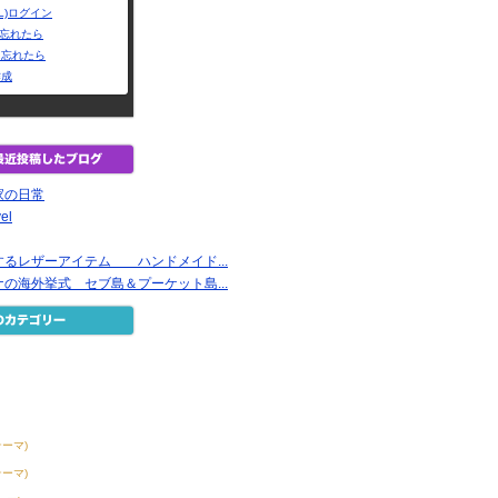
L)ログイン
Dを忘れたら
を忘れたら
作成
家の日常
vel
るレザーアイテム ハンドメイド...
の海外挙式 セブ島＆プーケット島...
テーマ)
テーマ)