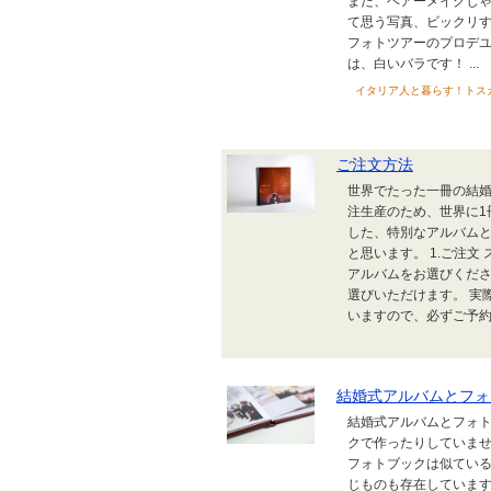
また、ヘアーメイクじゃ
て思う写真、ビックリす
フォトツアーのプロデユ
は、白いバラです！ ...
イタリア人と暮らす！トスカー
ご注文方法
世界でたった一冊の結婚
注生産のため、世界に1
した、特別なアルバムと
と思います。 1.ご注
アルバムをお選びくださ
選びいただけます。 実
いますので、必ずご予約を
結婚式アルバムとフォ
結婚式アルバムとフォト
クで作ったりしていませ
フォトブックは似ている
じものも存在しています