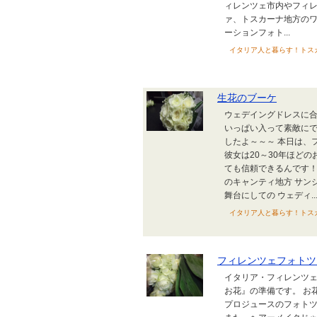
ィレンツェ市内やフィレ
ァ、トスカーナ地方のワ
ーションフォト...
イタリア人と暮らす！トスカー
生花のブーケ
ウェデイングドレスに合
いっぱい入って素敵にで
したよ～～～ 本日は、
彼女は20～30年ほど
ても信頼できるんです！
のキャンティ地方 サン
舞台にしての ウェディ..
イタリア人と暮らす！トスカー
フィレンツェフォトツ
イタリア・フィレンツェ
お花』の準備です。 お
プロジュースのフォト