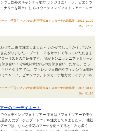
ンツェ郊外のキャンティ地方 サンジミニャーノ、ピエンツ
イナリーを舞台にしての ウェディングフォトツアー・ロケ
ナで子育てマンマのお料理研究★トスカーナの旅風景 | 2015.11.09
Mon 17:50
わせて… 白で注文しました～ いかがでしょうか？ バラが
きあがりました～ ブートニアもセットで作っていただきま
フローリストのご紹介です。 我がトンニョンニファミリーと
のお付き合い！ 小学校の時からのお付き合い…だから、とっ
 ちびイタリア では、フィレンツェ市内やフィレンツェ郊外
ジミニャーノ、ピエンツァ、トスカーナ地方のワイナリーを
.
ナで子育てマンマのお料理研究★トスカーナの旅風景 | 2015.10.18
Sun 01:10
アーのコーデイネート
でウェデイングフォトツアー 本日は『フォトツアーで使う
花屋さんにブーケとブートニアを注文してきました～。 他社
ツアーでは、なんと造花のブーケを使ってるところも多く…