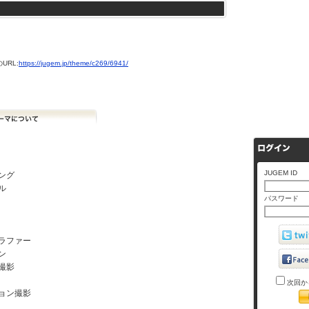
URL:
https://jugem.jp/theme/c269/6941/
JUGEM ID
ング
ル
パスワード
ラファー
ン
撮影
次回か
ョン撮影