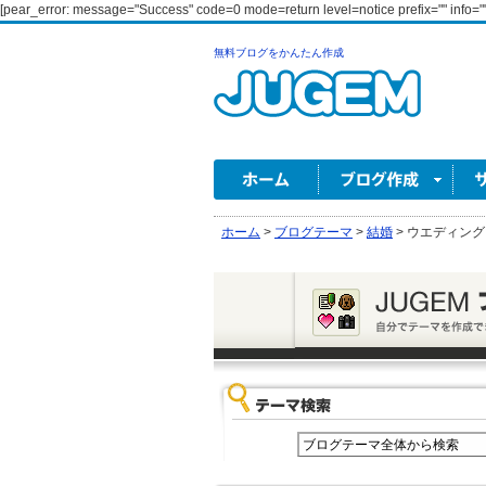
[pear_error: message="Success" code=0 mode=return level=notice prefix="" info=""
無料ブログをかんたん作成
ホーム
>
ブログテーマ
>
結婚
>
ウエディング