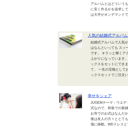
アルバムとはどういうも
に安く作るかを追求して
は大半がオンデマンドで、
人気の結婚式アルバム
結婚式アルバムで人気が
はなんといっても スィ
です。 キラッと輝くア
上がりになっています。 
ックスをセットにできま
て、 一生の宝物として
ックスセットでご注文いた
幸せをシェア
JUGEMテーマ：ウエ
式なので、和装での新婦
お寺でのお式はなんだか
後は友人の方々ととても
場に移動。WDドレスと