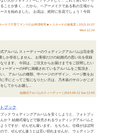
ない人がフォトツアーにアテンドして… これで良いの？っ
ることが多く… だから、ヘアーメイクである私の立場から
ースを始めました。 お花は、絶対に生花でしょう！今回
ナで子育てマンマのお料理研究★トスカーナの旅風景 | 2015.10.07
Wed 12:24
式アルバム スィーディーのウェディングアルバムは完全受
冊しか存在しません。 お客様だけの結婚式の思い出を収録
なります。 今回は、ご注文からお届けまでをご説明したい
文 スィーディーのHPに掲載されているアルバムをご覧頂き、
い。 アルバムの種類、中ページのデザイン、ページ数をお
際に手にとってご覧になりたい方は、乃木坂のサロンがござ
してからお越し...
結婚式アルバムのスィーディー | 2015.09.12 Sat 12:00
トブック
ブック ウェディングアルバムを安くしようと、フォトブッ
んか？ 結婚式場などで販売されるウェディングアルバムと
ようですが、ぜんぜん違います。 もちろん、仕様がほぼ同
ので、ぜんぜん違うとは言い切れませんが、 ウェディング