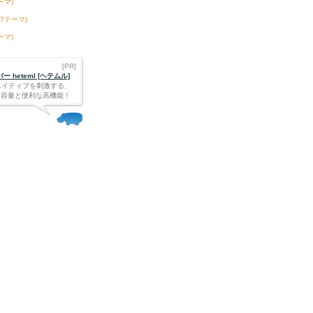
ーマ)
27テーマ)
ーマ)
[PR]
 heteml [ヘテムル]
エイティブを刺激する、
Bの大容量と便利な高機能！