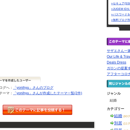
»セキュア(SS
»JUGEM I
»パスワード
»無料ブログ
サザエさん一
Our Life & Tra
Deals Dress
ガロンの提案す
アフターコロナ
ログへ：
「yonihyu」さんのブログ
テーマ：
「yonihyu」さんが作成したテーマ一覧(2件)
ジャンル
結婚
カテゴリー
結婚
(93
別居
(11