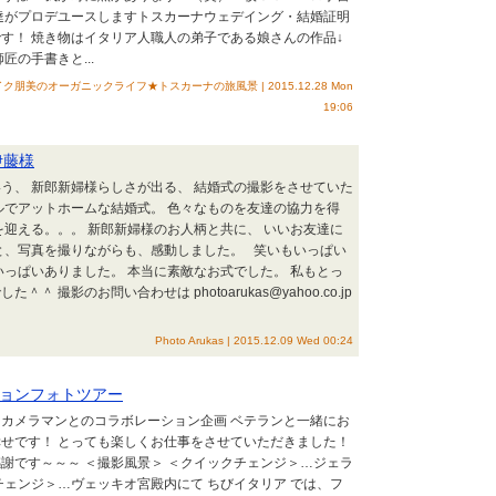
達がプロデユースしますトスカーナウェデイング・結婚証明
す！ 焼き物はイタリア人職人の弟子である娘さんの作品↓
匠の手書きと...
美のオーガニックライフ★トスカーナの旅風景 | 2015.12.28 Mon
19:06
 伊藤様
う、 新郎新婦様らしさが出る、 結婚式の撮影をさせていた
ルでアットホームな結婚式。 色々なものを友達の協力を得
を迎える。。。 新郎新婦様のお人柄と共に、 いいお友達に
と、写真を撮りながらも、感動しました。 笑いもいっぱい
いっぱいありました。 本当に素敵なお式でした。 私もとっ
＾ 撮影のお問い合わせは photoarukas@yahoo.co.jp
Photo Arukas | 2015.12.09 Wed 00:24
ョンフォトツアー
カメラマンとのコラボレーション企画 ベテランと一緒にお
せです！ とっても楽しくお仕事をさせていただきました！
謝です～～～ ＜撮影風景＞ ＜クイックチェンジ＞…ジェラ
チェンジ＞…ヴェッキオ宮殿内にて ちびイタリア では、フ