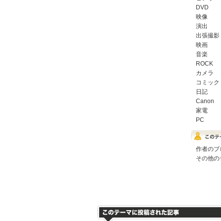
DVD
映像
演出
出張撮影
映画
音楽
ROCK
カメラ
コミック
日記
Canon
家電
PC
作者のブ
その他の