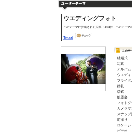
ウエディングフォト
このテーマに投稿された記事：453件 | このテーマの
Tweet
結婚式
写真
アルバム
ウエディ
ブライダ
婚礼
挙式
披露宴
フォトグ
カメラマ
スナップ
前撮り
ロケーシ
ビデオ