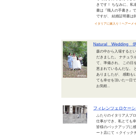
きです！ ちなみに、私
書は『職人の手書き』で
ですが、 結婚証明書は師
イタリアに嫁入り！ヘアーメイク朋
Natural Wedding
森の中から入場するとい
だきました。 ナチュラ
て、準備され、 この日
恵まれているんだな。 
ありましたが、 感動も
ても幸せを頂いた一日でした＾
お気軽...
フィレンツェロケーシ
ふたりのイタリア人プロ
仕事ができ、私とても幸
皆様のバックアップに感
ート店にて ＜クイック