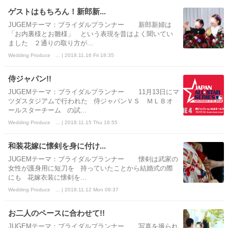
ゲストはもちろん！新郎新...
JUGEMテーマ：ブライダルプランナー 新郎新婦は
「お内裏様とお雛様」 という表現を昔はよく聞いてい
ました ２通りの取り方が...
Wedding Produce ... | 2018.11.16 Fri 18:35
侍ジャパン!!
JUGEMテーマ：ブライダルプランナー 11月13日にマ
ツダスタジアムで行われた 侍ジャパンＶＳ ＭＬＢオ
ールスターチーム の試...
Wedding Produce ... | 2018.11.15 Thu 16:55
和装花嫁に懐剣を身に付け...
JUGEMテーマ：ブライダルプランナー 懐剣は武家の
女性が護身用に短刀を 持っていたことから結婚式の際
にも 花嫁衣装に懐剣を...
Wedding Produce ... | 2018.11.12 Mon 09:37
お二人のペースに合わせて!!
JUGEMテーマ：ブライダルプランナー 写真を撮られ