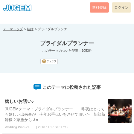
[pear_error: message="Success" code=0 mode=return level=notice
prefix="" info=""]
無料登録
ログイン
テーマトップ
結婚
ブライダルプランナー
ブライダルプランナー
このテーマのついた記事：1053件
このテーマに投稿された記事
嬉しいお誘い♪
JUGEMテーマ：ブライダルプランナー 昨夜はとって
も嬉しい出来事が 今年お手伝いをさせて頂いた 新郎新
婦様２家族から &n...
Wedding Produce ... | 2018.11.17 Sat 17:19