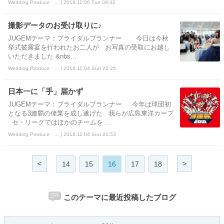
Wedding Produce ... | 2018.11.06 Tue 09:42
撮影データのお受け取りに♪
JUGEMテーマ：ブライダルプランナー 今日は今秋
挙式披露宴を行われたお二人が お写真の受取にお越し
いただきました &nbs...
Wedding Produce ... | 2018.11.04 Sun 22:26
日本一に「手」届かず
JUGEMテーマ：ブライダルプランナー 今年は球団初
となる3連覇の偉業を成し遂げた 我らが広島東洋カープ
セ・リーグではほかのチームを ...
Wedding Produce ... | 2018.11.04 Sun 21:53
<
>
14
15
16
17
18
このテーマに最近投稿したブログ