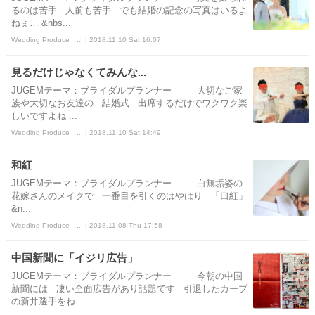
るのは苦手 人前も苦手 でも結婚の記念の写真はいるよ
ねぇ… &nbs...
Wedding Produce ... | 2018.11.10 Sat 16:07
見るだけじゃなくてみんな...
JUGEMテーマ：ブライダルプランナー 大切なご家
族や大切なお友達の 結婚式 出席するだけでワクワク楽
しいですよね ...
Wedding Produce ... | 2018.11.10 Sat 14:49
和紅
JUGEMテーマ：ブライダルプランナー 白無垢姿の
花嫁さんのメイクで 一番目を引くのはやはり 「口紅」
&n...
Wedding Produce ... | 2018.11.08 Thu 17:58
中国新聞に「イジリ広告」
JUGEMテーマ：ブライダルプランナー 今朝の中国
新聞には 凄い全面広告があり話題です 引退したカープ
の新井選手をね...