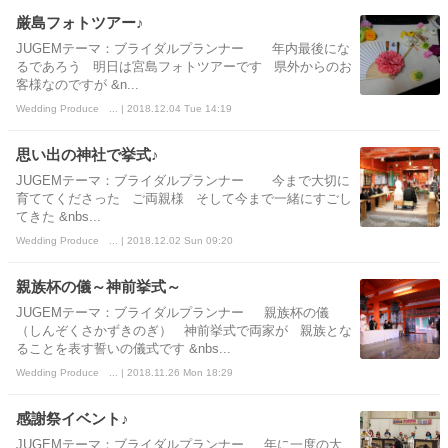
厳島フォトツアー♪
JUGEMテーマ：ブライダルプランナー 年内最後にな
るであろう 明日は宮島フォトツアーです 県外からのお
客様なのですが &n...
Wedding Produce ... | 2018.12.04 Tue 14:19
思い出の神社で挙式♪
JUGEMテーマ：ブライダルプランナー 今まで大切に
育ててくださった ご両親様 そして今まで一緒にすごし
てきた &nbs...
Wedding Produce ... | 2018.12.02 Sun 09:20
親族杯の儀～神前挙式～
JUGEMテーマ：ブライダルプランナー 親族杯の儀
（しんぞくさかずきのぎ） 神前挙式で両家が 親族とな
ることを表す誓いの儀式です &nbs...
Wedding Produce ... | 2018.11.26 Mon 18:29
感謝祭イベント♪
JUGEMテーマ：ブライダルプランナー 年に一度の大