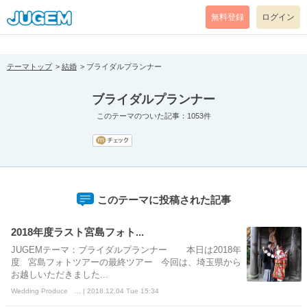
[pear_error: message="Success" code=0 mode=return level=notice
prefix="" info=""]
無料登録
ログイン
テーマトップ
結婚
ブライダルプランナー
ブライダルプランナー
このテーマのついた記事：1053件
このテーマに投稿された記事
2018年度ラスト宮島フォト...
JUGEMテーマ：ブライダルプランナー 本日は2018年
度 宮島フォトツアーの最終ツアー 今回は、埼玉県から
お越しいただきました...
Wedding Produce ... | 2018.12.04 Tue 15:34