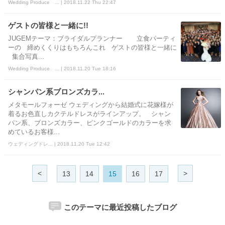
Wedding Produce ... | 2018.11.22 Thu 22:47
ゲストの皆様と一緒に!!
JUGEMテーマ：ブライダルプランナー 立食パーティ
ーの 締めくくりはもちろんこれ ゲストの皆様と一緒に
集合写真...
Wedding Produce ... | 2018.11.20 Tue 18:16
シャンパン系ブロンズカラ...
メタモールフォーゼ ウェディングから結婚式に花嫁様が
着るお色直しカクテルドレスがラインアップ。 シャン
パン系、ブロンズカラー、ピンクゴールドのカラーを求
めているお客様...
ウェディングドレ... | 2018.11.20 Tue 12:42
<
>
13
14
15
16
17
このテーマに最近投稿したブログ