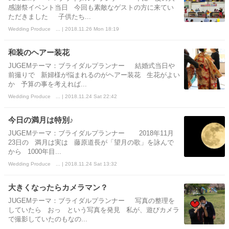
感謝祭イベント当日 今回も素敵なゲストの方に来てい
ただきました 子供たち...
Wedding Produce ... | 2018.11.26 Mon 18:19
和装のヘアー装花
JUGEMテーマ：ブライダルプランナー 結婚式当日や
前撮りで 新婦様が悩まれるのがヘアー装花 生花がよい
か 予算の事を考えれば...
Wedding Produce ... | 2018.11.24 Sat 22:42
今日の満月は特別♪
JUGEMテーマ：ブライダルプランナー 2018年11月
23日の 満月は実は 藤原道長が「望月の歌」を詠んで
から 1000年目...
Wedding Produce ... | 2018.11.24 Sat 13:32
大きくなったらカメラマン？
JUGEMテーマ：ブライダルプランナー 写真の整理を
していたら おっ という写真を発見 私が、遊びカメラ
で撮影していたのもなの...