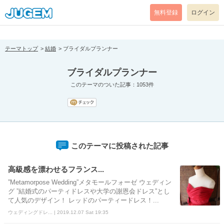
[pear_error: message="Success" code=0 mode=return level=notice
prefix="" info=""]
無料登録
ログイン
テーマトップ
結婚
ブライダルプランナー
ブライダルプランナー
このテーマのついた記事：1053件
このテーマに投稿された記事
高級感を漂わせるフランス...
”Metamorpose Wedding”メタモールフォーゼ ウェディン
グ ”結婚式のパーティドレスや大学の謝恩会ドレス”とし
て人気のデザイン！ レッドのパーティードレス！...
ウェディングドレ... | 2019.12.07 Sat 19:35