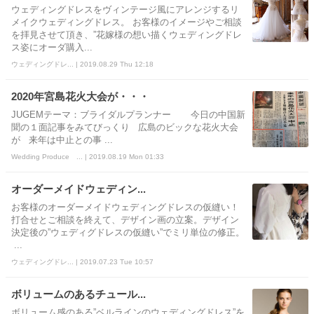
ウェディングドレスをヴィンテージ風にアレンジするリ
メイクウェディングドレス。 お客様のイメージやご相談
を拝見させて頂き、”花嫁様の想い描くウェディングドレ
ス姿にオーダ購入...
ウェディングドレ... | 2019.08.29 Thu 12:18
2020年宮島花火大会が・・・
JUGEMテーマ：ブライダルプランナー 今日の中国新
聞の１面記事をみてびっくり 広島のビックな花火大会
が 来年は中止との事 ...
Wedding Produce ... | 2019.08.19 Mon 01:33
オーダーメイドウェディン...
お客様のオーダーメイドウェディングドレスの仮縫い！
打合せとご相談を終えて、デザイン画の立案。デザイン
決定後の”ウェディグドレスの仮縫い”でミリ単位の修正。
...
ウェディングドレ... | 2019.07.23 Tue 10:57
ボリュームのあるチュール...
ボリューム感のある”ベルラインのウェディングドレス”を