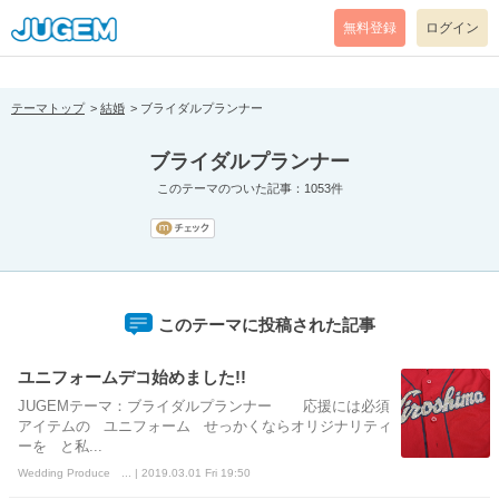
[pear_error: message="Success" code=0 mode=return level=notice
prefix="" info=""]
無料登録
ログイン
テーマトップ
結婚
ブライダルプランナー
ブライダルプランナー
このテーマのついた記事：1053件
このテーマに投稿された記事
ユニフォームデコ始めました!!
JUGEMテーマ：ブライダルプランナー 応援には必須
アイテムの ユニフォーム せっかくならオリジナリティ
ーを と私...
Wedding Produce ... | 2019.03.01 Fri 19:50