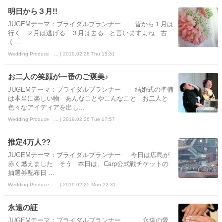
明日から３月!!
JUGEMテーマ：ブライダルプランナー 昔から１月は
行く ２月は逃げる ３月は去る と言いますよね 古
く...
Wedding Produce ... | 2019.02.28 Thu 15:31
お二人の笑顔が一番のご褒美♪
JUGEMテーマ：ブライダルプランナー 結婚式の準備
は本当に楽しい物 あんなことやこんなこと お二人と
色々なアイディアを出し...
Wedding Produce ... | 2019.02.26 Tue 17:57
推定4万人??
JUGEMテーマ：ブライダルプランナー 今日は広島が
赤く燃えました そう 本日は、Carp公式戦チケットの
抽選券配布日 ...
Wedding Produce ... | 2019.02.25 Mon 22:31
永遠の証
JUGEMテーマ：ブライダルプランナー 永遠の愛