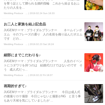
を誓う証として贈られる婚約指輪 これから始まるおふ
たりの人生を...
Wedding Produce ... | 2019.02.24 Sun 18:33
お二人と家族を結ぶ記念品
JUGEMテーマ：ブライダルプランナー ネームインポ
エム そのフレーズの通り 人の名前を織り込んだポエム
です どの...
Wedding Produce ... | 2019.02.23 Sat 18:24
細部にまでこだわりを♪
JUGEMテーマ：ブライダルプランナー 人生のイベン
トにコダワリを持つのは 結婚式だけではないのです そ
う 成人式だっ...
Wedding Produce ... | 2019.02.22 Fri 18:07
画期的すぎて♪
JUGEMテーマ：ブライダルプランナー 今日は成人式
の後撮りロケ撮影 今日じゃないと撮影がNG と言う事
もあり天候を気にしていましたが ...