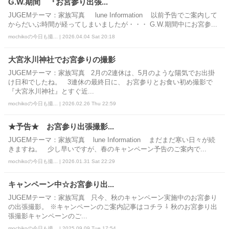
G.W.期間 『お宮参り出張...
JUGEMテーマ：家族写真 lune Information 以前予告でご案内して
からだいぶ時間が経ってしまいましたが・・・ G.W.期間中にお宮参...
mochikoの今日も撮... | 2026.04.04 Sat 20:18
大宮氷川神社でお宮参りの撮影
JUGEMテーマ：家族写真 2月の2連休は、5月のような陽気でお出掛
け日和でしたね。 3連休の最終日に、 お宮参りとお食い初め撮影で
『大宮氷川神社』とすぐ近...
mochikoの今日も撮... | 2026.02.26 Thu 22:59
★予告★ お宮参り出張撮影...
JUGEMテーマ：家族写真 lune Information まだまだ寒い日々が続
きますね。 少し早いですが、春のキャンペーン予告のご案内で...
mochikoの今日も撮... | 2026.01.31 Sat 22:29
キャンペーン中☆お宮参り出...
JUGEMテーマ：家族写真 只今、秋のキャンペーン実施中のお宮参り
の出張撮影。 ※キャンペーンのご案内記事はコチラ ⇩ 秋のお宮参り出
張撮影キャンペーンのご...
mochikoの今日も撮... | 2025.09.09 Tue 17:54