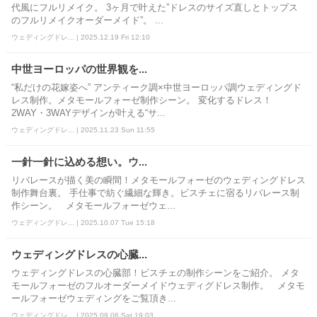
代風にフルリメイク。 3ヶ月で叶えた”ドレスのサイズ直しとトップス
のフルリメイクオーダーメイド”。 ...
ウェディングドレ... | 2025.12.19 Fri 12:10
中世ヨーロッパの世界観を...
“私だけの花嫁姿へ” アンティーク調×中世ヨーロッパ調ウェディングド
レス制作。メタモールフォーゼ制作シーン。 変化するドレス！
2WAY・3WAYデザインが叶える“サ...
ウェディングドレ... | 2025.11.23 Sun 11:55
一針一針に込める想い。ウ...
リバレースが描く美の瞬間！メタモールフォーゼのウェディングドレス
制作舞台裏。 手仕事で紡ぐ繊細な輝き。ビスチェに宿るリバレース制
作シーン。 メタモールフォーゼウェ...
ウェディングドレ... | 2025.10.07 Tue 15:18
ウェディングドレスの心臓...
ウェディングドレスの心臓部！ビスチェの制作シーンをご紹介。 メタ
モールフォーゼのフルオーダーメイドウェディグドレス制作。 メタモ
ールフォーゼウェディングをご覧頂き...
ウェディングドレ... | 2025.09.06 Sat 19:03