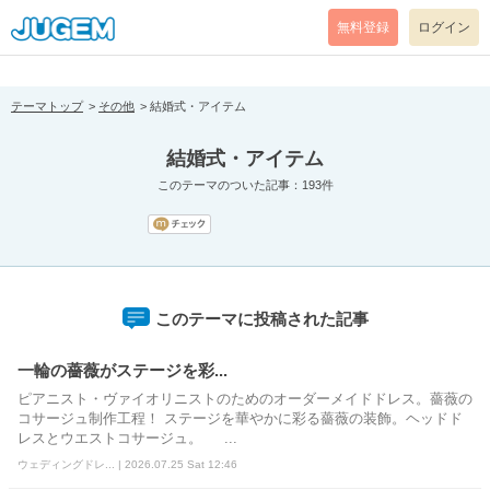
[pear_error: message="Success" code=0 mode=return level=notice
prefix="" info=""]
無料登録
ログイン
テーマトップ
その他
結婚式・アイテム
結婚式・アイテム
このテーマのついた記事：193件
このテーマに投稿された記事
一輪の薔薇がステージを彩...
ピアニスト・ヴァイオリニストのためのオーダーメイドドレス。薔薇の
コサージュ制作工程！ ステージを華やかに彩る薔薇の装飾。ヘッドド
レスとウエストコサージュ。 ...
ウェディングドレ... | 2026.07.25 Sat 12:46