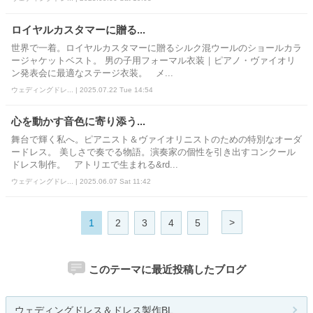
ロイヤルカスタマーに贈る...
世界で一着。ロイヤルカスタマーに贈るシルク混ウールのショールカラ
ージャケットベスト。 男の子用フォーマル衣装｜ピアノ・ヴァイオリ
ン発表会に最適なステージ衣装。 メ...
ウェディングドレ... | 2025.07.22 Tue 14:54
心を動かす音色に寄り添う...
舞台で輝く私へ。ピアニスト＆ヴァイオリニストのための特別なオーダ
ードレス。 美しさで奏でる物語。演奏家の個性を引き出すコンクール
ドレス制作。 アトリエで生まれる&rd...
ウェディングドレ... | 2025.06.07 Sat 11:42
>
1
2
3
4
5
このテーマに最近投稿したブログ
ウェディングドレス＆ドレス製作BL...