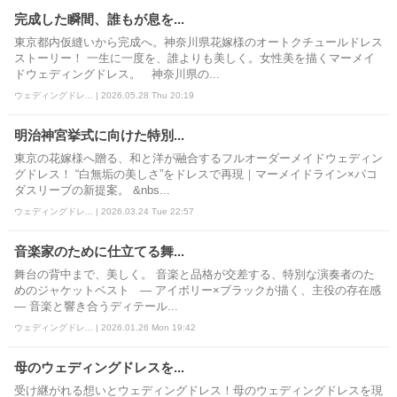
完成した瞬間、誰もが息を...
東京都内仮縫いから完成へ。神奈川県花嫁様のオートクチュールドレス
ストーリー！ 一生に一度を、誰よりも美しく。女性美を描くマーメイ
ドウェディングドレス。 神奈川県の...
ウェディングドレ... | 2026.05.28 Thu 20:19
明治神宮挙式に向けた特別...
東京の花嫁様へ贈る、和と洋が融合するフルオーダーメイドウェディン
グドレス！ “白無垢の美しさ”をドレスで再現｜マーメイドライン×パコ
ダスリーブの新提案。 &nbs...
ウェディングドレ... | 2026.03.24 Tue 22:57
音楽家のために仕立てる舞...
舞台の背中まで、美しく。 音楽と品格が交差する、特別な演奏者のた
めのジャケットベスト ― アイボリー×ブラックが描く、主役の存在感
― 音楽と響き合うディテール...
ウェディングドレ... | 2026.01.26 Mon 19:42
母のウェディングドレスを...
受け継がれる想いとウェディングドレス！母のウェディングドレスを現