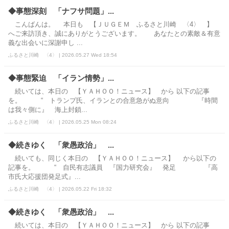
◆事態深刻 「ナフサ問題」...
こんばんは。 本日も 【ＪＵＧＥＭ ふるさと川崎 〈4〉 】
へご来訪頂き、誠にありがとうございます。 あなたとの素敵＆有意
義な出会いに深謝申し ...
ふるさと川崎 〈4〉 | 2026.05.27 Wed 18:54
◆事態緊迫 「イラン情勢」...
続いては、本日の 【ＹＡＨＯＯ！ニュース】 から 以下の記事
を。 “ トランプ氏、イランとの合意急がぬ意向 『時間
は我々側に』 海上封鎖...
ふるさと川崎 〈4〉 | 2026.05.25 Mon 08:24
◆続きゆく 「衆愚政治」 ...
続いても、同じく本日の 【ＹＡＨＯＯ！ニュース】 から以下の
記事を。 “ 自民有志議員 『国力研究会』 発足 『高
市氏大応援団発足式』...
ふるさと川崎 〈4〉 | 2026.05.22 Fri 18:32
◆続きゆく 「衆愚政治」 ...
続いては、本日の 【ＹＡＨＯＯ！ニュース】 から 以下の記事