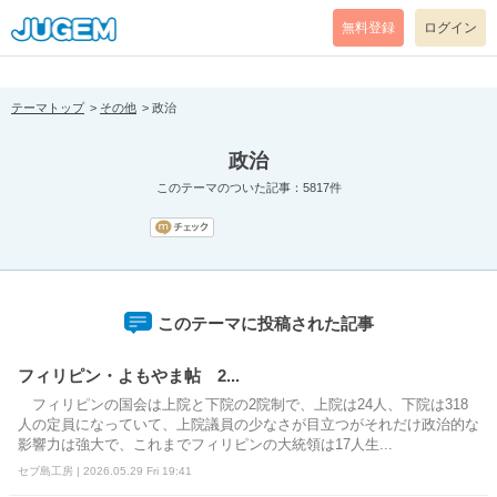
[pear_error: message="Success" code=0 mode=return level=notice
prefix="" info=""]
無料登録
ログイン
テーマトップ
その他
政治
政治
このテーマのついた記事：5817件
このテーマに投稿された記事
フィリピン・よもやま帖 2...
フィリピンの国会は上院と下院の2院制で、上院は24人、下院は318
人の定員になっていて、上院議員の少なさが目立つがそれだけ政治的な
影響力は強大で、これまでフィリピンの大統領は17人生...
セブ島工房 | 2026.05.29 Fri 19:41