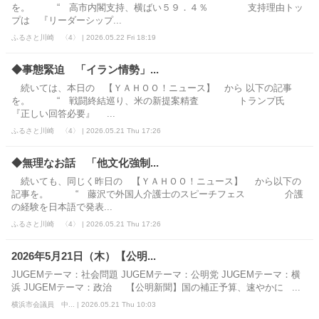
を。 “ 高市内閣支持、横ばい５９．４％ 支持理由トッ
プは 『リーダーシップ...
ふるさと川崎 〈4〉 | 2026.05.22 Fri 18:19
◆事態緊迫 「イラン情勢」...
続いては、本日の 【ＹＡＨＯＯ！ニュース】 から 以下の記事
を。 “ 戦闘終結巡り、米の新提案精査 トランプ氏
『正しい回答必要』 ...
ふるさと川崎 〈4〉 | 2026.05.21 Thu 17:26
◆無理なお話 「他文化強制...
続いても、同じく昨日の 【ＹＡＨＯＯ！ニュース】 から以下の
記事を。 “ 藤沢で外国人介護士のスピーチフェス 介護
の経験を日本語で発表...
ふるさと川崎 〈4〉 | 2026.05.21 Thu 17:26
2026年5月21日（木）【公明...
JUGEMテーマ：社会問題 JUGEMテーマ：公明党 JUGEMテーマ：横
浜 JUGEMテーマ：政治 【公明新聞】国の補正予算、速やかに ...
横浜市会議員 中... | 2026.05.21 Thu 10:03