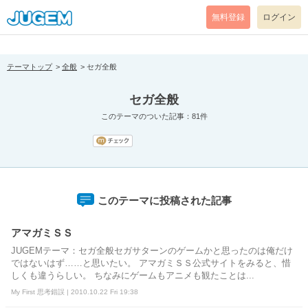
[pear_error: message="Success" code=0 mode=return level=notice
prefix="" info=""]
無料登録
ログイン
テーマトップ
全般
セガ全般
セガ全般
このテーマのついた記事：81件
このテーマに投稿された記事
アマガミＳＳ
JUGEMテーマ：セガ全般セガサターンのゲームかと思ったのは俺だけ
ではないはず……と思いたい。 アマガミＳＳ公式サイトをみると、惜
しくも違うらしい。 ちなみにゲームもアニメも観たことは...
My First 思考錯誤 | 2010.10.22 Fri 19:38