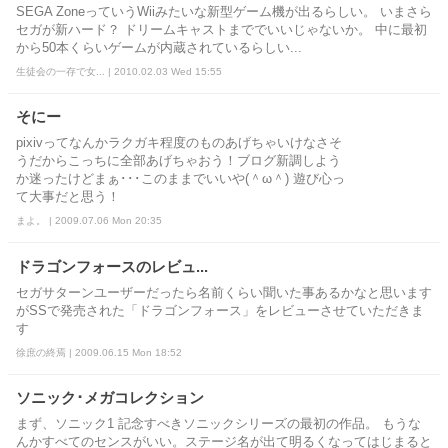
SEGA ZoneっていうWiiみたいな新型ゲーム機が出るらしい。 いまさら
セガが新ハード？ ドリームキャストまででいいじゃないか。 中に最初
から50本くらいゲームが内蔵されているらしい...
生徒会の一存で女... | 2010.02.03 Wed 15:55
そにー
pixivってなんかラクガキ程度のものあげちゃいけなさそ
うだからこっちに全部あげちゃおう！ブログ新調しよう
か迷ったけどまぁ･･･このままでいいや(＾ω＾) 遊び心っ
て大事だと思う！
まよ。 | 2009.07.06 Mon 20:35
ドラゴンフォースのレビュ...
セガサターンユーザーだったら名前くらい聞いた事あるかなと思います
がSSで発売された「ドラゴンフォース」をレビューさせていただきま
す
徐庶の終焉 | 2009.06.15 Mon 18:52
ソニック･メガコレクション
まず、ソニック1 記念すべきソニックシリーズの最初の作品。 もうな
んかすべてのセンスがいい。ステージ名が出て明るくなってはじまると