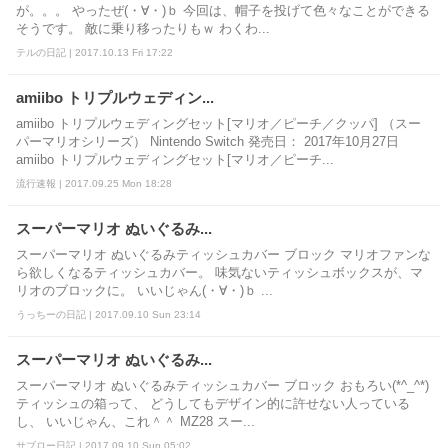
が。。。 やったぜ(・∀・)ｂ 今回は、帽子を投げて色々なことができる
そうです。 敵に乗り移ったりもｗ わくわ...
テルの日記 | 2017.10.13 Fri 17:22
amiibo トリプルウェディン...
amiibo トリプルウェディングセット[マリオ／ピーチ／クッパ] （スー
パーマリオシリーズ） Nintendo Switch 発売日： 2017年10月27日
amiibo トリプルウェディングセット[マリオ／ピーチ...
流行速報 | 2017.09.25 Mon 18:28
スーパーマリオ ぬいぐるみ...
スーパーマリオ ぬいぐるみティッシュカバー ブロック マリオファンな
ら欲しくなるティッシュカバー。 味気ないティッシュボックスが、マ
リオのブロックに。 いいじゃん(・∀・)ｂ ...
うっちーの日記 | 2017.09.10 Sun 23:14
スーパーマリオ ぬいぐるみ...
スーパーマリオ ぬいぐるみティッシュカバー ブロック おもろい(*^_^*)
ティッシュの箱って、 どうしてもデザイン的に許せない人っている
し、 いいじゃん、これ＾＾ MZ28 スー...
サブロー日記 | 2017.09.10 Sun 05:02