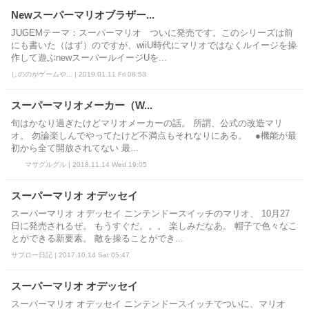
Newスーパーマリオブラザー...
JUGEMテーマ：スーパーマリオ ついに発売です。このシリーズは前
にも書いた（はず）のですが、wiiU時代にマリオではなくルイージを操
作して遊ぶnewスーパールイージUを...
しののがゲームや... | 2019.01.11 Fri 08:53
スーパーマリオメーカー（W...
旬はかなり過ぎたけどマリオメーカーの話。 所謂、公式の改造マリ
オ。 勿論楽しんでやってたけど不満点もそれなりにある。 ●機能が最
初から全て開放されてない 最...
マサグルグル | 2018.11.14 Wed 19:05
スーパーマリオ オデッセイ
スーパーマリオ オデッセイ ニンテンドースイッチのマリオ、 10月27
日に発売されるぜ。 もうすぐだ。。。 楽しみだなあ。 帽子で色々なこ
とができる新要素。 敵を操ることができ...
サブロー日記 | 2017.10.14 Sat 05:47
スーパーマリオ オデッセイ
スーパーマリオ オデッセイ ニンテンドースイッチでついに、マリオ