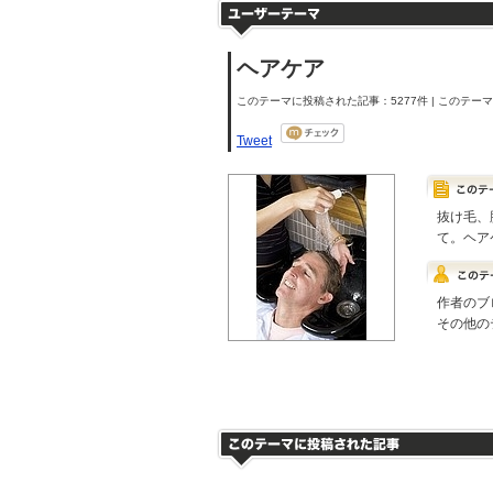
ヘアケア
このテーマに投稿された記事：5277件 | このテーマの
Tweet
抜け毛、
て。ヘア
作者のブ
その他の