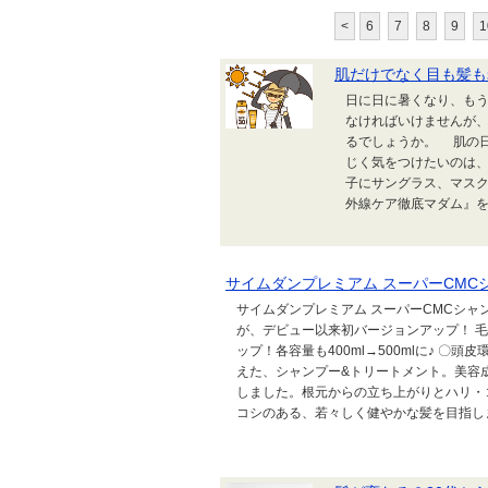
<
6
7
8
9
1
肌だけでなく目も髪も
日に日に暑くなり、も
なければいけませんが、
るでしょうか。 肌の日
じく気をつけたいのは
子にサングラス、マスク
外線ケア徹底マダム』をた
サイムダンプレミアム スーパーCMC
サイムダンプレミアム スーパーCMCシャン
が、デビュー以来初バージョンアップ！ 
ップ！各容量も400ml→500mlに♪ 
えた、シャンプー&トリートメント。美容成
しました。根元からの立ち上がりとハリ・
コシのある、若々しく健やかな髪を目指します