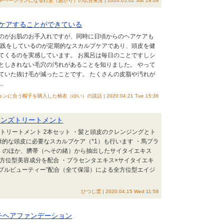
ーションになる灯里（あかり）の伝言実況 | 2020.05.02 Sat 19:09
ケアすることができている
のがお肌のお手入れですが、同時に日頃からのヘアケアも
実践をしているのが定期的なスカルプケアであり、頭皮を健
てくるのを実感しています。 お風呂は毎日のことですしシ
としきれない毛穴の汚れがあることを知りました。 やって
ていた抜け毛が減ったことです。 たくさんの皮脂や汚れが
.
に合う帽子を購入した柚衣（ゆい）の談話 | 2020.04.21 Tue 15:36
レンズトリートメント
ズトリートメント 2本セット ・髪と頭皮のクレンジングとト
的な頭皮に必要なスカルプケア（*1）も行います ・馬プラ
））のほか、臍帯（へその緒）から抽出したサイタイエキス
の全方位型美容成分を配合 ・プラセンタエキス×サイタイエキ
リプルビューティー”配合（全て保湿）による全方位型エイジ
ひつじ雲 | 2020.04.15 Wed 11:59
チヘアファンデーション