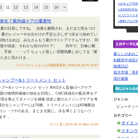
»セキュア(SS
0
11
12
13
14
15
16
>
»JUGEM I
»パスワード
老化？紫外線ケアの重要性
»無料ブログ
う夏の日差しですね。 自粛も解除され、まだまだ気をつけ
 夏のレジャーやお出かけの予定も少しずつ決まり始めてい
焼け止めは、みなさんもう夏のマストアイテムですが、 同
、髪や頭皮、それから目のUVケア。 街中で、日傘に帽
、手袋・・・って ちょっと怪しい雰囲気醸し出してる『紫
暮らしのあれ
まに見かけま...
札幌市中央区
コスメコンシェルジュの実践美容道 | 2020.06.26 Fri 15:57
雑感日記
楽天市場「美
流行速報
シャンプー&トリートメント セット
プー&トリートメント セット IKKOさん監修のヘアケア
毛髪の物理的補修の強化を目指し、CMC様成分の配合率をア
〇頭皮環境を整えてダメージを補修 頭皮と髪のエイジングケアを考
ジャンル
分をシャンプーには76種、トリートメントには80種配合
ビューティ
コシ・ツヤのある、まとまる髪に。水を弾くようなハリ・
カテゴリー
 ...
ダイエ
ひつじ雲 | 2020.06.22 Mon 13:30
スキン