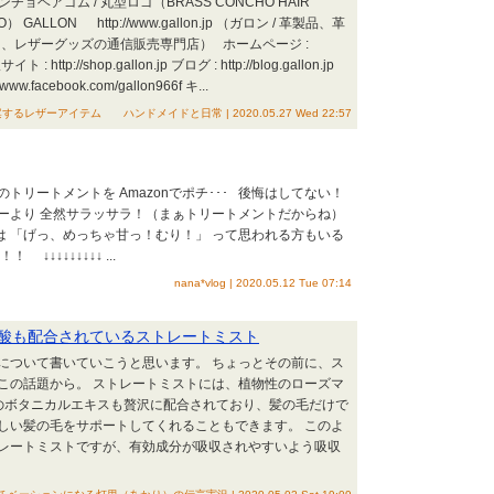
ョヘアゴム / 丸型ロゴ（BRASS CONCHO HAIR
O） GALLON http://www.gallon.jp （ガロン / 革製品、革
、レザーグッズの通信販売専門店） ホームページ :
サイト : http://shop.gallon.jp ブログ : http://blog.gallon.jp
www.facebook.com/gallon966f キ...
るレザーアイテム ハンドメイドと日常 | 2020.05.27 Wed 22:57
トリートメントを Amazonでポチ･･･ 後悔はしてない！
ーより 全然サラッサラ！（まぁトリートメントだからね）
は 「げっ、めっちゃ甘っ！むり！」 って思われる方もいる
↓↓↓↓↓↓↓↓ ...
nana*vlog | 2020.05.12 Tue 07:14
酸も配合されているストレートミスト
について書いていこうと思います。 ちょっとその前に、ス
この話題から。 ストレートミストには、植物性のローズマ
のボタニカルエキスも贅沢に配合されており、髪の毛だけで
しい髪の毛をサポートしてくれることもできます。 このよ
レートミストですが、有効成分が吸収されやすいよう吸収