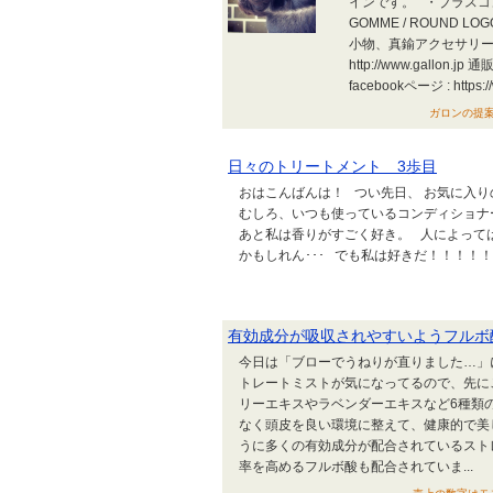
インです。 ・ブラスコンチ
GOMME / ROUND LOG
小物、真鍮アクセサリー
http://www.gallon.jp 通販
facebookページ : https://
ガロンの提案す
日々のトリートメント 3歩目
おはこんばんは！ つい先日、 お気に入りの
むしろ、いつも使っているコンディショナ
あと私は香りがすごく好き。 人によって
かもしれん･･･ でも私は好きだ！！！！！！！ ↓
有効成分が吸収されやすいようフルボ
今日は「ブローでうねりが直りました…」
トレートミストが気になってるので、先に
リーエキスやラベンダーエキスなど6種類
なく頭皮を良い環境に整えて、健康的で美
うに多くの有効成分が配合されているスト
率を高めるフルボ酸も配合されていま...