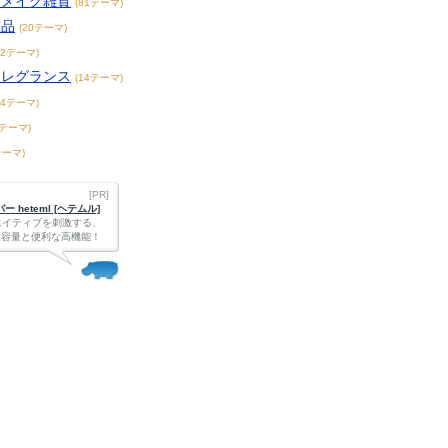
／メイク雑貨
(81テーマ)
粧品
(20テーマ)
62テーマ)
フレグランス
(14テーマ)
94テーマ)
3テーマ)
テーマ)
[PR]
 heteml [ヘテムル]
エイティブを刺激する、
Bの大容量と便利な高機能！