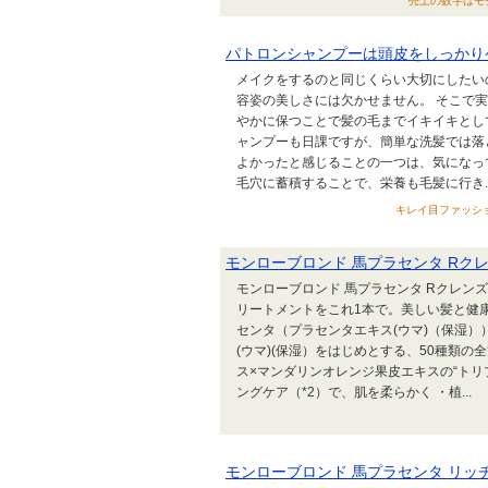
売上の数字はモチベ
パトロンシャンプーは頭皮をしっかり
メイクをするのと同じくらい大切にしたい
容姿の美しさには欠かせません。 そこで
やかに保つことで髪の毛までイキイキとし
ャンプーも日課ですが、簡単な洗髪では落
よかったと感じることの一つは、気になっ
毛穴に蓄積することで、栄養も毛髪に行き..
キレイ目ファッション
モンローブロンド 馬プラセンタ Rク
モンローブロンド 馬プラセンタ Rクレン
リートメントをこれ1本で。美しい髪と健康
センタ（プラセンタエキス(ウマ)（保湿
(ウマ)(保湿）をはじめとする、50種類
ス×マンダリンオレンジ果皮エキスの“ト
ングケア（*2）で、肌を柔らかく ・植...
モンローブロンド 馬プラセンタ リッ