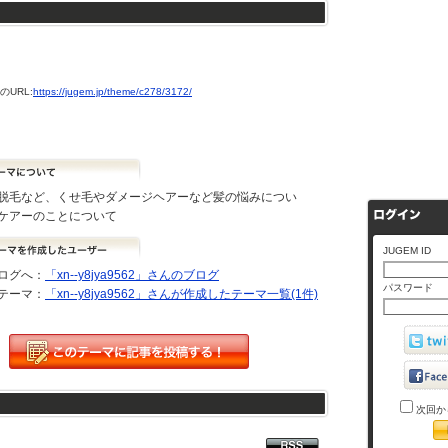
URL:
https://jugem.jp/theme/c278/3172/
脱毛など、くせ毛やダメージヘアーなど髪の悩みについ
ケアーのことについて
JUGEM ID
ログへ：
「xn--y8jya9562」さんのブログ
パスワード
テーマ：
「xn--y8jya9562」さんが作成したテーマ一覧(1件)
次回か