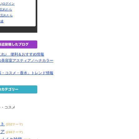
L)ログイン
Dを忘れたら
を忘れたら
作成
これ♪ 便利＆おすすめ情報
の美容室アスティア／ヘナカラー
容・コスメ・香水」トレンド情報
ー・コスメ
ット
(202テーマ)
ケア
(246テーマ)