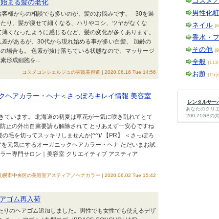
コスメ
ら始まる髪の老化
男性化
客様からの相談でも多いのが、髪のお悩みです。 30を過
めたり、髪が痩せて細くなる、ハリやコシ、ツヤがなくな
ネイル
(
て薄くなったように感じるなど、髪の変化が多くあります。
香水・
があるが、30代から現れ始める事が多い白髪。 加齢の
その他
の場合も。 色素が抜け落ちている状態なので、マッサージ
(
形成細胞を...
全般
(11
コスメコンシェルジュの実践美容道 | 2020.06.16 Tue 14:56
お題
(15
クヘアカラー・ヘナ＜さっぽろキレイ情報 美容室
レンタルサーバー
あなたのクリ
200.71G
きています。 北海道の初夏は草花が一気に咲き乱れてとて
ス防止の外出自粛要請も解除されて とりあえず一安心ですね
髪の毛を切ってスッキリしませんか(^^)/ 【PR】 ＜さっぽろ
アを元気にするオーガニックヘアカラー・ヘナ ただいまお試
カラー専門サロン｜美容室 クリエイティブ アスティア
札幌市中央区の美容室アスティア／ヘナカラー | 2020.06.02 Tue 15:42
アゴム再入荷
たりのヘアゴム追加しました。男性でも女性でも使えるデザ