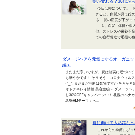
髪が変わる？30代か
今日は髪について。 お
ぎると、白髪が見え始
る、 髪の密度が下がっ
１、白髪 体質や個人差
他、ストレスや栄養不足
での血行促進で毛根の色素
ダメージヘアを元気にするオーガニッ
編＞
まだまだ寒いですが、夏は確実に近づいて
も華やかです！ そうそう、コロナウィル
(^_^; まだまだ油断は禁物ですが そろそろ
オトナキレイ情報 美容室編＞ ダメージヘ
し30%OFFキャンペーン中！ 札幌のヘナ
JUGEMテーマ：ヘ...
夏に向けて大活躍なヘ
これからの季節にぴっ