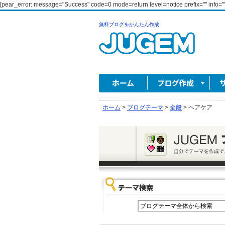
[pear_error: message="Success" code=0 mode=return level=notice prefix="" info=""
無料ブログをかんたん作成
ホーム
>
ブログテーマ
>
全般
>
ヘアケア