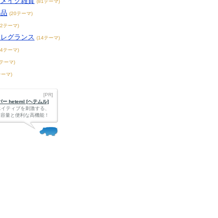
／メイク雑貨
(81テーマ)
粧品
(20テーマ)
62テーマ)
フレグランス
(14テーマ)
94テーマ)
3テーマ)
テーマ)
[PR]
 heteml [ヘテムル]
エイティブを刺激する、
Bの大容量と便利な高機能！