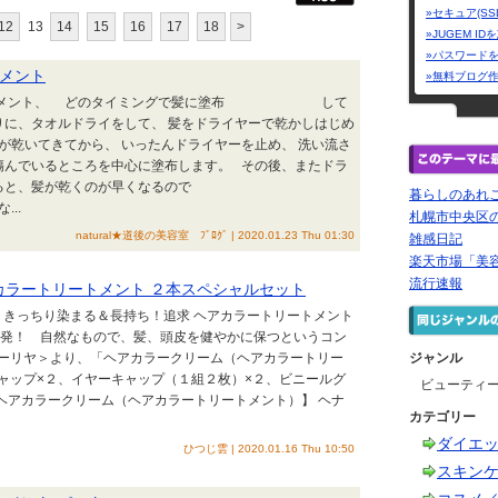
»セキュア(SS
12
13
14
15
16
17
18
>
»JUGEM I
»パスワード
メント
»無料ブログ
ートメント、 どのタイミングで髪に塗布 して
に、タオルドライをして、 髪をドライヤーで乾かしはじめ
が乾いてきてから、 いったんドライヤーを止め、 洗い流さ
傷んでいるところを中心に塗布します。 その後、またドラ
す。 すると、髪が乾くのが早くなるので
暮らしのあれ
..
札幌市中央区
natural★道後の美容室 ﾌﾞﾛｸﾞ | 2020.01.23 Thu 01:30
雑感日記
楽天市場「美
流行速報
カラートリートメント ２本スペシャルセット
 きっちり染まる＆長持ち！追求 ヘアカラートリートメント
ル発！ 自然なもので、髪、頭皮を健やかに保つというコン
ーリヤ＞より、「ヘアカラークリーム（ヘアカラートリー
ジャンル
ャップ×２、イヤーキャップ（１組２枚）×２、ビニールグ
ビューティ
ヘアカラークリーム（ヘアカラートリートメント）】 ヘナ
カテゴリー
ダイエ
ひつじ雲 | 2020.01.16 Thu 10:50
スキン