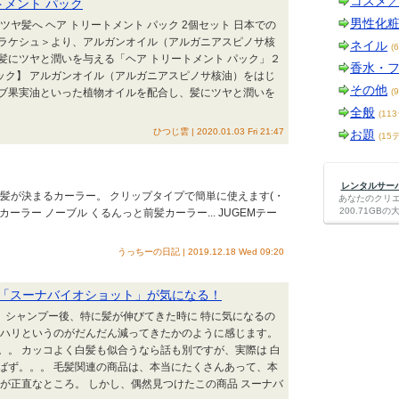
コスメ
トメント パック
男性化
ヤ髪へ ヘア トリートメント パック 2個セット 日本での
ラケシュ＞より、アルガンオイル（アルガニアスピノサ核
ネイル
(
髪にツヤと潤いを与える「ヘア トリートメント パック」２
香水・
パック】 アルガンオイル（アルガニアスピノサ核油）をはじ
その他
ブ果実油といった植物オイルを配合し、髪にツヤと潤いを
(
全般
(11
ひつじ雲 | 2020.01.03 Fri 21:47
お題
(15
レンタルサーバー
髪が決まるカーラー。 クリップタイプで簡単に使えます(・
あなたのクリ
200.71G
髪カーラー ノーブル くるんっと前髪カーラー... JUGEMテー
うっちーの日記 | 2019.12.18 Wed 09:20
「スーナバイオショット」が気になる！
朝、シャンプー後、特に髪が伸びてきた時に 特に気になるの
 ハリというのがだんだん減ってきたかのように感じます。
。。 カッコよく白髪も似合うなら話も別ですが、実際は 白
ばず。。。 毛髪関連の商品は、本当にたくさんあって、本
が正直なところ。 しかし、偶然見つけたこの商品 スーナバ