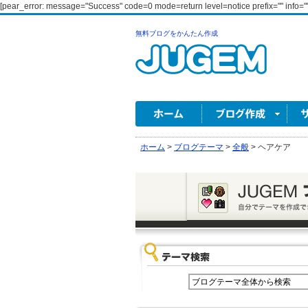
[pear_error: message="Success" code=0 mode=return level=notice prefix="" info=""
無料ブログをかんたん作成
ホーム
>
ブログテーマ
>
全般
>
ヘアケア