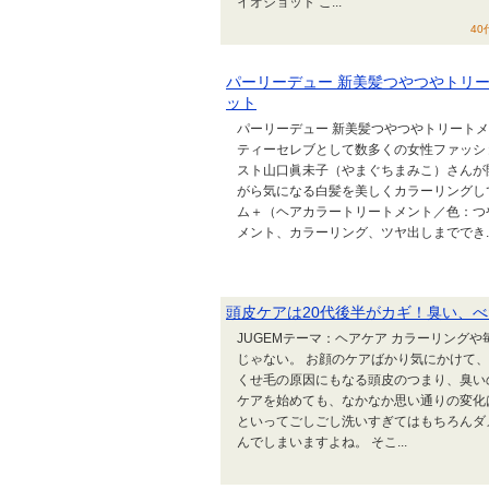
イオショット こ...
40
パーリーデュー 新美髪つやつやトリー
ット
パーリーデュー 新美髪つやつやトリートメ
ティーセレブとして数多くの女性ファッシ
スト山口眞未子（やまぐちまみこ）さんが
がら気になる白髪を美しくカラーリングし
ム＋（ヘアカラートリートメント／色：つ
メント、カラーリング、ツヤ出しまででき..
頭皮ケアは20代後半がカギ！臭い、
JUGEMテーマ：ヘアケア カラーリング
じゃない。 お顔のケアばかり気にかけて
くせ毛の原因にもなる頭皮のつまり、臭い
ケアを始めても、なかなか思い通りの変化
といってごしごし洗いすぎてはもちろんダ
んでしまいますよね。 そこ...