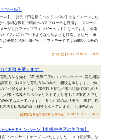
ケアツール】
ツール】 ・指先で円を描くヘッドスパの手技をイメージした
かつ微細な振動で頭皮ヘのアプローチを目指す「プロージ
イメージしたファイブフィンガーヘッドになっており、先端
ヘッドスパされているような心地よさを目指しました ・選
1分間に約8650回/分、ソフトモードでは約6000回/分の
.
ひつじ雲 | 2019.12.05 Thu 13:24
のご相談を承ります。
育毛方法を知る ATL元気工房のコンテンツの一つ育毛相談
相談室で、効果的な育毛方法の為のご相談を承ります。 効
のご相談を承るのは、20年以上育毛相談の現場で薄毛の人
育毛相談・指導のスペシャリストであり育毛の道案内人でも
WEBでも承っています。 育毛相談の承り場所 現在、以
毛方法を採る為の育毛相談を承っています。 兵庫県西宮...
効果的な育毛方法を採る為の話 | 2019.12.01 Sun 16:46
30%OFFキャンペーン【札幌中央区の美容室】
 新規1ページサイトオープンいたしました！ ＜白髪が気にな