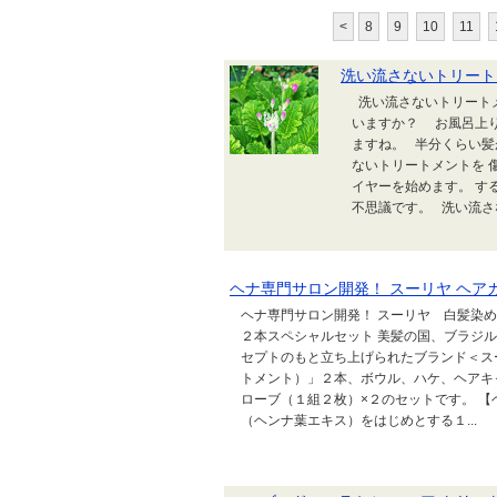
<
8
9
10
11
洗い流さないトリート
洗い流さないトリ
いますか？ お風呂上り
ますね。 半分くらい髪
ないトリートメントを 
イヤーを始めま
不思議です。 洗い流さな.
ヘナ専門サロン開発！ スーリヤ ヘア
ヘナ専門サロン開発！ スーリヤ 白髪染め
２本スペシャルセット 美髪の国、ブラジ
セプトのもと立ち上げられたブランド＜ス
トメント）」２本、ボウル、ハケ、ヘアキ
ローブ（１組２枚）×２のセットです。 【
（ヘンナ葉エキス）をはじめとする１...