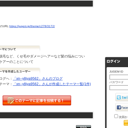
URL:
https://jugem.jp/theme/c278/3172/
脱毛など、くせ毛やダメージヘアーなど髪の悩みについ
ケアーのことについて
JUGEM ID
ログへ：
「xn--y8jya9562」さんのブログ
パスワード
テーマ：
「xn--y8jya9562」さんが作成したテーマ一覧(1件)
次回か