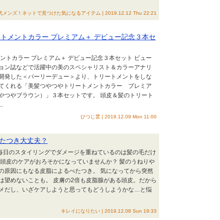
代メンズ！ネットで見つけた気になるアイテム | 2019.12.12 Thu 22:21
トメントカラー プレミアム＋ デビュー記念３本セ
ントカラー プレミアム＋ デビュー記念３本セット ビュー
ョン誌などで活躍中の美のスペシャリスト＆カラーアナリ
開発した＜パーリーデュー＞より、トリートメントをしな
てくれる「美髪つやつやトリートメントカラー プレミア
やつやブラウン）」３本セットです。 頭皮＆髪のトリート
.
ひつじ雲 | 2019.12.09 Mon 11:00
べたつき大丈夫？
や毎日のスタイリングでダメージを重ねているのは髪の毛だけ
、頭皮のケアがおろそかになっていませんか？ 髪のうねりや
の原因にもなる皮脂によるべたつき。 気になってから突然
は望めないことも。 皮膚の2倍も皮脂腺がある頭皮。だから
メだし、いざケアしようと思ってもどうしようかな…と悩
キレイになりたい | 2019.12.08 Sun 19:33