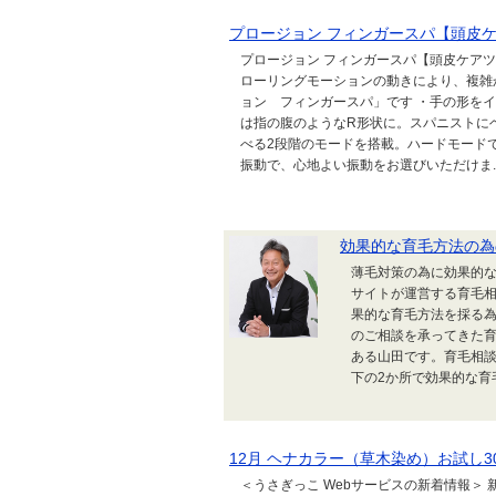
プロージョン フィンガースパ【頭皮
プロージョン フィンガースパ【頭皮ケア
ローリングモーションの動きにより、複雑
ョン フィンガースパ」です ・手の形を
は指の腹のようなR形状に。スパニストに
べる2段階のモードを搭載。ハードモードでは
振動で、心地よい振動をお選びいただけま..
効果的な育毛方法の為
薄毛対策の為に効果的な
サイトが運営する育毛
果的な育毛方法を採る為
のご相談を承ってきた
ある山田です。育毛相談
下の2か所で効果的な育
12月 ヘナカラー（草木染め）お試し
＜うさぎっこ Webサービスの新着情報＞