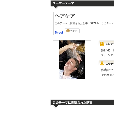
ヘアケア
このテーマに投稿された記事：5277件 | このテーマの
Tweet
抜け毛、
て。ヘア
作者のブ
その他の