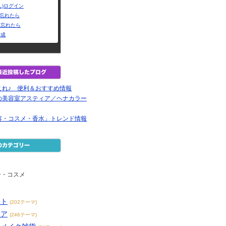
L)ログイン
Dを忘れたら
を忘れたら
作成
これ♪ 便利＆おすすめ情報
の美容室アスティア／ヘナカラー
容・コスメ・香水」トレンド情報
ー・コスメ
ット
(202テーマ)
ケア
(246テーマ)