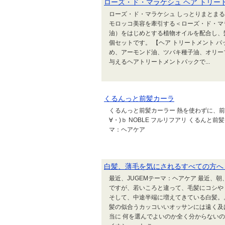
ローズ・ド・マラケシュ ヘア トリー
ローズ・ド・マラケシュ しっとりまとまるツ
モロッコ美容を牽引する＜ローズ・ド・マ
油）をはじめとする植物オイルを配合し、
個セットです。 【ヘア トリートメント 
め、アーモンド油、ツバキ種子油、オリー
与えるヘアトリートメントパックで...
くるんっと前髪カーラ
くるんっと前髪カーラー 熱を使わずに、前
∀・)ｂ NOBLE フルリフアリ くるんと前
マ：ヘアケア
白髪、薄毛を気にされるすべての方へ
最近、JUGEMテーマ：ヘアケア 最近、
ですが、若いころと違って、毛髪にコシや
そして、中途半端に増えてきている白髪。
髪の似合うカッコいいオッサンには遠く及
当に 何を選んでよいのか全く分からないの