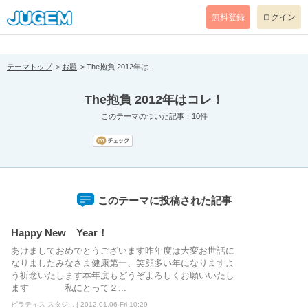
[pear_error: message="Success" code=0 mode=return level=notice
prefix="" info=""]
無料登録
ログイン
テーマトップ
お題
The抱負 2012年は...
The抱負 2012年はコレ！
このテーマのついた記事：10件
このテーマに投稿された記事
Happy New Year！
あけましておめでとうございます昨年度は大変お世話に
なりましたみなさま健康第一、笑顔多い年になりますよ
う祈念いたします本年度もどうぞよろしくお願いいたし
ます 私にとって２...
ピラティス スタジ... | 2012.01.06 Fri 10:29