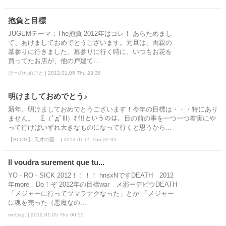
抱負と目標
JUGEMテーマ：The抱負 2012年はコレ！ あらためまし
て、あけましておめでとうございます。元旦は、両親の
墓参りに行きました。墓参りに行く時に、いつもお花を
買ってたお店が、他の戸建て...
ひーのためごと | 2012.01.05 Thu 23:38
明けましておめでとう♪
新年、明けましておめでとうございます！今年の目標は・・・特にあり
ません。 Σ（ﾟдﾟlll）ｵｲ!!というのは、目の前の事を一つ一つ着実にや
って行けばいずれ大きなものになって行くと思うから...
【BLOG】 天才の憂... | 2012.01.05 Thu 22:02
Il voudra surement que tu...
YO - RO - SICK 2012！！！！ hnsxNですDEATH 2012
年more Do！ぞ 2012年の目標war メ邪ーデビウDEATH
「メジャーに行ってツマラナクなった」とか 「メジャー
に魂を売った（悪魔なの...
meDag. | 2012.01.05 Thu 00:55