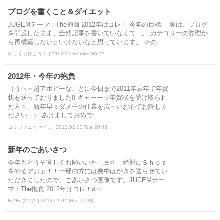
ブログを書くこと＆ダイエット
JUGEMテーマ：The抱負 2012年はコレ！ 今年の目標。 実は、ブログ
を開設したまま、全然記事を書いていなくて…。 カテゴリーの整理か
ら再構築しないといけないなと思っています。 その...
ゆっくり行こう！ | 2012.01.04 Wed 00:22
2012年・今年の抱負
（うへ～超アホピーなことに今日まで2011年辰年で年賀
状を送っておりました!! ギャーーッ年賀状を受け取られ
た方々、新年早々ダメ子の仕業を広～いお心でお許しく
ださい…） あけましておめで...
コミックエッセイ... | 2012.01.03 Tue 20:49
新年のごあいさつ
今年もどうぞ宜しくお願いいたします。絶対にＳｈｏｐ
をやるぞぉぉ！！一部の方には喪中はがきを送らせてい
ただきましたので、ごあいさつ画像です。JUGEMテー
マ：The抱負 2012年はコレ！&n...
Fu*Fuブログ | 2012.01.02 Mon 17:33