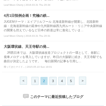
Leaf Moon Cherry | 2016.03.31 Thu 20:34
4月1日恒例企画！究極の鉄...
JUGEMテーマ：エイプリルフール 北海道新幹線が開業し、北陸新幹
線・北海道新幹線の延伸や九州新幹線西九州ルート・リニア中央新幹線
の開業も控えているなど日本の鉄道は常に進化していま...
Leaf Moon Cherry | 2016.03.31 Thu 20:31
大阪環状線、天王寺駅の発...
JR西日本では、大阪環状線改造プロジェクトの一環として、各駅に
発車メロディを導入していますが、昨日の大阪駅に続き、天王寺駅でも
曲目が決定したようです。 毎曰新聞の記事を引用し...
帰ってきたマイド... | 2015.05.10 Sun 19:01
<
>
1
2
3
4
5
このテーマに最近投稿したブログ