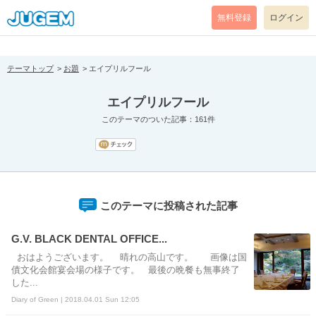
[pear_error: message="Success" code=0 mode=return level=notice
prefix="" info=""]
無料登録
ログイン
テーマトップ
お題
エイプリルフール
エイプリルフール
このテーマのついた記事：161件
このテーマに投稿された記事
G.V. BLACK DENTAL OFFICE...
おはようございます。 晴れの高山です。 画像は国
債文化会館宴会場の様子です。 最後の晩餐も無事終了
した...
Diary of Green | 2018.04.01 Sun 12:05