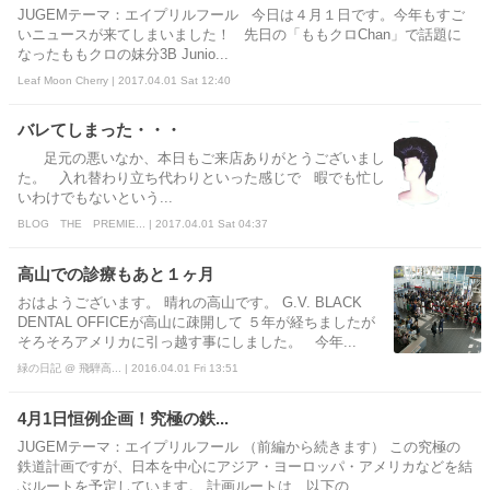
JUGEMテーマ：エイプリルフール 今日は４月１日です。今年もすご
いニュースが来てしまいました！ 先日の「ももクロChan」で話題に
なったももクロの妹分3B Junio...
Leaf Moon Cherry | 2017.04.01 Sat 12:40
バレてしまった・・・
足元の悪いなか、本日もご来店ありがとうございまし
た。 入れ替わり立ち代わりといった感じで 暇でも忙し
いわけでもないという...
BLOG THE PREMIE... | 2017.04.01 Sat 04:37
高山での診療もあと１ヶ月
おはようございます。 晴れの高山です。 G.V. BLACK
DENTAL OFFICEが高山に疎開して ５年が経ちましたが
そろそろアメリカに引っ越す事にしました。 今年...
緑の日記 @ 飛騨高... | 2016.04.01 Fri 13:51
4月1日恒例企画！究極の鉄...
JUGEMテーマ：エイプリルフール （前編から続きます） この究極の
鉄道計画ですが、日本を中心にアジア・ヨーロッパ・アメリカなどを結
ぶルートを予定しています。 計画ルートは、以下の...