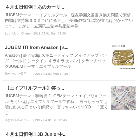
４月１日恒例！あのカーリ...
JUGEMテーマ：エイプリルフール 森友学園文書書き換え問題で安倍
内閣は支持率３０％台にに低下し、長期政権に暗雲が立ちはだかってい
ます。 しかし、立憲民主党や共産党や希...
Leaf Moon Cherry | 2018.04.01 Sun 08:30
JUGEM IT! from Amazon | s...
Amazon | skinnydip スキニーディップ メイクアップ バッ
グ ゴールド シークイン キラキラ カバン | クラッチバッ
グJUGEMテーマ：エイプリルフール
海外セレブ愛用 ... | 2017.04.03 Mon 12:45
【エイプリルフール】笑っ...
JUGEMテーマ：和雑貨 JUGEMテーマ：エイプリルフー
ル そういえばエイプリルフールですね。 言っちゃっても
嘘に出来る日という解釈で、言っちゃいますYO！ 「宝く
じ...
喜ばれる和のプレ... | 2017.04.01 Sat 15:45
４月１日恒例！3B Junior中...