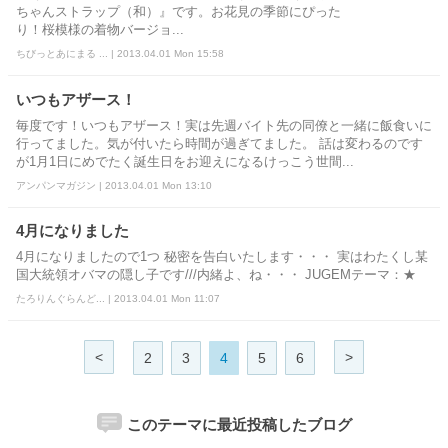
ちゃんストラップ（和）』です。お花見の季節にぴった
り！桜模様の着物バージョ...
ちびっとあにまる ... | 2013.04.01 Mon 15:58
いつもアザース！
毎度です！いつもアザース！実は先週バイト先の同僚と一緒に飯食いに
行ってました。気が付いたら時間が過ぎてました。 話は変わるのです
が1月1日にめでたく誕生日をお迎えになるけっこう世間...
アンパンマガジン | 2013.04.01 Mon 13:10
4月になりました
4月になりましたので1つ 秘密を告白いたします・・・ 実はわたくし某
国大統領オバマの隠し子です///内緒よ、ね・・・ JUGEMテーマ：★
たろりんぐらんど... | 2013.04.01 Mon 11:07
<
>
2
3
4
5
6
このテーマに最近投稿したブログ