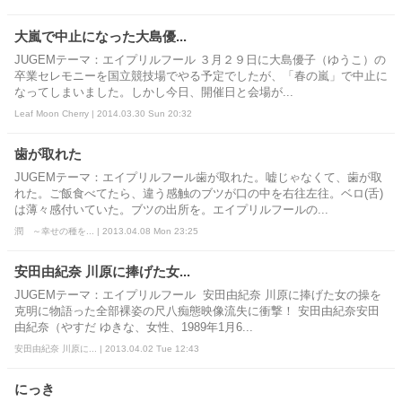
大嵐で中止になった大島優...
JUGEMテーマ：エイプリルフール ３月２９日に大島優子（ゆうこ）の
卒業セレモニーを国立競技場でやる予定でしたが、「春の嵐」で中止に
なってしまいました。しかし今日、開催日と会場が...
Leaf Moon Cherry | 2014.03.30 Sun 20:32
歯が取れた
JUGEMテーマ：エイプリルフール歯が取れた。嘘じゃなくて、歯が取
れた。ご飯食べてたら、違う感触のブツが口の中を右往左往。ベロ(舌)
は薄々感付いていた。ブツの出所を。エイプリルフールの...
潤 ～幸せの種を... | 2013.04.08 Mon 23:25
安田由紀奈 川原に捧げた女...
JUGEMテーマ：エイプリルフール 安田由紀奈 川原に捧げた女の操を
克明に物語った全部裸姿の尺八痴態映像流失に衝撃！ 安田由紀奈安田
由紀奈（やすだ ゆきな、女性、1989年1月6...
安田由紀奈 川原に... | 2013.04.02 Tue 12:43
にっき