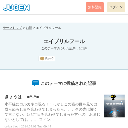
[pear_error: message="Success" code=0 mode=return level=notice
prefix="" info=""]
無料登録
ログイン
テーマトップ
お題
エイプリルフール
エイプリルフール
このテーマのついた記事：161件
このテーマに投稿された記事
きょうは… =^-^=
水平線にコルカネコ現る！！しかしこの猫の目を見ては
成らぬもし目を合わせてしまったら。。。その先は怖く
て言えない。@@""目を合わせてしまった方への おまじ
ないとしては。。。 フィン...
collca blog | 2014.04.01 Tue 09:44