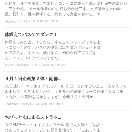
朝起き。弁当を用意して出社。コンビニに寄ったあと出社途中のエンジ
ニアと合流。 メール作業ののち打ち合わせ二本。文章講座と社内会
議。長引く。机を解体する。終わって弁当を食べる。エ...
shigeru_SUSO | 2013.04.01 Mon 22:40
体鍛えてバスケでダンク！
体鍛えてみたよ。そしたら、すんごくジャンプできるよ
うになったので、バスケの試合に出てダンクシュート決
めてみたよ。えへへ。嘘だよん。例の合成アプリだよ
ん。エイプリルフールですがな...
大人癒し系独身貴... | 2013.04.01 Mon 21:42
４月１日企画第２弾！副都...
JUGEMテーマ：エイプリルフール 今日、またすごいニュースが入って
きました。今年１０月から、ＪＲ九州の豪華クルーズ列車「ななつ星
in 九州」の運転を開始しますが、今年３月１６日か...
Leaf Moon Cherry | 2013.04.01 Mon 20:26
ちびっとあにまるストラッ...
JUGEMテーマ：エイプリルフール 巷で大人気の『ちびっ
とあにまるストラップ』に新作登場です。『こあっくま