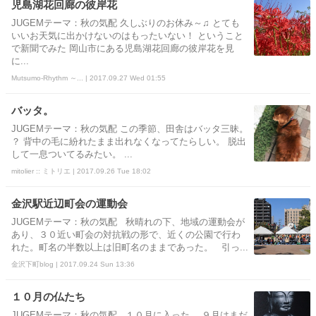
児島湖花回廊の彼岸花
JUGEMテーマ：秋の気配 久しぶりのお休み～♫ とても
いいお天気に出かけないのはもったいない！ ということ
で新聞でみた 岡山市にある児島湖花回廊の彼岸花を見
に...
Mutsumo-Rhythm ～... | 2017.09.27 Wed 01:55
バッタ。
JUGEMテーマ：秋の気配 この季節、田舎はバッタ三昧。
？ 背中の毛に紛れたまま出れなくなってたらしい。 脱出
して一息ついてるみたい。 ...
mitolier :: ミトリエ | 2017.09.26 Tue 18:02
金沢駅近辺町会の運動会
JUGEMテーマ：秋の気配 秋晴れの下、地域の運動会が
あり、３０近い町会の対抗戦の形で、近くの公園で行わ
れた。町名の半数以上は旧町名のままであった。 引っ...
金沢下町blog | 2017.09.24 Sun 13:36
１０月の仏たち
JUGEMテーマ：秋の気配 １０月に入った。 ９月はまだ