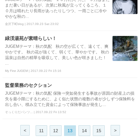
まだ暑い日があるが、次第に秋風が立ってくるころ、１
０月は晴れたり長雨があったりしつつ、一雨ごとに冷や
やかな秋の...
金沢下町blog | 2017.09.23 Sat 23:02
緑渓湯苑が素晴らしい！
JUGEMテーマ：秋の気配 秋の空が広くて、遠くて、爽
やかです。 秋の花が強くて、弱くて、華やかです。 秋の
温泉は自然の精華を吸収して、美しい色が咲きました！
...
My First JUGEM | 2017.09.22 Fri 15:16
監督業務のセクション
JUGEMテーマ：秋の気配 保険⇒突如発生する事故が原因の財産上の損
失を最小限にするために、よく似た状態の複数の者が少しずつ保険料を
出し合い、積み立てた資金によって保険事故が発生し...
そっくりだパンツ... | 2017.09.22 Fri 13:52
<
>
11
12
13
14
15