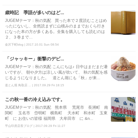
歳時記 季語が多いのはど...
JUGEMテーマ：秋の気配 買った本で２度読むことはめ
ったにないし、全然読まずに山積みのままでおくら行き
になった本の方が多くある。全集を購入しても読むのは
２、３巻まで...
金沢下町blog | 2017.10.01 Sun 08:54
「ジャッキー」衝撃のデビ...
JUGEMテーマ：秋の気配 こんにちは♪ 日中はまだまだ暑
いですが、 朝や夕方は涼しい風が吹いて、 秋の気配を感
じるようになりました。 道とん堀にも「秋」が来...
道とん堀 鳥取店 ... | 2017.09.29 Fri 18:15
この秋一番の冷え込みです。
JUGEMテーマ：秋の気配 熊本県 荒尾市 長洲町 南
関町 玉名市 岱明町 横島町 天水町 和水町 玉東
町 に お住いの皆様 福岡県 大牟田市 に &n...
平山印房店長ブログ | 2017.09.29 Fri 11:27