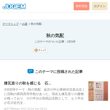
[pear_error: message="Success" code=0 mode=return level=notice
prefix="" info=""]
無料登録
ログイン
テーマトップ
お題
秋の気配
秋の気配
このテーマのついた記事：1321件
このテーマに投稿された記事
煉瓦造りの秋を感じる 石...
JUGEMテーマ：秋の気配 金沢の中心香林坊交差点近く
に旧制の第四高等学校があった。現在も煉瓦造りの建物
が残っており、その半分が四高記念館として、もう半分
が石川近代文...
金沢下町blog | 2017.10.01 Sun 09:13