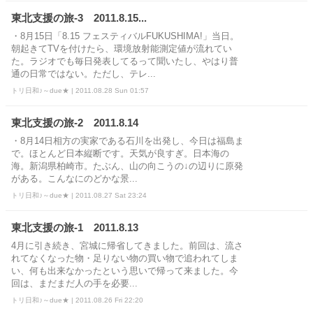
東北支援の旅-3 2011.8.15...
・8月15日「8.15 フェスティバルFUKUSHIMA!」当日。
朝起きてTVを付けたら、環境放射能測定値が流れてい
た。ラジオでも毎日発表してるって聞いたし、やはり普
通の日常ではない。ただし、テレ...
トリ日和♪～due★ | 2011.08.28 Sun 01:57
東北支援の旅-2 2011.8.14
・8月14日相方の実家である石川を出発し、今日は福島ま
で。ほとんど日本縦断です。天気が良すぎ。日本海の
海。新潟県柏崎市。たぶん、山の向こうの↓の辺りに原発
がある。こんなにのどかな景...
トリ日和♪～due★ | 2011.08.27 Sat 23:24
東北支援の旅-1 2011.8.13
4月に引き続き、宮城に帰省してきました。前回は、流さ
れてなくなった物・足りない物の買い物で追われてしま
い、何も出来なかったという思いで帰って来ました。今
回は、まだまだ人の手を必要...
トリ日和♪～due★ | 2011.08.26 Fri 22:20