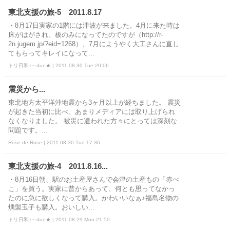
東北支援の旅-5 2011.8.17
・8月17日実家の1階には津波が来ました。4月に来た時は
床がはがされ、板のみになってたのですが（http://r-
2n.jugem.jp/?eid=1268）、7月にようやく大工さんに直し
てもらってキレイになって...
トリ日和♪～due★ | 2011.08.30 Tue 20:06
震災から...
東北地方太平洋沖地震から3ヶ月以上が経ちました。 震災
が起きた当初に比べ、あまりメディアには取り上げられ
なくなりました。 被災に遭われた方々にとっては深刻な
問題です。...
Rose de Rose | 2011.08.30 Tue 17:36
東北支援の旅-4 2011.8.16...
・8月16日朝、駅のお土産屋さんで会津の土産もの「赤べ
こ」を買う。実家に昔からあって、何とも思ってなかっ
たのに急に欲しくなって購入。かわいいなぁ♪福島名物の
燻製玉子も購入。おいしい...
トリ日和♪～due★ | 2011.08.29 Mon 21:50