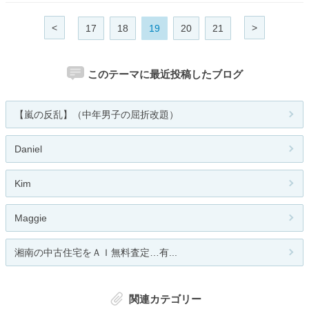
<
>
17
18
19
20
21
このテーマに最近投稿したブログ
【嵐の反乱】（中年男子の屈折改題）
Daniel
Kim
Maggie
湘南の中古住宅をＡＩ無料査定…有...
関連カテゴリー