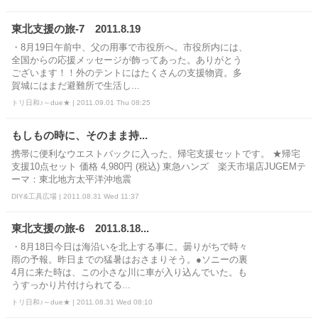
東北支援の旅-7 2011.8.19
・8月19日午前中、父の用事で市役所へ。市役所内には、
全国からの応援メッセージが飾ってあった。ありがとう
ございます！！外のテントにはたくさんの支援物資。多
賀城にはまだ避難所で生活し...
トリ日和♪～due★ | 2011.09.01 Thu 08:25
もしもの時に、そのまま持...
携帯に便利なウエストバックに入った、帰宅支援セットです。 ★帰宅
支援10点セット 価格 4,980円 (税込) 東急ハンズ 楽天市場店JUGEMテ
ーマ：東北地方太平洋沖地震
DIY&工具広場 | 2011.08.31 Wed 11:37
東北支援の旅-6 2011.8.18...
・8月18日今日は海沿いを北上する事に。曇りがちで時々
雨の予報。昨日までの猛暑はおさまりそう。●ソニーの裏
4月に来た時は、この小さな川に車が入り込んでいた。も
うすっかり片付けられてる...
トリ日和♪～due★ | 2011.08.31 Wed 08:10