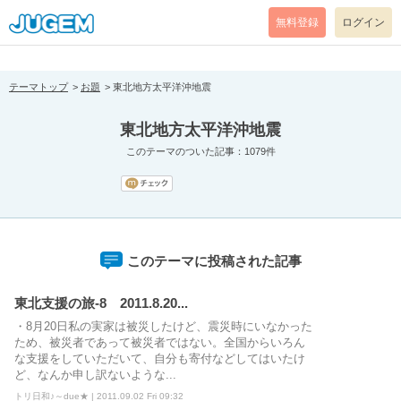
[pear_error: message="Success" code=0 mode=return level=notice
prefix="" info=""]
無料登録
ログイン
テーマトップ
お題
東北地方太平洋沖地震
東北地方太平洋沖地震
このテーマのついた記事：1079件
このテーマに投稿された記事
東北支援の旅-8 2011.8.20...
・8月20日私の実家は被災したけど、震災時にいなかった
ため、被災者であって被災者ではない。全国からいろん
な支援をしていただいて、自分も寄付などしてはいたけ
ど、なんか申し訳ないような...
トリ日和♪～due★ | 2011.09.02 Fri 09:32