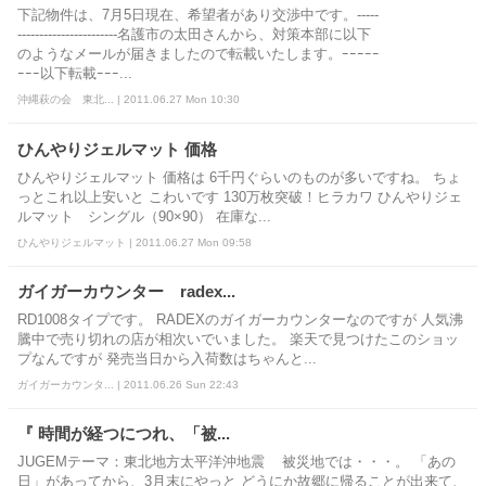
下記物件は、7月5日現在、希望者があり交渉中です。-----
-----------------------名護市の太田さんから、対策本部に以下
のようなメールが届きましたので転載いたします。ｰｰｰｰｰ
ｰｰｰ以下転載ｰｰｰ...
沖縄萩の会 東北... | 2011.06.27 Mon 10:30
ひんやりジェルマット 価格
ひんやりジェルマット 価格は 6千円ぐらいのものが多いですね。 ちょ
っとこれ以上安いと こわいです 130万枚突破！ヒラカワ ひんやりジェ
ルマット シングル（90×90） 在庫な...
ひんやりジェルマット | 2011.06.27 Mon 09:58
ガイガーカウンター radex...
RD1008タイプです。 RADEXのガイガーカウンターなのですが 人気沸
騰中で売り切れの店が相次いでいました。 楽天で見つけたこのショッ
プなんですが 発売当日から入荷数はちゃんと...
ガイガーカウンタ... | 2011.06.26 Sun 22:43
『 時間が経つにつれ、「被...
JUGEMテーマ：東北地方太平洋沖地震 被災地では・・・。 「あの
日」があってから、3月末にやっと どうにか故郷に帰ることが出来て、