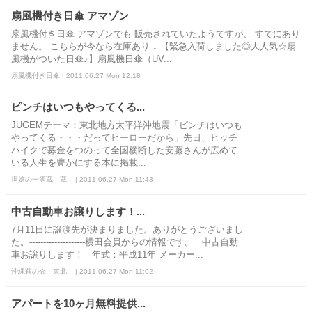
扇風機付き日傘 アマゾン
扇風機付き日傘 アマゾンでも 販売されていたようですが、 すでにあり
ません。 こちらが今なら在庫あり ↓ 【緊急入荷しました◎大人気☆扇
風機がついた日傘♪】扇風機日傘（UV...
扇風機付き日傘 | 2011.06.27 Mon 12:18
ピンチはいつもやってくる...
JUGEMテーマ：東北地方太平洋沖地震「ピンチはいつも
やってくる・・・だってヒーローだから」先日、ヒッチ
ハイクで募金をつのって全国横断した安藤さんが広めて
いる人生を豊かにする本に掲載...
世嬉の一酒蔵 蔵... | 2011.06.27 Mon 11:43
中古自動車お譲りします！...
7月11日に譲渡先が決まりました。ありがとうございまし
た。--------------------横田会員からの情報です。 中古自動
車お譲りします！ 年式：平成11年 メーカー...
沖縄萩の会 東北... | 2011.06.27 Mon 11:02
アパートを10ヶ月無料提供...