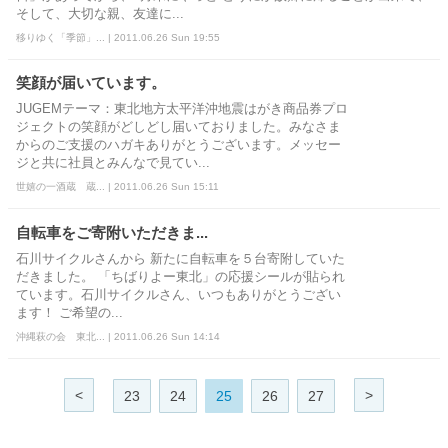
そして、大切な親、友達に...
移りゆく「季節」... | 2011.06.26 Sun 19:55
笑顔が届いています。
JUGEMテーマ：東北地方太平洋沖地震はがき商品券プロ
ジェクトの笑顔がどしどし届いておりました。みなさま
からのご支援のハガキありがとうございます。メッセー
ジと共に社員とみんなで見てい...
世嬉の一酒蔵 蔵... | 2011.06.26 Sun 15:11
自転車をご寄附いただきま...
石川サイクルさんから 新たに自転車を５台寄附していた
だきました。 「ちばりよー東北」の応援シールが貼られ
ています。石川サイクルさん、いつもありがとうござい
ます！ ご希望の...
沖縄萩の会 東北... | 2011.06.26 Sun 14:14
<
>
23
24
25
26
27