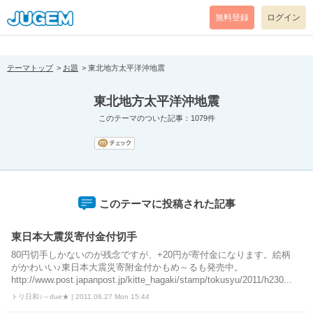
[pear_error: message="Success" code=0 mode=return level=notice
prefix="" info=""]
無料登録
ログイン
テーマトップ
お題
東北地方太平洋沖地震
東北地方太平洋沖地震
このテーマのついた記事：1079件
このテーマに投稿された記事
東日本大震災寄付金付切手
80円切手しかないのが残念ですが、+20円が寄付金になります。絵柄
がかわいい♪東日本大震災寄附金付かもめ～るも発売中。
http://www.post.japanpost.jp/kitte_hagaki/stamp/tokusyu/2011/h230...
トリ日和♪～due★ | 2011.06.27 Mon 15:44