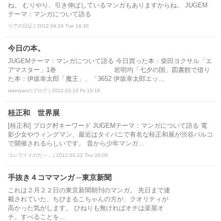
ね。 むりやり、引き伸ばしているマンガもありますからね。 JUGEM
テーマ：マンガについて語る
リアの日記 | 2012.04.24 Tue 16:30
今日の本。
JUGEMテーマ：マンガについて語る 今日買った本：柴田ヨクサル「エ
アマスター」1巻 岩明均「七夕の国」図書館で借り
た本：伊坂幸太郎「魔王」、「3652 伊坂幸太郎エッ...
taketyanのブログ | 2012.03.23 Fri 18:18
桂正和 世界展
[桂正和] ブログ村キーワード JUGEMテーマ：マンガについて語る 電
影少女やウィングマン、最近はタイバニで有名な桂正和展が渋谷パルコ
で開催されるらしいです。 昔から少年マンガ...
コレでイイのだ～... | 2012.03.22 Thu 20:06
手抜き４コママンガ ─東京新聞
これは２月２２日の東京新聞朝刊のマンガ。 先日まで連
載されていた、ちびまるこちゃんの方が、クオリティが
高かった気がします。 ひねりも無ければオチは楽屋オ
チ。すべることを...