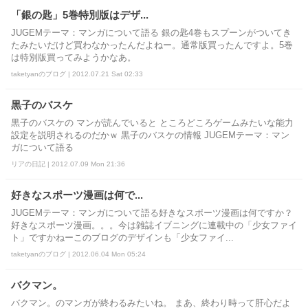
「銀の匙」5巻特別版はデザ...
JUGEMテーマ：マンガについて語る 銀の匙4巻もスプーンがついてき
たみたいだけど買わなかったんだよねー。通常版買ったんですよ。5巻
は特別版買ってみようかなあ。
taketyanのブログ | 2012.07.21 Sat 02:33
黒子のバスケ
黒子のバスケの マンが読んでいると ところどころゲームみたいな能力
設定を説明されるのだかｗ 黒子のバスケの情報 JUGEMテーマ：マン
ガについて語る
リアの日記 | 2012.07.09 Mon 21:36
好きなスポーツ漫画は何で...
JUGEMテーマ：マンガについて語る好きなスポーツ漫画は何ですか？
好きなスポーツ漫画。。。今は雑誌イブニングに連載中の「少女ファイ
ト」ですかねーこのブログのデザインも「少女ファイ...
taketyanのブログ | 2012.06.04 Mon 05:24
バクマン。
バクマン。のマンガが終わるみたいね。 まあ、終わり時って肝心だよ