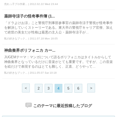
売れっ子プロ作家... | 2012.02.22 Wed 23:44
薬師寺涼子の怪奇事件簿 (1...
「ドラよけお涼」こと警視庁刑事部参事官の薬師寺涼子警視が怪奇事件
を解決していくストーリーである。東大卒の警視庁キャリア官僚、加え
て絶世の美女だが性格は最悪の主人公・薬師寺涼子が...
私の好きなブック... | 2011.07.18 Mon 18:05
神曲奏界ポリフォニカ カー...
JUGEMテーマ：マンガについて語るポリフォニカはタイトルからして
神曲奏界となっているだけに音楽がとても重要です。ですが、この音楽
を絵だけで表現するのはとても難しく、正直、どうやって...
私の好きなブック... | 2011.05.07 Sat 10:18
<
>
2
3
4
5
6
このテーマに最近投稿したブログ