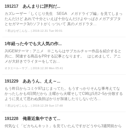
191217 あんまりに評判だ...
カズレーザー「しくじり先生 SEGA メガドライブ編」を見てしまっ
たんだけど あれで十分といえば十分なんだけよやっぱさメガアダプタ
とセガマーク3のソフトがくっついて 真のメガドラタ...
！君はなぜこんな... | 2019.12.31 Tue 00:01
1年経った今でも大人気の作...
JUGEMテーマ：アニメ ※こちらはサブカルチャー作品を紹介すると
共に、関連する商品をPRする記事となります。 はじめまして。アニ
メが大好きでライターをしてお...
オタエール～サブ... | 2019.12.30 Mon 05:41
191229 ああうん、ええ～...
もう昨日からコミケ97はじまってた。もうすっかりそんな事考えてな
かったしかも4日間だから 土曜から火曜そしてC98は5月2~5か分散する
ように見えて思わぬ負担ばかりが加速したりしないだろ...
！君はなぜこんな... | 2019.12.29 Sun 17:48
191228 俺最近集中できて...
何気なく「ピカちんキット」を見ていたんですがどうやら3週間前から