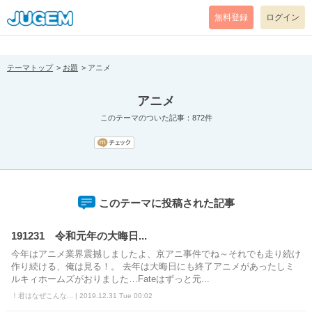
[pear_error: message="Success" code=0 mode=return level=notice
prefix="" info=""]
無料登録
ログイン
テーマトップ
お題
アニメ
アニメ
このテーマのついた記事：872件
このテーマに投稿された記事
191231 令和元年の大晦日...
今年はアニメ業界震撼しましたよ、京アニ事件でね～それでも走り続け
作り続ける、俺は見る！。 去年は大晦日にも終了アニメがあったしミ
ルキィホームズがおりました…Fateはずっと元...
！君はなぜこんな... | 2019.12.31 Tue 00:02