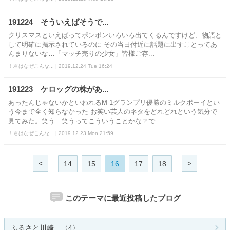
191224 そういえばそうで...
クリスマスといえばってポンポンいろいろ出てくるんですけど、物語と
して明確に掲示されているのに その当日付近に話題に出すことってあ
んまりないな…「マッチ売りの少女」皆様ご存...
！君はなぜこんな... | 2019.12.24 Tue 16:24
191223 ケロッグの株があ...
あったんじゃないかといわれるM-1グランプリ優勝のミルクボーイとい
う今まで全く知らなかった お笑い芸人のネタをどれどれという気分で
見てみた。笑う…笑うってこういうことかな？で...
！君はなぜこんな... | 2019.12.23 Mon 21:59
<
>
14
15
16
17
18
このテーマに最近投稿したブログ
ふるさと川崎 〈4〉