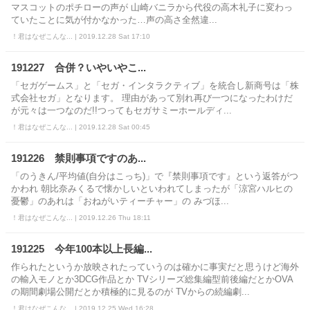
マスコットのポチローの声が 山崎バニラから代役の高木礼子に変わっ
ていたことに気が付かなかった…声の高さ全然違...
！君はなぜこんな... | 2019.12.28 Sat 17:10
191227 合併？いやいやこ...
「セガゲームス」と「セガ・インタラクティブ」を統合し新商号は「株
式会社セガ」となります。 理由があって別れ再び一つになったわけだ
が元々は一つなのだ!!つってもセガサミーホールディ...
！君はなぜこんな... | 2019.12.28 Sat 00:45
191226 禁則事項ですのあ...
「のうきん/平均値(自分はこっち)」で『禁則事項です』という返答がつ
かわれ 朝比奈みくるで懐かしいといわれてしまったが「涼宮ハルヒの
憂鬱」のあれは「おねがいティーチャー」の みづほ...
！君はなぜこんな... | 2019.12.26 Thu 18:11
191225 今年100本以上長編...
作られたというか放映されたっていうのは確かに事実だと思うけど海外
の輸入モノとか3DCG作品とか TVシリーズ総集編型前後編だとかOVA
の期間劇場公開だとか積極的に見るのが TVからの続編劇...
！君はなぜこんな... | 2019.12.25 Wed 16:28