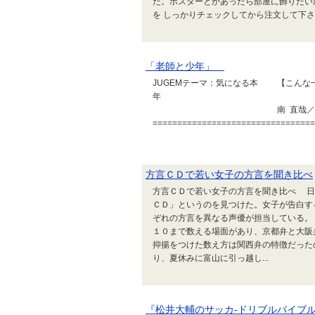
た。ポスターとかあったら部屋に飾りたい
を しっかりチェックしてから注文して下さい
「老師と少年」
JUGEMテーマ：気になる本 【こ
南 直哉／
==================================
方言ＣＤで若い女子の方言を聞き比べ
方言ＣＤで若い女子の方言を聞き比べ 日
ＣＤ」というのを見つけた。女子が告白す
ぞれの方言を異なる声優が担当している。
１０まで数える場面があり、京都弁と大阪
抑揚をつけた数え方は関西弁の特徴だった
り、夏休みに富山に引っ越し...
『松井大輔のサッカ-ドリブルバイブ