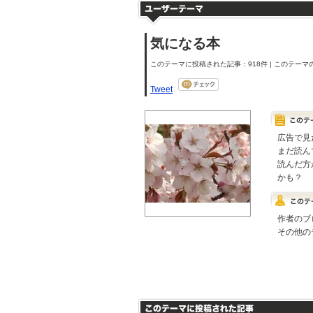
気になる本
このテーマに投稿された記事：918件 | このテーマの
Tweet
広告で見
まだ読ん
読んだ方
かも？
作者のブ
その他の