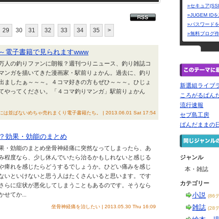
»セキュア(SS
»JUGEM I
»パスワード
29
30
31
32
33
34
35
>
»無料ブログ
～電子書籍で見られますwww
０万人の釣りファンに朗報？週刊つりニュース、釣り雑誌コ
マンガを描いてきた漫画家・駅前りょかん。過去に、釣り
出ましたぁ～～～。４コマ好きの方もぜひ～～～。ひじょ
新選組ライブ
てやってください。「４コマ釣りマンガ」駅前りょかん
ころがるぱん
流行速報
は並ばないめちゃ売れまくり電子書籍たち。 | 2013.06.01 Sat 17:54
セブ島工房
ぱんだままの
？効果・効能のまとめ
果・効能のまとめ坐骨神経痛に突然なってしまったら、あ
み程度なら、少し休んでいたら治るかもしれないと感じる
ジャンル
や痺れを感じたらどうするでしょうか。ひどい痛みを感じ
本・雑誌
ないといけないと思う人はたくさんいると思います。です
カテゴリー
さらに症状が悪化してしまうこともあるのです。そうなら
てか...
小説
(86
雑誌
坐骨神経痛を治したい | 2013.05.30 Thu 16:09
(28