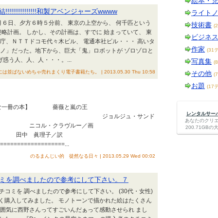
絵本・
!!!!!!!!!!!和製アベンジャーズwwww
ライト
６月６日、夕方６時５分前、 東京の上空から、 何千匹という
技術書
(
略計画。 しかし、その計画は、すでに 始まっていて、 東
ビジネ
庁、ＮＴＴドコモ代々木ビル、 電通本社ビル・・・ 高いタ
作家
ツノ」だった。地下から、巨大「鬼」ロボットが ゾロゾロと
(31
惑う人、人、人・・・。...
写真集
(
は並ばないめちゃ売れまくり電子書籍たち。 | 2013.05.30 Thu 10:58
その他
(
お題
(17
んな一冊の本】 薔薇と嵐の王
レンタルサーバー
ルジュ・サンド
あなたのクリ
クラヴルー／画
200.71G
理子／訳
==================...
のるまんじい的 徒然なる日々 | 2013.05.29 Wed 00:02
コミを調べましたので参考にして下さい。７
コミを 調べましたので参考にして下さい。 (30代・女性)
く購入してみました。 モノトーンで描かれた絵はたくさん
雰囲気に西野さんってすごいんだぁって感動させられ まし