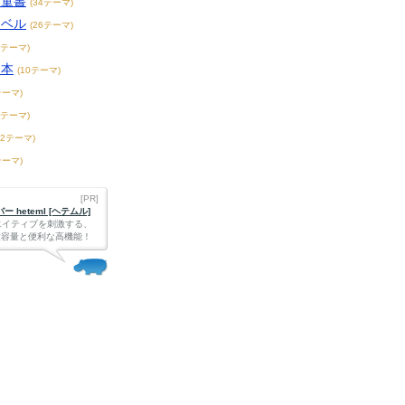
児童書
(34テーマ)
ノベル
(26テーマ)
2テーマ)
ス本
(10テーマ)
テーマ)
8テーマ)
72テーマ)
テーマ)
[PR]
 heteml [ヘテムル]
エイティブを刺激する、
Bの大容量と便利な高機能！