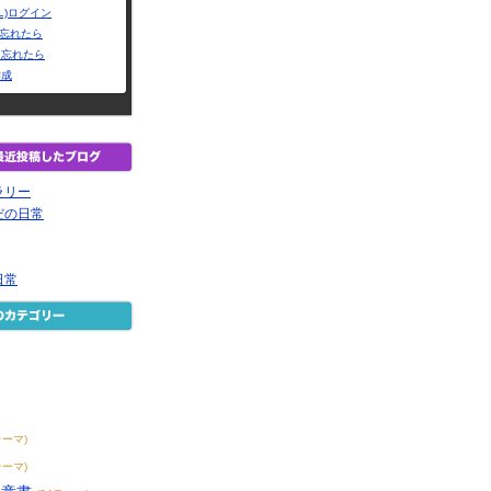
L)ログイン
Dを忘れたら
を忘れたら
作成
ラリー
だの日常
日常
テーマ)
テーマ)