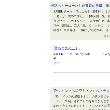
民話のヒーローたちが東京の危機に集結!!!!!
JUGEMテーマ：気になる本 2013年、
「鬼」が、攻めて来た。 日本全国「鬼」侵
京タワー、スカイツリー、 東京都庁第一本
ワー、建物は、巨大「鬼」ロボットの 「
出現！ 東京都は、一瞬にして火の海。 逃げ
書店に
「薔薇と嵐の王子」
JUGEMテーマ：気になる本 【こ
子 ジョ
／作 ニコル・
田中 眞
==================================
『Dr．インクの星空キネマ』のクチ
『Dr．インクの星空キネマ』の購入者のクチ
「テレビで紹介されてたのを見てなんとな
あれど今までに目にしたこと ないような