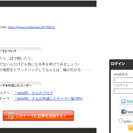
URL:
https://jugem.jp/theme/c287/9872/
たり、話で聞いたり。
でないんだけども気になる本を挙げてみましょう♪
が感想をトラックバックしてもらえば、輪が広がる・・・
JUGEM ID
パスワード
ログへ：
「ruxu00」さんのブログ
テーマ：
「ruxu00」さんが作成したテーマ一覧(4件)
次回か