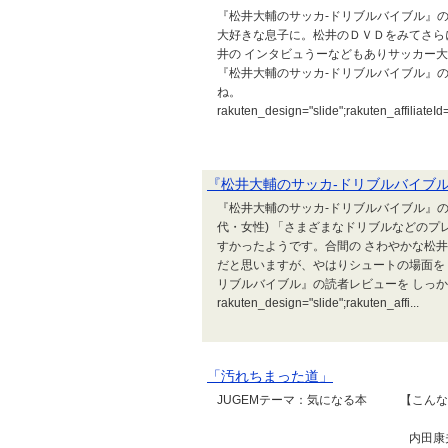
『松井大輔のサッカ-ドリブルバイブル』の購
大好きな息子に。松井のＤＶＤをみてさら
井の インタビュうーなどもありサッカー
『松井大輔のサッカ-ドリブルバイブル』
ね。
rakuten_design="slide";rakuten_affiliate
『松井大輔のサッカ-ドリブルバイブ
『松井大輔のサッカ-ドリブルバイブル』の
代・女性) 「さまざまなドリブルなどのプ
すかったようです。合間の さわやかな松
だと思いますが、やはりシュートの場面を 
リブルバイブル』の読者レビューを しっ
rakuten_design="slide";rakuten_affi...
「汚れちまった道」
JUGEMテーマ：気になる本 
内田康夫