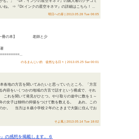
かも。」 『Dr．インクの星空キネマ』の購入者のクチコミ
ね。 ⇒『Dr.インクの星空キネマ』の詳細はこちら！ ...
明日への扉 | 2013.05.28 Tue 06:05
んな一冊の本】 老師と少
年
著
========...
のるまんじい的 徒然なる日々 | 2013.05.25 Sat 00:01
本各地の方言を聞いてみたいと思っていたところ、「方言
る内容をいくつかの地域の方言で話すという構成で、それ
 これを聞いて発見がひとつ。やり取りの途中に数を１～
弁の女子は独特の抑揚をつけて数を数える。 あれ、この
のか。 当方は８歳小学校２年のときまで大阪に住んでお
そよ風 | 2013.05.14 Tue 18:02
ル』の感想を掲載します。６