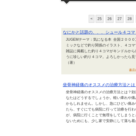
<
25
26
27
28
なにかと話題の、、、シュール４コマ
JUGEMテーマ：気になる本 全国２００
ミックなどで釣り関係のイラスト、４コマ
雑誌に掲載した釣り４コマがキンドルから
うに珍しい釣り４コマ。よろしかったら見
（著）
書店に
坐骨神経痛のオススメの治療方法とは
坐骨神経痛のオススメの治療方法とは？効
なたはどうするでしょうか。軽い痺れや痛
かもしれません。しかし、急にひどい痛み
たら、すぐにでも病院に行って治療を行わ
が、病院に行くことで無理をしてしまうと
ないためにも、少し家で安静にして落ち着かせ