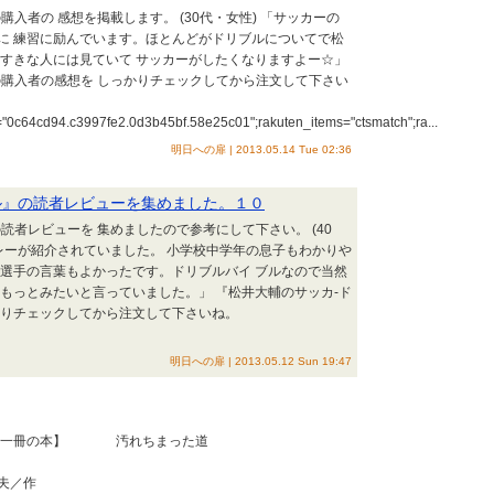
入者の 感想を掲載します。 (30代・女性) 「サッカーの
に 練習に励んでいます。ほとんどがドリブルについてで松
大すきな人には見ていて サッカーがしたくなりますよー☆」
の購入者の感想を しっかりチェックしてから注文して下さい
Id="0c64cd94.c3997fe2.0d3b45bf.58e25c01";rakuten_items="ctsmatch";ra...
明日への扉 | 2013.05.14 Tue 02:36
ル』の読者レビューを集めました。１０
読者レビューを 集めましたので参考にして下さい。 (40
レーが紹介されていました。 小学校中学年の息子もわかりや
井選手の言葉もよかったです。ドリブルバイ ブルなので当然
もっとみたいと言っていました。」 『松井大輔のサッカ-ド
かりチェックしてから注文して下さいね。
明日への扉 | 2013.05.12 Sun 19:47
【こんな一冊の本】 汚れちまった道
／作