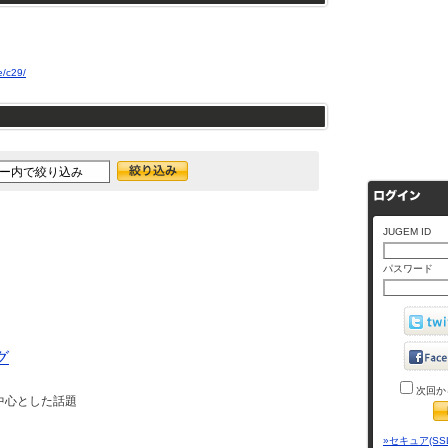
e/c29/
JUGEM ID
パスワード
グ
次回か
中心とした話題
»セキュア(SS