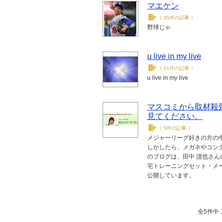
マエケン
（
35件の記事
）
野球じゃ
u live in my live
（
11件の記事
）
u live in my live
マスコミから取材殺
見てください。
（
5件の記事
）
メジャーリーグ好きの方の
しかしたら、メガネやコンタ
のブログは、田中 謹也さん
宅トレーニングセット・メ
公開しています。
全5件中 1