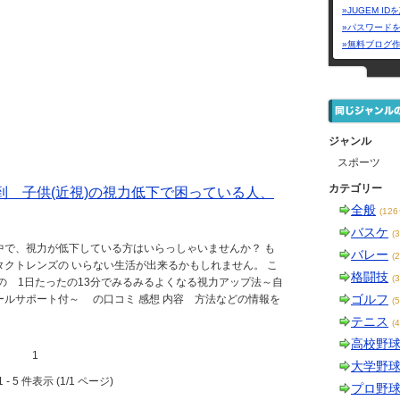
»JUGEM I
»パスワード
»無料ブログ
ジャンル
スポーツ
カテゴリー
到 子供(近視)の視力低下で困っている人、
全般
(12
バスケ
(
中で、視力が低下している方はいらっしゃいませんか？ も
バレー
(
クトレンズの いらない生活が出来るかもしれません。 こ
格闘技
(
の 1日たったの13分でみるみるよくなる視力アップ法～自
ゴルフ
ールサポート付～ の口コミ 感想 内容 方法などの情報を
(
テニス
(
高校野
1
大学野
 - 5 件表示 (1/1 ページ)
プロ野