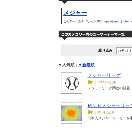
メジャー
このテーマカテゴリーのURL:
https://jugem.jp/them
絞り込み
▼人気順
▼新着順
｜
メジャーリーグ
（
1019件の記事
）
メジャーリーグ関連の話題
ＭＬＢメジャーリー
（
854件の記事
）
日本人メジャーリーガーを