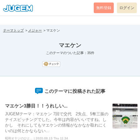
[pear_error: message="Success" code=0 mode=return level=notice
prefix="" info=""]
無料登録
ログイン
テーマトップ
メジャー
マエケン
マエケン
このテーマのついた記事：35件
このテーマに投稿された記事
マエケン3勝目！！うれしい...
JUGEMテーマ：マエケン 7回で交代 2失点、5奪三振の
ナイスピッチングでした。今年は内容がいいですね。し
かし それにしてもマエケンの情報がなかなか取れにく
いのは何とかならない...
昭和オヤジのひと... | 2020.08.13 Thu 11:34