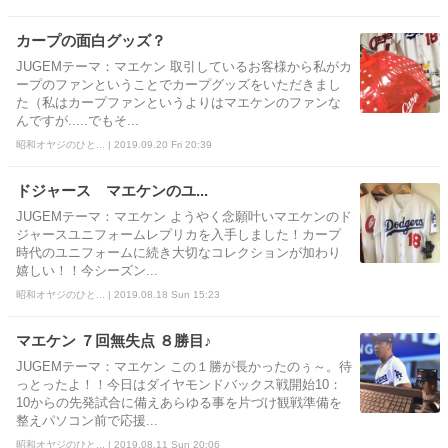
カープの面白グッズ？
JUGEMテーマ：マエケン 取引しているお客様から私がカ
ープのファンということでカープグッズをいただきまし
た（私はカープファンというよりはマエケンのファンな
んですが.....でもそ...
昭和オヤジのひと... | 2019.09.20 Fri 20:39
ドジャース マエケンのユ...
JUGEMテーマ：マエケン ようやく念願叶いマエケンのド
ジャースユニフォームレプリカを入手しました！カープ
時代のユニフォームに続き大切なコレクションが加わり
嬉しい！！今シーズン...
昭和オヤジのひと... | 2019.08.18 Sun 15:23
マエケン ７回無失点 ８勝目♪
JUGEMテーマ：マエケン この１勝が長かったのぅ～。待
っとったよ！！今日はダイヤモンドバックス戦開始10：
10からの先発試合に備えあらゆる事を片づけ観戦準備を
整えパソコン前で応援...
昭和オヤジのひと... | 2019.08.11 Sun 20:06