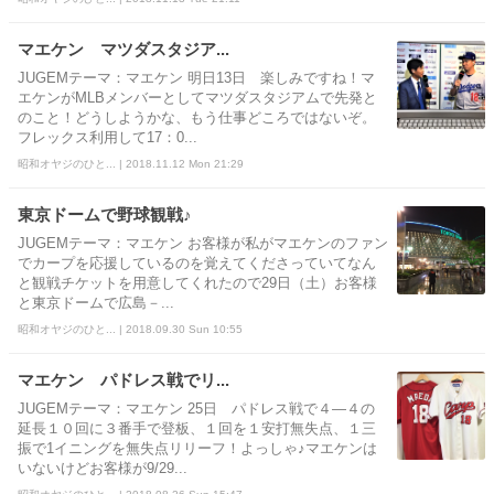
マエケン マツダスタジア...
JUGEMテーマ：マエケン 明日13日 楽しみですね！マ
エケンがMLBメンバーとしてマツダスタジアムで先発と
のこと！どうしようかな、もう仕事どころではないぞ。
フレックス利用して17：0...
昭和オヤジのひと... | 2018.11.12 Mon 21:29
東京ドームで野球観戦♪
JUGEMテーマ：マエケン お客様が私がマエケンのファン
でカープを応援しているのを覚えてくださっていてなん
と観戦チケットを用意してくれたので29日（土）お客様
と東京ドームで広島－...
昭和オヤジのひと... | 2018.09.30 Sun 10:55
マエケン パドレス戦でリ...
JUGEMテーマ：マエケン 25日 パドレス戦で４―４の
延長１０回に３番手で登板、１回を１安打無失点、１三
振で1イニングを無失点リリーフ！よっしゃ♪マエケンは
いないけどお客様が9/29...