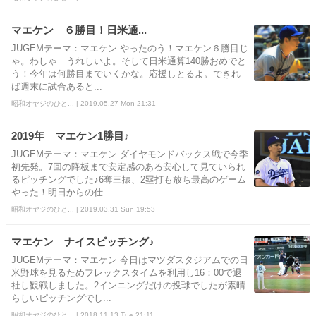
マエケン ６勝目！日米通...
JUGEMテーマ：マエケン やったのう！マエケン６勝目じ
ゃ。わしゃ うれしいよ。そして日米通算140勝おめでと
う！今年は何勝目までいくかな。応援しとるよ。できれ
ば週末に試合あると...
昭和オヤジのひと... | 2019.05.27 Mon 21:31
2019年 マエケン1勝目♪
JUGEMテーマ：マエケン ダイヤモンドバックス戦で今季
初先発。7回の降板まで安定感のある安心して見ていられ
るピッチングでした♪6奪三振、2塁打も放ち最高のゲーム
やった！明日からの仕...
昭和オヤジのひと... | 2019.03.31 Sun 19:53
マエケン ナイスピッチング♪
JUGEMテーマ：マエケン 今日はマツダスタジアムでの日
米野球を見るためフレックスタイムを利用し16：00で退
社し観戦しました。2インニングだけの投球でしたが素晴
らしいピッチングでし...
昭和オヤジのひと... | 2018.11.13 Tue 21:11