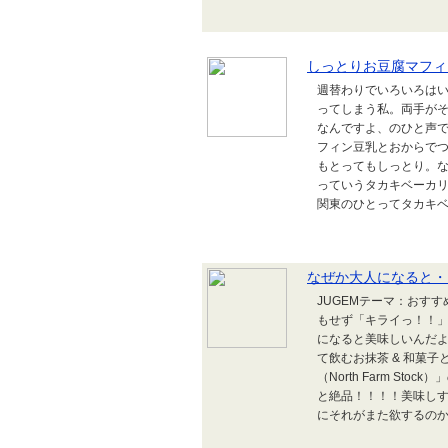
しっとりお豆腐マフィ
週替わりでいろいろは
ってしまう私。両手が
なんですよ、のひと声
フィン豆乳とおからで
もとってもしっとり。な
っていうタカキベーカ
関東のひとってタカキベ
なぜか大人になると・
JUGEMテーマ：おす
もせず「キライっ！！」
になると美味しいんだ
て飲むお抹茶 & 和菓
（North Farm S
と絶品！！！！美味しす
にそれがまた欲するのかも