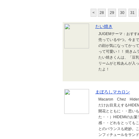
<
28
29
30
31
たい焼き
JUGEMテーマ：おす
売っているやつ。今ま
の顔が気になってかっ
って可愛い！！ 焼きム
たい焼きくんは、「豆
リームがと粒あんが入
たよ！
まぼろしマカロン
Macaron Chez H
だけお目見えするHID
開花とともに・・思い
た・・）HIDEMIの
感・・どれをとっても
とのバランスも絶妙。
ンフィチュールをサンド