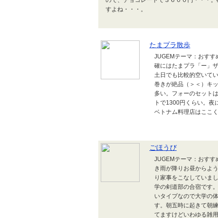
ので、チョコレートで３６００円・・・。
すよね・・・。
たまプラ散歩
JUGEMテーマ：おす
確にはたまプラ「ー」ザ
土日でも比較的空いて
巻きが絶品（＞＜）キ
多い。フォーのセット
トで1300円くらい。
ベトナム料理店はここく
ごほうび
JUGEMテーマ：おす
き雨が降りお昼からよ
り家事をこなしていま
学の剣道部の合宿です
いタイプなので大学の
す。朝五時に起きて朝
てますけどいわゆる雑用