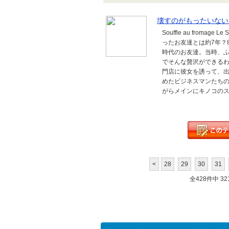
壊すのがもったいない
Souffle au from
ったお友達とは約7年？
時代のお友達。当時、
でそんな贅沢ができる
門店に彼女を誘って、
めたビジネスマンたち
がらメインにキノコのス
<
28
29
30
31
全428件中 321