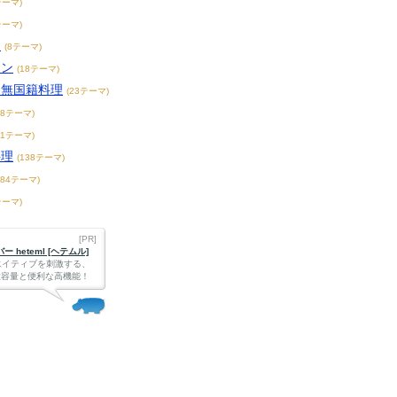
テーマ)
テーマ)
チ
(8テーマ)
アン
(18テーマ)
・無国籍料理
(23テーマ)
68テーマ)
71テーマ)
料理
(138テーマ)
184テーマ)
テーマ)
[PR]
 heteml [ヘテムル]
エイティブを刺激する、
Bの大容量と便利な高機能！