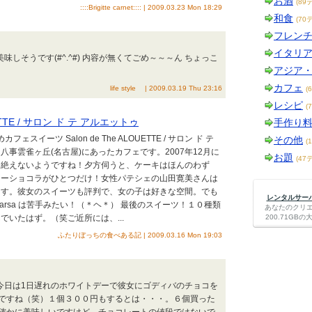
お酒
(89
::::Brigitte carnet:::: | 2009.03.23 Mon 18:29
和食
(70
フレン
イタリ
味しそうです(#^.^#) 内容が無くてごめ～～～ん ちょっこ
アジア
カフェ
life style | 2009.03.19 Thu 23:16
(
レシピ
(
OUETTE / サロン ド テ アルエットゥ
手作り
ェスイーツ Salon de The ALOUETTE / サロン ド テ
その他
(
事雲雀ヶ丘(名古屋)にあったカフェです。2007年12月に
お題
(47
は絶えないようですね！夕方伺うと、ケーキはほんのわず
トーショコラがひとつだけ！女性パテシェの山田寛美さんは
ます。彼女のスイーツも評判で、女の子は好きな空間。でも
レンタルサーバー
arsa は苦手みたい！（＊ヘ＊） 最後のスイーツ！１０種類
あなたのクリ
でいたはず。（笑ご近所には、...
200.71G
ふたりぼっちの食べある記 | 2009.03.16 Mon 19:03
 今日は1日遅れのホワイトデーで彼女にゴディバのチョコを
ですね（笑）１個３００円もするとは・・・。６個買った