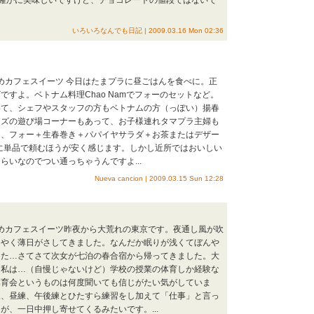
確かに美味しいですけど、チョコレートの値段ではないで
いろいろなんでも日記 | 2009.03.16 Mon 02:36
すめカフェスイーツ 今日はたまプラに昼ごはんを食べに。正
ですよ。ベトナム料理Chao Namでフォーのセットなど。
いて、シェフやスタッフの方もベトナムの方（っぽい）揚春
ッズの遊び場コーナーもあって、お子様連れタマプラ主婦も
は、フォー＋生春巻き＋パパイヤサラダ＋お茶またはデザー
夜に単品で頼むほうが安く感じます。しかし近所ではおいしい
らいなのでつい通っちゃうんですよ...
Nueva cancion | 2009.03.15 Sun 12:28
すめカフェスイーツ昨夜から大荒れの東京です。夜通し風が吹
うやく薄日がさしてきました。なんだか眠りが浅くてぼんや
した…さてさて次女が七泊の春合宿から帰ってきました。大
。私は…（自慢じゃないけど）学校の授業の体育しか経験な
体育会というものは何度聞いても信じがたい気がしていま
練、昼練、午後練とひたすら練習をし加えて「仕事」と言っ
が、一日中押し寄せてくるみたいです。...