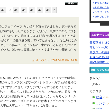
»セキュア(SS
»JUGEM I
32
33
34
35
36
37
38
>
»パスワード
»無料ブログ
すめカフェスイーツ たい焼きを買ってきました。デパチカで
では気にもなったことがなかったけど、無性にこのたい焼き
てしまった。たい焼きはウロコや背びれ尾びれもきちんとあ
ラがウロコの立体感を出していてたまらない。ちなみにこの
美容室ＭＩＭ
乳クリームあんこ」というもの。中にねっとりとした白いク
猫とヴィーガ
っている。ほのかに豆乳の味・・・？まろやかで美味しかっ
サブローの感
おさるの食べ歩き
おいしいブログ | 2009.04.01 Wed 20:46
JHAS福岡校
idemi Sugino２年ぶりくらいかしら？？ホワイトデーの時期に
ジャンル
EMIのマカロンフランボワーズ・シトロン・カフェの3種桜の
グルメ
もかけずやってきた（ひそかにひそかに心待ちにしてまし
カテゴリー
お菓子の中で私のベスト5に入るだろう、マカロン色、香り、食
こんなにも繊細なマカロンは他にはなく、もちろんクリーム
総合
(29
このフランボワーズのマカロンには木イチゴのクリームとコ
ランチ
(
大事に大事に・・・頂きます。1年後、ま...