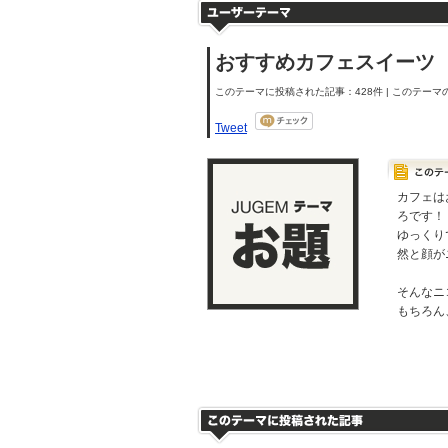
おすすめカフェスイーツ
このテーマに投稿された記事：428件 | このテーマの
Tweet
カフェは
ろです！
ゆっくり
然と顔が
そんなニ
もちろん