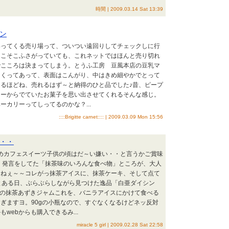
時間 | 2009.03.14 Sat 13:39
ン
いってくる売り場って、ついつい遠回りしてチェックしに行
そこそこふさがっていても、これネットではほんと売り切れ
でこころは決まってしまう。とうふ工房 豆風本店の豆乳マ
つくってあって、表面はこんがり、中はきめ細やかでとって
るほどね、売れるはず～と納得のひと品でした♪昔、ピープ
リーからでていたお菓子を思い出させてくれるそんな感じ。
ーカリーってしってるのかな？...
::::Brigitte carnet:::: | 2009.03.09 Mon 15:56
・・
すめカフェスイーツ子供の頃はだ～い嫌い・・と言うかご賞味
 発言をしてた「抹茶味のいろんな食べ物」ところが、大人
よねぇ～～コレがっ抹茶アイスに、抹茶ケーキ、そして点て
子とある日、ぶらぶらしながら見つけた逸品「白亜ダイシン
tock）」の抹茶あずきジャムこれを、バニラアイスにかけて食べる
ぎますヨ。90gの小瓶なので、すぐなくなるけどネッ反対
webからも購入できるみ...
miracle 5 girl | 2009.02.28 Sat 22:58