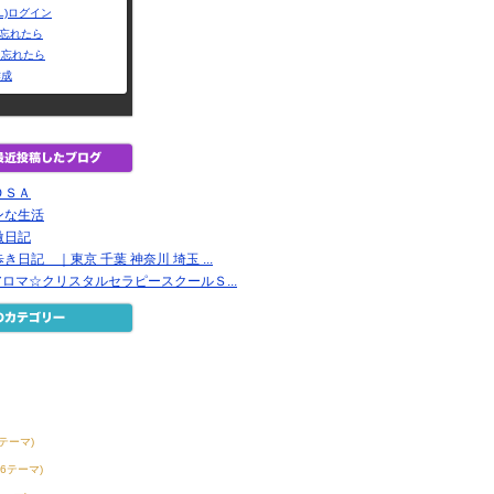
L)ログイン
Dを忘れたら
を忘れたら
作成
ＯＳＡ
ンな生活
激日記
日記 ｜東京 千葉 神奈川 埼玉 ...
 アロマ☆クリスタルセラピースクールＳ...
0テーマ)
56テーマ)