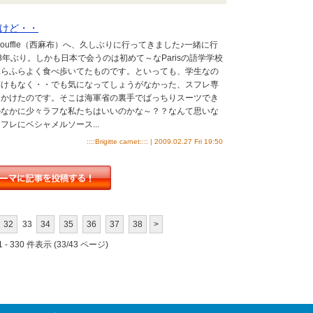
けど・・
age Le Souffle（西麻布）へ、久しぶりに行ってきました♪一緒に行
8年ぶり。しかも日本で会うのは初めて～なParisの語学学校
ふらふらよく食べ歩いてたものです。といっても、学生なの
わけもなく・・でも気になってしょうがなかった、スフレ専
出かけたのです。そこは海軍省の裏手でばっちりスーツでき
のなかに少々ラフな私たちはいいのかな～？？なんて思いな
フレにベシャメルソース...
::::Brigitte carnet:::: | 2009.02.27 Fri 19:50
32
33
34
35
36
37
38
>
 - 330 件表示 (33/43 ページ)