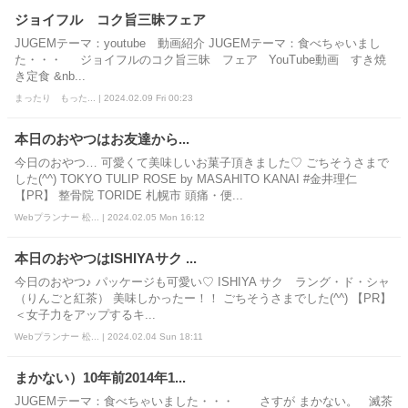
ジョイフル コク旨三昧フェア
JUGEMテーマ：youtube 動画紹介 JUGEMテーマ：食べちゃいまし
た・・・ ジョイフルのコク旨三昧 フェア YouTube動画 すき焼
き定食 &nb...
まったり もった... | 2024.02.09 Fri 00:23
本日のおやつはお友達から...
今日のおやつ… 可愛くて美味しいお菓子頂きました♡ ごちそうさまで
した(^^) TOKYO TULIP ROSE by MASAHITO KANAI #金井理仁
【PR】 整骨院 TORIDE 札幌市 頭痛・便...
Webプランナー 松... | 2024.02.05 Mon 16:12
本日のおやつはISHIYAサク ...
今日のおやつ♪ パッケージも可愛い♡ ISHIYA サク ラング・ド・シャ
（りんごと紅茶） 美味しかったー！！ ごちそうさまでした(^^) 【PR】
＜女子力をアップするキ...
Webプランナー 松... | 2024.02.04 Sun 18:11
まかない）10年前2014年1...
JUGEMテーマ：食べちゃいました・・・ さすが まかない。 滅茶