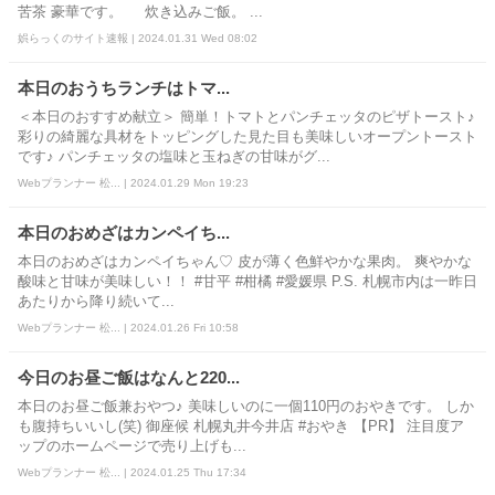
苦茶 豪華です。 炊き込みご飯。 ...
娯らっくのサイト速報 | 2024.01.31 Wed 08:02
本日のおうちランチはトマ...
＜本日のおすすめ献立＞ 簡単！トマトとパンチェッタのピザトースト♪
彩りの綺麗な具材をトッピングした見た目も美味しいオープントースト
です♪ パンチェッタの塩味と玉ねぎの甘味がグ...
Webプランナー 松... | 2024.01.29 Mon 19:23
本日のおめざはカンペイち...
本日のおめざはカンペイちゃん♡ 皮が薄く色鮮やかな果肉。 爽やかな
酸味と甘味が美味しい！！ #甘平 #柑橘 #愛媛県 P.S. 札幌市内は一昨日
あたりから降り続いて...
Webプランナー 松... | 2024.01.26 Fri 10:58
今日のお昼ご飯はなんと220...
本日のお昼ご飯兼おやつ♪ 美味しいのに一個110円のおやきです。 しか
も腹持ちいいし(笑) 御座候 札幌丸井今井店 #おやき 【PR】 注目度ア
ップのホームページで売り上げも...
Webプランナー 松... | 2024.01.25 Thu 17:34