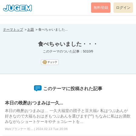
[pear_error: message="Success" code=0 mode=return level=notice
prefix="" info=""]
無料登録
ログイン
テーマトップ
お題
食べちゃいました...
食べちゃいました・・・
このテーマのついた記事：5010件
このテーマに投稿された記事
本日の晩酌おつまみは一久...
本日の晩酌おつまみは… 一久大福堂の団子と豆大福♪ 私はつぶあんが
好きなので大福もおはぎもつぶあんを選びます(^^) ちなみに私はお酒飲
みながらショートケーキやチョコレートを...
Webプランナー 松... | 2024.02.13 Tue 20:06