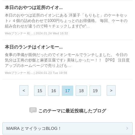
本日のおやつは近所のイオ...
本日のおやつは近所のイオンにある 洋菓子「もりもと」のケーキセッ
ト♪ ４個の詰め合わせで1000円ちょっとのお得価格。 毎回、ケーキの
組み合わせが違うので時々チェックします(^o^...
Webプランナー 松... | 2024.01.24 Wed 16:32
本日のランチはイオンモー...
食事の準備が面倒だったのでイオンモールでランチしました。 今日の
気分は王将の炒飯と麻婆豆腐です♪ 美味しかったー！！ 【PR】 注目度
アップのホームページで売り上げも...
Webプランナー 松... | 2024.01.23 Tue 19:56
<
>
15
16
17
18
19
このテーマに最近投稿したブログ
MAIRA とマイラッコBLOG！