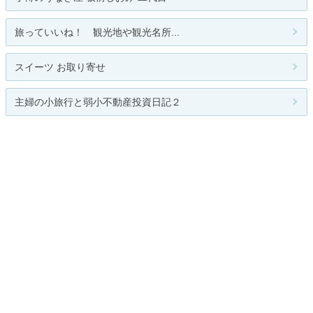
旅っていいね！ 観光地や観光名所...
スイーツ お取り寄せ
主婦の小旅行と弱小不動産投資日記２
かぁかんの日々修行
関連カテゴリー
総合
ランチ
お酒
和食
フレンチ
イタリアン
アジア・無国籍料理
カフェ
レシピ
手作り料理
その他
お題