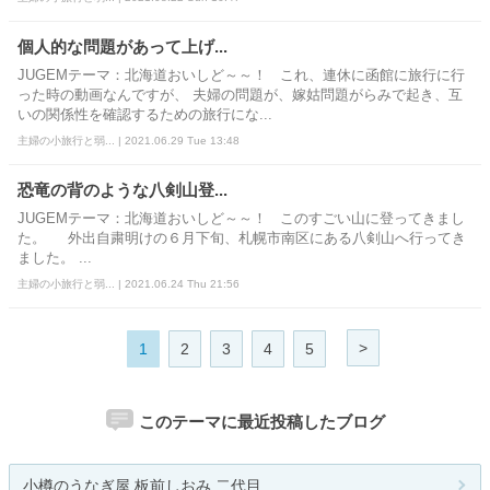
個人的な問題があって上げ...
JUGEMテーマ：北海道おいしど～～！ これ、連休に函館に旅行に行
った時の動画なんですが、 夫婦の問題が、嫁姑問題がらみで起き、互
いの関係性を確認するための旅行にな...
主婦の小旅行と弱... | 2021.06.29 Tue 13:48
恐竜の背のような八剣山登...
JUGEMテーマ：北海道おいしど～～！ このすごい山に登ってきまし
た。 外出自粛明けの６月下旬、札幌市南区にある八剣山へ行ってき
ました。 ...
主婦の小旅行と弱... | 2021.06.24 Thu 21:56
>
1
2
3
4
5
このテーマに最近投稿したブログ
小樽のうなぎ屋 板前しおみ 二代目