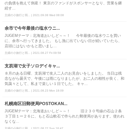
の負債を抱えて倒産！ 東京のファンドがスポンサーとなり、営業を継
続す...
主婦の小旅行と弱... | 2021.09.08 Wed 08:08
余市で今年最後の塩水ウニ...
JUGEMテーマ：北海道おいしど～～！ 今年最後の塩水ウニを買い
に、余市へ行ってきました。 もし漁に出ていない日が続いていたら、
店頭にはないかもと思いまし...
主婦の小旅行と弱... | 2021.08.27 Fri 09:58
支笏湖で女子ソロデイキャ...
８月のある日曜、支笏湖で友人二人のお見合いをしました。 当日は残
念ながら曇天で、午後には雨になりましたが、お二人の相性が良く、和
気藹々として、私まで楽しい１日でした。 キャ...
主婦の小旅行と弱... | 2021.08.23 Mon 18:09
札幌南区旧郵便局POSTOKAN...
JUGEMテーマ：北海道おいしど～～！ 旧２３０号線の石山２条
３丁目１ー２６に、もと石山軟石で作られた郵便局があります。使われ
なくな...
主婦の小旅行と弱... | 2021.08.22 Sun 16:47