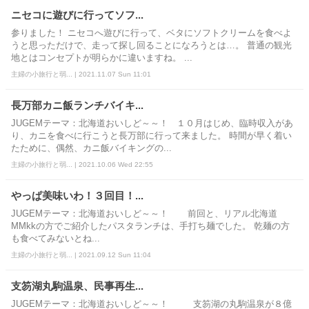
ニセコに遊びに行ってソフ...
参りました！ ニセコへ遊びに行って、ベタにソフトクリームを食べよ
うと思っただけで、走って探し回ることになろうとは…。 普通の観光
地とはコンセプトが明らかに違いますね。 ...
主婦の小旅行と弱... | 2021.11.07 Sun 11:01
長万部カニ飯ランチバイキ...
JUGEMテーマ：北海道おいしど～～！ １０月はじめ、臨時収入があ
り、カニを食べに行こうと長万部に行って来ました。 時間が早く着い
たために、偶然、カニ飯バイキングの...
主婦の小旅行と弱... | 2021.10.06 Wed 22:55
やっぱ美味いわ！３回目！...
JUGEMテーマ：北海道おいしど～～！ 前回と、リアル北海道
MMkkの方でご紹介したパスタランチは、手打ち麺でした。 乾麺の方
も食べてみないとね...
主婦の小旅行と弱... | 2021.09.12 Sun 11:04
支笏湖丸駒温泉、民事再生...
JUGEMテーマ：北海道おいしど～～！ 支笏湖の丸駒温泉が８億