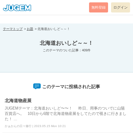
[pear_error: message="Success" code=0 mode=return level=notice
prefix="" info=""]
無料登録
ログイン
テーマトップ
お題
北海道おいしど～～！
北海道おいしど～～！
このテーマのついた記事：409件
このテーマに投稿された記事
北海道物産展
JUGEMテーマ：北海道おいしど〜〜！ 昨日、用事のついでに山陽
百貨店へ。 10日から6階で北海道物産展をしてたので覗きに行きまし
た！ ...
かぁかんの日々修行 | 2023.05.15 Mon 10:21