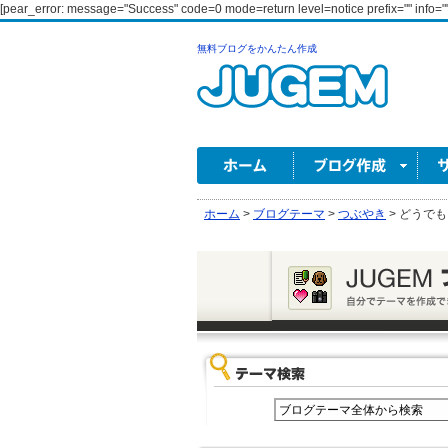
[pear_error: message="Success" code=0 mode=return level=notice prefix="" info=""
無料ブログをかんたん作成
ホーム
>
ブログテーマ
>
つぶやき
>
どうでも