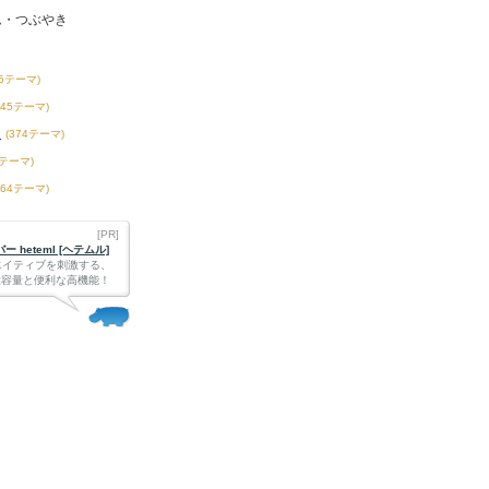
ム・つぶやき
55テーマ)
145テーマ)
き
(374テーマ)
8テーマ)
164テーマ)
[PR]
 heteml [ヘテムル]
エイティブを刺激する、
Bの大容量と便利な高機能！