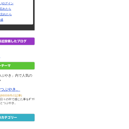
L)ログイン
Dを忘れたら
を忘れたら
作成
e
つぶやき」内で人気の
マ
つぶやき。
(86008件の記事)
日々の中で感じた事をﾎﾟﾂﾘ
とつぶやき。