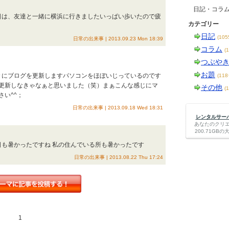
日記・コラ
今日は、友達と一緒に横浜に行きましたいっぱい歩いたので疲
カテゴリー
日記
(10
日常の出来事 | 2013.09.23 Mon 18:39
コラム
(
つぶや
お題
久々にブログを更新しますパソコンをほぼいじっているのです
(11
更新しなきゃなぁと思いました（笑）まぁこんな感じにマ
その他
(
い^^；
日常の出来事 | 2013.09.18 Wed 18:31
レンタルサーバー
あなたのクリ
200.71G
日も暑かったですね 私の住んでいる所も暑かったです
日常の出来事 | 2013.08.22 Thu 17:24
1