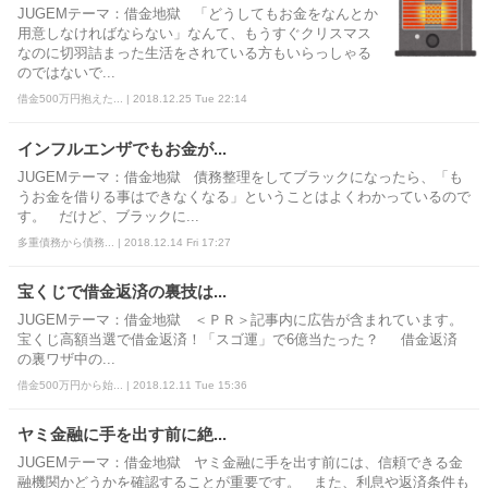
JUGEMテーマ：借金地獄 「どうしてもお金をなんとか
用意しなければならない」なんて、もうすぐクリスマス
なのに切羽詰まった生活をされている方もいらっしゃる
のではないで...
借金500万円抱えた... | 2018.12.25 Tue 22:14
インフルエンザでもお金が...
JUGEMテーマ：借金地獄 債務整理をしてブラックになったら、「も
うお金を借りる事はできなくなる」ということはよくわかっているので
す。 だけど、ブラックに...
多重債務から債務... | 2018.12.14 Fri 17:27
宝くじで借金返済の裏技は...
JUGEMテーマ：借金地獄 ＜ＰＲ＞記事内に広告が含まれています。
宝くじ高額当選で借金返済！「スゴ運」で6億当たった？ 借金返済
の裏ワザ中の...
借金500万円から始... | 2018.12.11 Tue 15:36
ヤミ金融に手を出す前に絶...
JUGEMテーマ：借金地獄 ヤミ金融に手を出す前には、信頼できる金
融機関かどうかを確認することが重要です。 また、利息や返済条件も