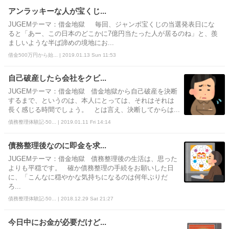
アンラッキーな人が宝くじ...
JUGEMテーマ：借金地獄 毎回、ジャンボ宝くじの当選発表日にな
ると「あー、この日本のどこかに7億円当たった人が居るのね」と、羨
ましいような半ば諦めの境地にお...
借金500万円から始... | 2019.01.13 Sun 11:53
自己破産したら会社をクビ...
JUGEMテーマ：借金地獄 借金地獄から自己破産を決断
するまで、というのは、本人にとっては、それはそれは
長く感じる時間でしょう。 とは言え、決断してからは...
債務整理体験記-50... | 2019.01.11 Fri 14:14
債務整理後なのに即金を求...
JUGEMテーマ：借金地獄 債務整理後の生活は、思った
よりも平穏です。 確か債務整理の手続をお願いした日
に、「こんなに穏やかな気持ちになるのは何年ぶりだ
ろ...
債務整理体験記-50... | 2018.12.29 Sat 21:27
今日中にお金が必要だけど...