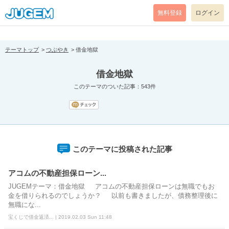
[pear_error: message="Success" code=0 mode=return level=notice
prefix="" info=""]
無料登録
ログイン
テーマトップ
つぶやき
借金地獄
借金地獄
このテーマのついた記事：543件
このテーマに投稿された記事
アコムの不動産担保ローン...
JUGEMテーマ：借金地獄 アコムの不動産担保ローンは無職でもお
金を借りられるのでしょうか？ 以前も書きましたが、債務整理後に
無職にな...
宝くじで借金返済... | 2019.02.03 Sun 11:48