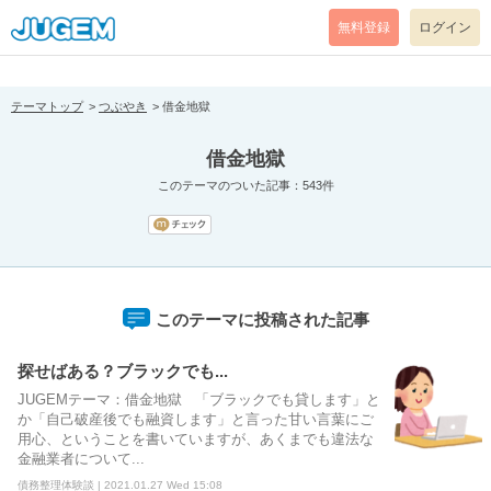
[pear_error: message="Success" code=0 mode=return level=notice
prefix="" info=""]
無料登録
ログイン
テーマトップ
つぶやき
借金地獄
借金地獄
このテーマのついた記事：543件
このテーマに投稿された記事
探せばある？ブラックでも...
JUGEMテーマ：借金地獄 「ブラックでも貸します」と
か「自己破産後でも融資します」と言った甘い言葉にご
用心、ということを書いていますが、あくまでも違法な
金融業者について...
債務整理体験談 | 2021.01.27 Wed 15:08