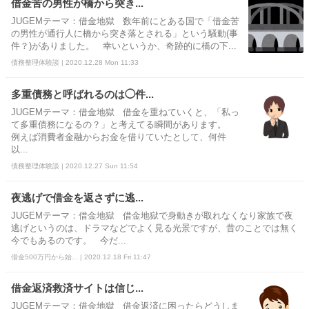
借金苦の男性が橋から突き...
JUGEMテーマ：借金地獄 数年前にとある国で「借金苦
の男性が通行人に橋から突き落とされる」という騒動(事
件？)がありました。 幸いというか、奇跡的に橋の下...
債務整理体験談 | 2020.12.28 Mon 11:33
多重債務と呼ばれるのは◯件...
JUGEMテーマ：借金地獄 借金を重ねていくと、「私っ
て多重債務になるの？」と考えてる瞬間があります。
例えば消費者金融からお金を借りていたとして、何件
以...
債務整理体験談 | 2020.12.27 Sun 11:54
夜逃げで借金を返さずに逃...
JUGEMテーマ：借金地獄 借金地獄で身動きが取れなくなり家族で夜
逃げというのは、ドラマなどでよく見る光景ですが、昔のことでは無く
今でもあるのです。 今だ...
借金500万円から始... | 2020.12.18 Fri 11:47
借金返済救済サイトは信じ...
JUGEMテーマ：借金地獄 借金返済に困ったらどうしま