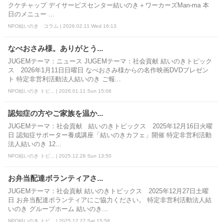
クケチャップ デイサービスセンター結いのき＋ワーカーズMan-ma 本
日のメニュー ...
NPO結いのき コラム | 2026.02.11 Wed 16:13
なべおさみ様。ありがとう...
JUGEMテーマ：ニュース JUGEMテーマ：社会貢献 結いのきトピック
ス 2026年1月11日日曜日 なべおさみ様からの名作映画DVDプレゼン
ト 特定非営利活動法人結いのき ご報...
NPO結いのき トピ... | 2026.01.11 Sun 15:06
認知症の方やご家族を温か...
JUGEMテーマ：社会貢献 結いのきトピックス 2025年12月16日火曜
日 認知症サポーター養成講座「結いのきカフェ」開催 特定非営利活動
法人結いのき 12...
NPO結いのき トピ... | 2025.12.28 Sun 13:50
お弁当配達ボランティアさ...
JUGEMテーマ：社会貢献 結いのきトピックス 2025年12月27日土曜
日 お弁当配達ボランティアにご協力ください。 特定非営利活動法人結
いのき グループホーム 結いのき...
NPO結いのき トピ... | 2025.12.27 Sat 15:58