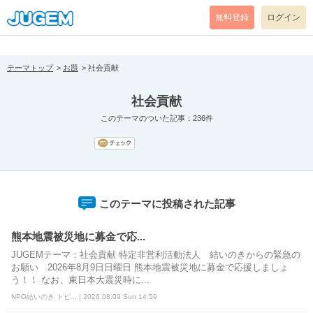
[pear_error: message="Success" code=0 mode=return level=notice
prefix="" info=""]
無料登録
ログイン
テーマトップ
お題
社会貢献
社会貢献
このテーマのついた記事：236件
このテーマに投稿された記事
熊本地震被災地に募金で応...
JUGEMテーマ：社会貢献 特定非営利活動法人 結いのきからの緊急の
お願い 2026年8月9日日曜日 熊本地震被災地に募金で応援しましょ
う！！ なお、東日本大震災時に...
NPO結いのき トピ... | 2026.08.09 Sun 14:59