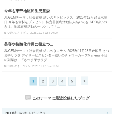
今年も東部地区民生児童委...
JUGEMテーマ：社会貢献 結いのきトピックス 2025年12月24日水曜
日 今年も食材をプレゼント 特定非営利活動法人結いのき NPO結いの
きは、地域貢献活動の一つとして「...
NPO結いのき トピ... | 2025.12.24 Wed 20:00
美容や抗酸化作用に役立つ...
JUGEMテーマ：社会貢献 結いのきコラム 2025年11月28日金曜日 さつ
ま芋サラダ デイサービスセンター結いのき＋ワーカーズMan-ma 今日
の副菜は、「さつま芋サラダ...
NPO結いのき コラム | 2025.12.07 Sun 13:59
>
1
2
3
4
5
このテーマに最近投稿したブログ
NPO結いのき トピックス