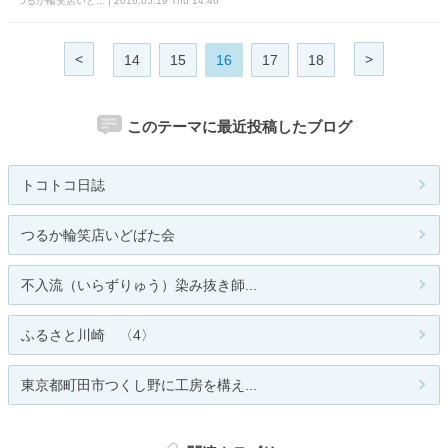
つるか輪笑店いど... | 2016.05.19 Thu 14:46
<
>
14
15
16
17
18
このテーマに最近投稿したブログ
トコトコ日誌
つるか輪笑店いどばた会
不入流（いらずりゅう）染み抜き師...
ふるさと川崎 〈4〉
東京都町田市つくし野に工房を構え...