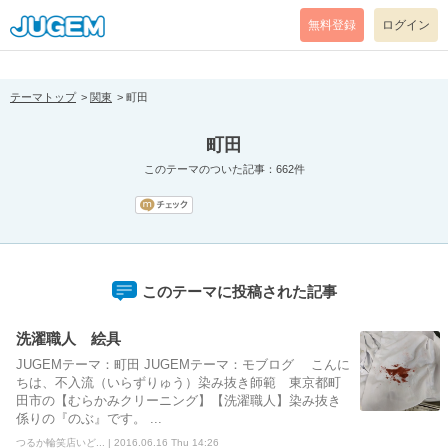
[pear_error: message="Success" code=0 mode=return level=notice
prefix="" info=""]
無料登録
ログイン
テーマトップ
関東
町田
町田
このテーマのついた記事：662件
このテーマに投稿された記事
洗濯職人 絵具
JUGEMテーマ：町田 JUGEMテーマ：モブログ こんに
ちは、不入流（いらずりゅう）染み抜き師範 東京都町
田市の【むらかみクリーニング】【洗濯職人】染み抜き
係りの『のぶ』です。 ...
つるか輪笑店いど... | 2016.06.16 Thu 14:26