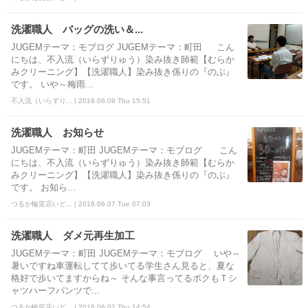
洗濯職人 バッグの洗い＆...
JUGEMテーマ：モブログ JUGEMテーマ：町田 こん
にちは、不入流（いらずりゅう）染み抜き師範【むらか
みクリーニング】【洗濯職人】染み抜き係りの『のぶ』
です。 いや～梅雨...
不入流（いらずり... | 2016.06.09 Thu 15:51
洗濯職人 お知らせ
JUGEMテーマ：町田 JUGEMテーマ：モブログ こん
にちは、不入流（いらずりゅう）染み抜き師範【むらか
みクリーニング】【洗濯職人】染み抜き係りの『のぶ』
です。 お知ら...
つるか輪笑店いど... | 2016.06.07 Tue 07:03
洗濯職人 ダメ元再生加工
JUGEMテーマ：町田 JUGEMテーマ：モブログ いや～
暑いですね車運転してて歩いてる学生さん見ると、夏な
格好で歩いてますからね～ そんな事言ってるボクもＴシ
ャツハーフパンツで...
つるか輪笑店いど... | 2016.06.02 Thu 14:54