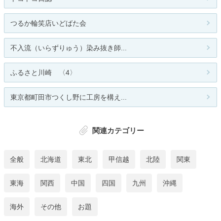
つるか輪笑店いどばた会
不入流（いらずりゅう）染み抜き師...
ふるさと川崎 〈4〉
東京都町田市つくし野に工房を構え...
関連カテゴリー
全般
北海道
東北
甲信越
北陸
関東
東海
関西
中国
四国
九州
沖縄
海外
その他
お題