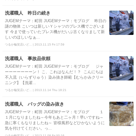
洗濯職人 昨日の続き
JUGEMテーマ：町田 JUGEMテーマ：モブログ 昨日の
謎の物体 こいつは新しいＹシャツのプレス機でございま
す 今まで使っていたプレス機がだいぶ古くなりまして新
しいのほしいなぁ...
つるか輪笑店いど... | 2013.11.15 Fri 17:59
洗濯職人 事故品依頼
JUGEMテーマ：町田 JUGEMテーマ：モブログ ジャ
ーーーーーーーン！ こ、これはなんだ！？ こんにちは
不入流（いらずりゅう）染み抜き師範【むらかみクリー
ニング】【洗濯...
つるか輪笑店いど... | 2013.11.14 Thu 18:21
洗濯職人 バッグの染み抜き
JUGEMテーマ：町田 JUGEMテーマ：モブログ １
１月になりましたね～今年もあと二ヶ月！早いですね～
急に寒くもなりましたね～ 皆様風邪などひかないように
気を付けてください。っ...
つるか輪笑店いど... | 2013.11.08 Fri 00:16