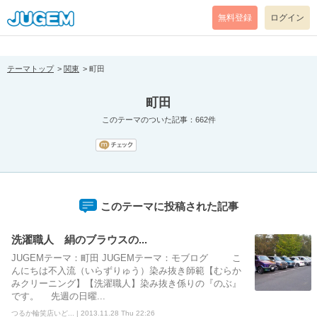
[pear_error: message="Success" code=0 mode=return level=notice
prefix="" info=""]
無料登録
ログイン
テーマトップ
関東
町田
町田
このテーマのついた記事：662件
このテーマに投稿された記事
洗濯職人 絹のブラウスの...
JUGEMテーマ：町田 JUGEMテーマ：モブログ こ
んにちは不入流（いらずりゅう）染み抜き師範【むらか
みクリーニング】【洗濯職人】染み抜き係りの『のぶ』
です。 先週の日曜...
つるか輪笑店いど... | 2013.11.28 Thu 22:26