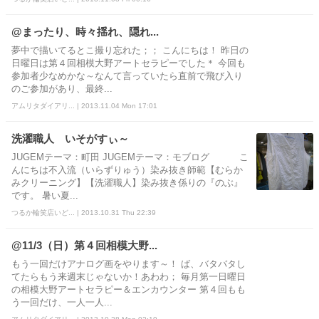
@まったり、時々揺れ、隠れ...
夢中で描いてるとこ撮り忘れた；； こんにちは！ 昨日の
日曜日は第４回相模大野アートセラピーでした＊ 今回も
参加者少なめかな～なんて言っていたら直前で飛び入り
のご参加があり、最終...
アムリタダイアリ... | 2013.11.04 Mon 17:01
洗濯職人 いそがすぃ～
JUGEMテーマ：町田 JUGEMテーマ：モブログ こ
んにちは不入流（いらずりゅう）染み抜き師範【むらか
みクリーニング】【洗濯職人】染み抜き係りの『のぶ』
です。 暑い夏...
つるか輪笑店いど... | 2013.10.31 Thu 22:39
@11/3（日）第４回相模大野...
もう一回だけアナログ画をやります～！ ば、バタバタし
てたらもう来週末じゃないか！あわわ； 毎月第一日曜日
の相模大野アートセラピー＆エンカウンター 第４回もも
う一回だけ、一人一人...