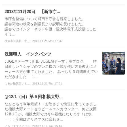
2013年11月20日 【新市庁...
市庁舎整備について町田市庁舎を視察しました。
議会関連の状況を副議長より説明を受けました。
議会ではインターネット中継 議決時電子式投票にした
そう...
横浜市会議員 中... | 2013.11.25 Mon 15:37
洗濯職人 インクパンツ
JUGEMテーマ：町田 JUGEMテーマ：モブログ 昨
日新しいＹシャツのプレス機の正式な使い方を教えにメ
ーカーの方が来てくれました。 みっちり３時間教えてい
ただきました こ...
つるか輪笑店いど... | 2013.11.21 Thu 17:51
@12/1（日）第５回相模大野...
なんともう今年最後！！お陰さまで軌道に乗ってきまし
た相模大野アートセラピー＆エンカウンター、何と次回
12月1日が、相模大野では今年最後になります！はや
ー；；今回はクリスマスに合わせ...
アムリタダイアリ... | 2013.11.19 Tue 15:46