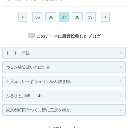
アムリタダイアリ... | 2013.10.28 Mon 02:19
<
>
35
36
37
38
39
このテーマに最近投稿したブログ
トコトコ日誌
つるか輪笑店いどばた会
不入流（いらずりゅう）染み抜き師...
ふるさと川崎 〈4〉
東京都町田市つくし野に工房を構え...