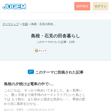
[pear_error: message="Success" code=0 mode=return level=notice
prefix="" info=""]
無料登録
ログイン
テーマトップ
中国
島根・石見の田舎...
島根・石見の田舎暮らし
このテーマのついた記事：11件
このテーマに投稿された記事
島根の夕焼けは電車の中で♪...
こんにちは。 すっかり秋めいてきました。あ～肌寒い
っ。 数ヶ月前まで南半球のオーストラリアにいた私とし
ては もう秋か、また秋かと残念な気持ち･･･。 季節の変
わり目に風邪をひかな...
あなたの「幸運引... | 2008.09.28 Sun 12:07