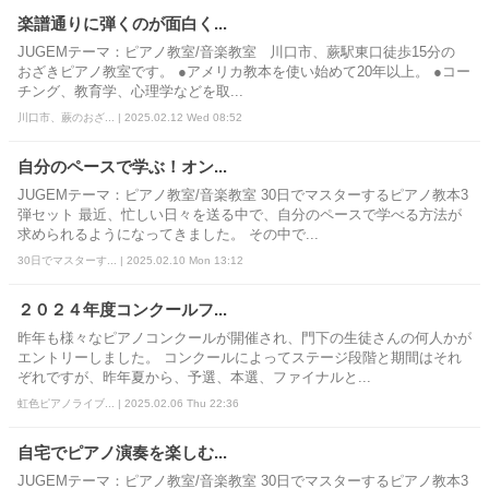
楽譜通りに弾くのが面白く...
JUGEMテーマ：ピアノ教室/音楽教室 川口市、蕨駅東口徒歩15分の
おざきピアノ教室です。 ●アメリカ教本を使い始めて20年以上。 ●コー
チング、教育学、心理学などを取...
川口市、蕨のおざ... | 2025.02.12 Wed 08:52
自分のペースで学ぶ！オン...
JUGEMテーマ：ピアノ教室/音楽教室 30日でマスターするピアノ教本3
弾セット 最近、忙しい日々を送る中で、自分のペースで学べる方法が
求められるようになってきました。 その中で...
30日でマスターす... | 2025.02.10 Mon 13:12
２０２４年度コンクールフ...
昨年も様々なピアノコンクールが開催され、門下の生徒さんの何人かが
エントリーしました。 コンクールによってステージ段階と期間はそれ
ぞれですが、昨年夏から、予選、本選、ファイナルと...
虹色ピアノライブ... | 2025.02.06 Thu 22:36
自宅でピアノ演奏を楽しむ...
JUGEMテーマ：ピアノ教室/音楽教室 30日でマスターするピアノ教本3