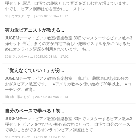
弾セット 最近、自宅での趣味として音楽を楽しむ方が増えています。
中でも、ピアノ演奏は心を豊かにし、ストレ...
30日でマスターす... | 2025.02.06 Thu 15:17
実力派ピアニストが教える...
JUGEMテーマ：ピアノ教室/音楽教室 30日でマスターするピアノ教本3
弾セット 最近、多くの方が自宅で新しい趣味やスキルを身につけるた
めにオンライン講座を利用されています。 特...
30日でマスターす... | 2025.02.03 Mon 17:02
「覚えなくていい！」が分...
JUGEMテーマ：ピアノ教室/音楽教室 川口市、蕨駅東口徒歩15分の
おざきピアノ教室です。 ●アメリカ教本を使い始めて20年以上。 ●コ
ーチング、教育...
川口市、蕨のおざ... | 2025.02.03 Mon 08:13
自分のペースで学べる！初...
JUGEMテーマ：ピアノ教室/音楽教室 30日でマスターするピアノ教本3
弾セット ピアノを学びたい初心者の方にとって、自宅で自分のペース
で学ぶことができるオンラインピアノ講座はとて...
30日でマスターす... | 2025.01.31 Fri 11:50