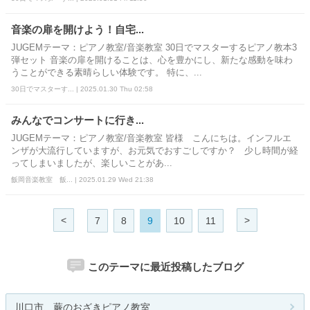
音楽の扉を開けよう！自宅...
JUGEMテーマ：ピアノ教室/音楽教室 30日でマスターするピアノ教本3
弾セット 音楽の扉を開けることは、心を豊かにし、新たな感動を味わ
うことができる素晴らしい体験です。 特に、...
30日でマスターす... | 2025.01.30 Thu 02:58
みんなでコンサートに行き...
JUGEMテーマ：ピアノ教室/音楽教室 皆様 こんにちは。インフルエ
ンザが大流行していますが、お元気でおすごしですか？ 少し時間が経
ってしまいましたが、楽しいことがあ...
飯岡音楽教室 飯... | 2025.01.29 Wed 21:38
<
>
7
8
9
10
11
このテーマに最近投稿したブログ
川口市、蕨のおざきピアノ教室