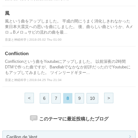
風
風という曲をアップしました。 平成の間にうまく消化しきれなかった
東日本大震災への思いを曲にしました。 後、曲らしい曲というか、Aメ
ロ→Bメロ→サビの流れの曲を最...
音楽と神経科学 | 2019.05.02 Thu 01:00
Confliction
Conflictionという曲をYoutubeにアップしました。 以前深夜の2時間
DTMで作った曲ですが、Bandlabでなかなか好評だったのでYoutubeに
もアップしてみました。 ツインリードギター...
音楽と神経科学 | 2019.04.25 Thu 21:34
<
>
6
7
8
9
10
このテーマに最近投稿したブログ
Carillon de Vent