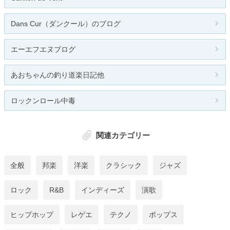
Dans Cur（ダンクール）のブログ
エーエフエヌブログ
あおちゃんの釣り道楽日記他
ロックンロール中毒
関連カテゴリー
全般
邦楽
洋楽
クラシック
ジャズ
ロック
R&B
インディーズ
演歌
ヒップホップ
レゲエ
テクノ
ポップス