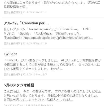
クな楽曲になっております（最早ジャンルがわからん…）。 DNAの二
重螺旋構造と恒...
音楽と神経科学 | 2019.05.30 Thu 21:15
アルバム「Transition peri...
新しいアルバム「Transition period」が「iTunesStore」「LINE
MUSIC」「Spotify」「AppleMusic」で配信されました。
iTunesStore：https://music.apple.com/jp/album/transition-perio...
音楽と神経科学 | 2019.05.23 Thu 21:34
Twilight
「Twilight」という曲をアップしました。 AIという新しい知的生命体が
今後活躍することで人類が迎える種としての黄昏と、 日々の暮らしに
おける黄昏をイメージしました。 他の方...
音楽と神経科学 | 2019.05.19 Sun 14:00
5月のスタジオ練習
こんにちは。 ギターの村さんです。 ブログを書くのは久しぶりだなぁ
と思いながら書いております。 昨日は令和最初の練習となりました。
前回は欠席してしまったので、私個人としては2...
Dans Cur（ダンク... | 2019.05.13 Mon 14:45