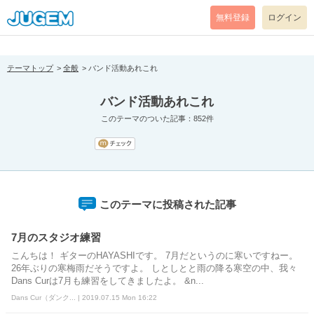
[pear_error: message="Success" code=0 mode=return level=notice
prefix="" info=""]
無料登録
ログイン
テーマトップ
全般
バンド活動あれこれ
バンド活動あれこれ
このテーマのついた記事：852件
このテーマに投稿された記事
7月のスタジオ練習
こんちは！ ギターのHAYASHIです。 7月だというのに寒いですねー。
26年ぶりの寒梅雨だそうですよ。 しとしとと雨の降る寒空の中、我々
Dans Curは7月も練習をしてきましたよ。 &n...
Dans Cur（ダンク... | 2019.07.15 Mon 16:22