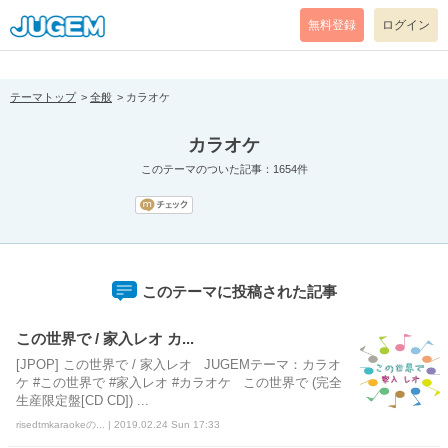
[pear_error: message="Success" code=0 mode=return level=notice
prefix="" info=""]
無料登録
ログイン
テーマトップ
全般
カラオケ
カラオケ
このテーマのついた記事：1654件
このテーマに投稿された記事
この世界で / 家入レオ カ...
[JPOP] この世界で / 家入レオ JUGEMテーマ：カラオ
ケ #この世界で #家入レオ #カラオケ この世界で (完全
生産限定盤[CD CD]) ...
risedtmkaraokeの... | 2019.02.24 Sun 17:33