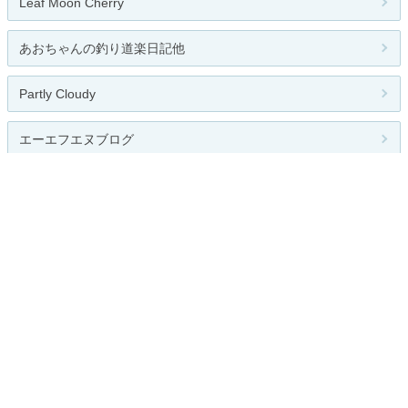
Leaf Moon Cherry
あおちゃんの釣り道楽日記他
Partly Cloudy
エーエフエヌブログ
くじらいだー@の [わがまま勝手な...
関連カテゴリー
全般
邦楽
洋楽
クラシック
ジャズ
ロック
R&B
インディーズ
演歌
ヒップホップ
レゲエ
テクノ
ポップス