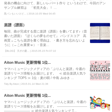
発表の機会に向けて、新しいレパート作り というわけで、今回のアン
サンブル練習は 「初見大会」！ ...
黒パンもいいけど... | 2016.10.05 Wed 04:45
楽譜（譜面）
毎回、曲が完成する度に楽譜（譜面）を書いてます♪（昔
書いた譜面）『ぼくらの夢をのせて』 バンドスコア 高
画質→こちら楽譜を書く理由は、・書き方を忘れないよ
うに（←これ重要ｗ）・音楽...
【BLOG】 天才の憂... | 2015.05.15 Fri 07:10
Aiton Music 更新情報 1位...
ヤマハミュージックメディアの「ぷりんと楽譜」今週の
楽譜リリース情報をお届けします。 ≪ 総合楽譜人気ラ
ンキング TOP5 ≫ 1位：麦の唄 / 中島 みゆき ...
Tidy By Aiton | 2015.01.14 Wed 21:36
Aiton Music 更新情報 1位...
ヤマハミュージックメディアの 「ぷりんと楽譜」今週の
楽譜リリース情報をお届けします。 ------------------------------
-------------------------- ≪ 総合楽譜人気ランキング T...