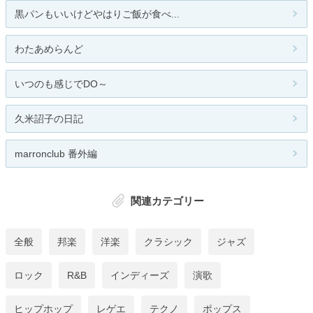
黒パンもいいけどやはりご飯が食べ...
わたあめらんど
いつのも感じでDO～
久米詔子の日記
marronclub 番外編
関連カテゴリー
全般
邦楽
洋楽
クラシック
ジャズ
ロック
R&B
インディーズ
演歌
ヒップホップ
レゲエ
テクノ
ポップス