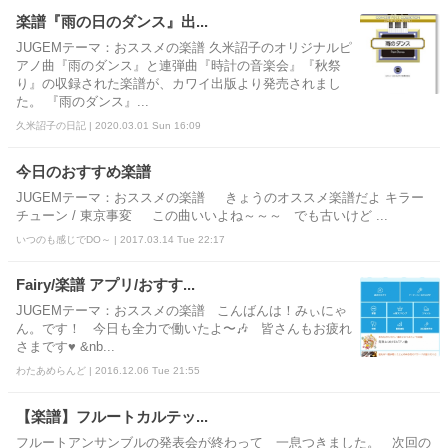
楽譜『雨の日のダンス』出...
JUGEMテーマ：おススメの楽譜 久米詔子のオリジナルピ
アノ曲『雨のダンス』と連弾曲『時計の音楽会』『秋祭
り』の収録された楽譜が、カワイ出版より発売されまし
た。 『雨のダンス』...
久米詔子の日記 | 2020.03.01 Sun 16:09
今日のおすすめ楽譜
JUGEMテーマ：おススメの楽譜 きょうのオススメ楽譜だよ キラー
チューン / 東京事変 この曲いいよね～～～ でも古いけど ...
いつのも感じでDO～ | 2017.03.14 Tue 22:17
Fairy/楽譜 アプリ/おすす...
JUGEMテーマ：おススメの楽譜 こんばんは！みぃにゃ
ん。です！ 今日も全力で働いたよ〜🎶 皆さんもお疲れ
さまです♥ &nb...
わたあめらんど | 2016.12.06 Tue 21:55
【楽譜】フルートカルテッ...
フルートアンサンブルの発表会が終わって 一息つきました。 次回の