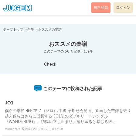
[pear_error: message="Success" code=0 mode=return level=notice
prefix="" info=""]
無料登録
ログイン
テーマトップ
全般
おススメの楽譜
おススメの楽譜
このテーマのついた記事：159件
Check
このテーマに投稿された記事
JO1
僕らの季節 ◆ピアノ（ソロ）/中級 予期せぬ局面、直面した苦難を乗り
越え僕らはさらに成長する JO1初のダブルリードシングル
『WANDERING』。彷徨い立ち止まり、振り返ると感じる懐...
marronclub 番外編 | 2022.01.28 Fri 17:10