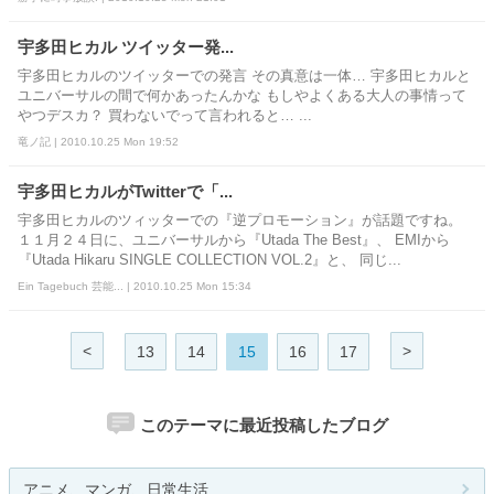
宇多田ヒカル ツイッター発...
宇多田ヒカルのツイッターでの発言 その真意は一体… 宇多田ヒカルと
ユニバーサルの間で何かあったんかな もしやよくある大人の事情って
やつデスカ？ 買わないでって言われると… ...
竜ノ記 | 2010.10.25 Mon 19:52
宇多田ヒカルがTwitterで「...
宇多田ヒカルのツィッターでの『逆プロモーション』が話題ですね。
１１月２４日に、ユニバーサルから『Utada The Best』、 EMIから
『Utada Hikaru SINGLE COLLECTION VOL.2』と、 同じ...
Ein Tagebuch 芸能... | 2010.10.25 Mon 15:34
<
>
13
14
15
16
17
このテーマに最近投稿したブログ
アニメ、マンガ、日常生活