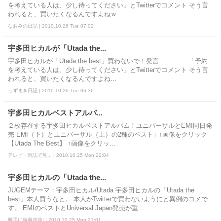
を考えている人は、少し待ってください」とTwitterでコメント そう言
われると、買いたくなるんですよねｗ...
なおみの日記 | 2010.10.26 Tue 07:02
宇多田ヒカルが「Utada the...
宇多田ヒカルが「Utada the best」買わないで！発言 「予約
を考えている人は、少し待ってください」とTwitterでコメント そう言
われると、買いたくなるんですよね...
うずまき日記 | 2010.10.26 Tue 06:36
宇多田ヒカルベストアルバ...
２枚存在する宇多田ヒカルベストアルバム！ユニバーサルとEMI同日発
売 EMI（下）とユニバーサル（上）の2種のベスト↓ ↑画像をクリック
【Utada The Best】 ↑画像をクリッ...
テレビ・雑誌で見... | 2010.10.25 Mon 22:04
宇多田ヒカルの「Utada the...
JUGEMテーマ：宇多田ヒカル/Utada 宇多田ヒカルの「Utada the
best」本人買うなと。 本人がTwitterで買わないようにと異例のコメで
す。 EMIのベストとUniversal Japan発売が重...
勝手に時事放談! | 2010.10.25 Mon 21:01