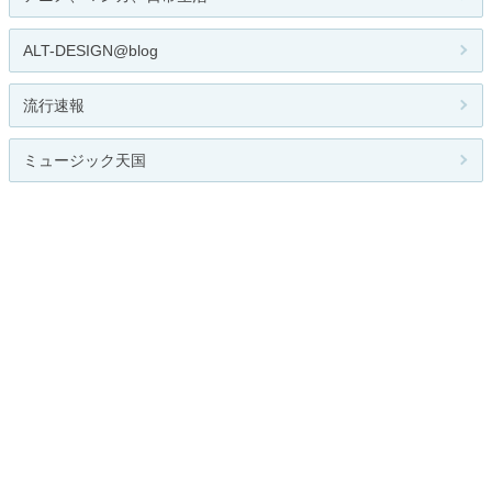
ALT-DESIGN@blog
流行速報
ミュージック天国
「α」 と散歩
関連カテゴリー
全般
邦楽
洋楽
クラシック
ジャズ
ロック
R&B
インディーズ
演歌
ヒップホップ
レゲエ
テクノ
ポップス