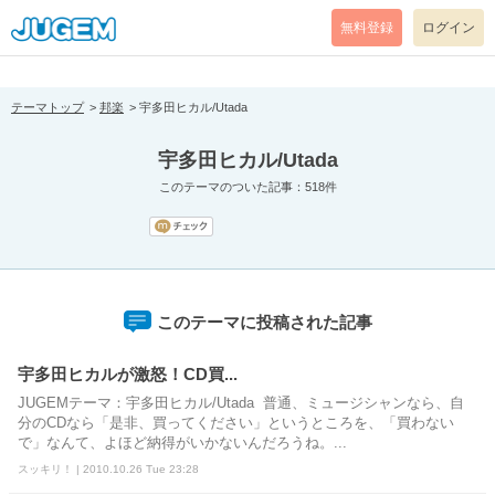
[pear_error: message="Success" code=0 mode=return level=notice
prefix="" info=""]
無料登録
ログイン
テーマトップ
邦楽
宇多田ヒカル/Utada
宇多田ヒカル/Utada
このテーマのついた記事：518件
このテーマに投稿された記事
宇多田ヒカルが激怒！CD買...
JUGEMテーマ：宇多田ヒカル/Utada 普通、ミュージシャンなら、自
分のCDなら「是非、買ってください」というところを、「買わない
で」なんて、よほど納得がいかないんだろうね。...
スッキリ！ | 2010.10.26 Tue 23:28