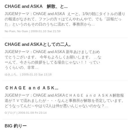
CHAGE and ASKA 解散、と...
JUGEMテーマ：CHAGE and ASKA えーと。1/9の朝にタイトルの通り
の報道がなされて、ファンの方々はてんやわんやで。でも「誤報だっ
た」というのもその日のうちに流れて。事務所から...
No Pain, No Gain | 2009.01.10 Sat 21:59
CHAGE and ASKAとしての二人。
JUGEMテーマ：CHAGE and ASKA 新年あけましておめ
でとうございます。 今年もよろしくお願いします。 …な
ーんて、今さらの挨拶をしてる場合じゃない！！ ってい
うくらいの、非常...
ゆきぶろ。 | 2009.01.10 Sat 13:18
ＣＨＡＧＥ ａｎｄ ＡＳＫ...
JUGEMテーマ：CHAGE and ASKAＣＨＡＧＥ ａｎｄ ＡＳＫＡ解散報
道がＴＶで流れましたが・・・なんと事務所が解散を否定しています。
どうなってんだ～やはり2人は仲が悪いんじゃないのかな？...
Gブログ | 2009.01.09 Fri 23:14
BIG 釣りー