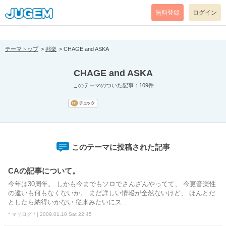
[pear_error: message="Success" code=0 mode=return level=notice
prefix="" info=""]
無料登録
ログイン
テーマトップ
邦楽
CHAGE and ASKA
CHAGE and ASKA
このテーマのついた記事：109件
このテーマに投稿された記事
CAの記事について。
今年は30周年。 しかも今までもソロでさんざんやってて、 今更音楽性
の違いも何もなくないか。 まだ詳しい情報が全然ないけど、 ほんとだ
としたら納得いかない 従来みたいにス...
* マリログ * | 2009.01.10 Sat 22:45