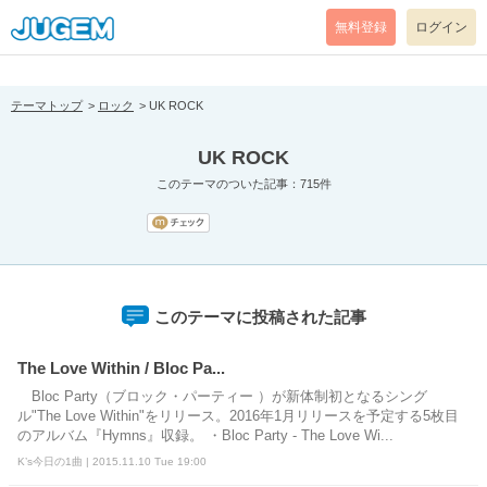
[pear_error: message="Success" code=0 mode=return level=notice
prefix="" info=""]
無料登録
ログイン
テーマトップ
ロック
UK ROCK
UK ROCK
このテーマのついた記事：715件
このテーマに投稿された記事
The Love Within / Bloc Pa...
Bloc Party（ブロック・パーティー ）が新体制初となるシング
ル"The Love Within"をリリース。2016年1月リリースを予定する5枚目
のアルバム『Hymns』収録。 ・Bloc Party - The Love Wi...
K’s今日の1曲 | 2015.11.10 Tue 19:00