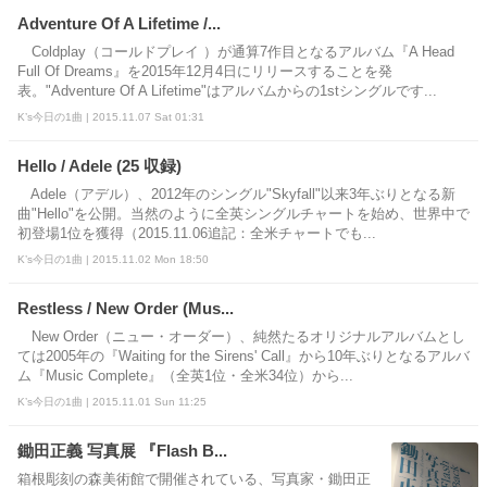
Adventure Of A Lifetime /...
Coldplay（コールドプレイ ）が通算7作目となるアルバム『A Head
Full Of Dreams』を2015年12月4日にリリースすることを発
表。"Adventure Of A Lifetime"はアルバムからの1stシングルです...
K’s今日の1曲 | 2015.11.07 Sat 01:31
Hello / Adele (25 収録)
Adele（アデル）、2012年のシングル"Skyfall"以来3年ぶりとなる新
曲"Hello"を公開。当然のように全英シングルチャートを始め、世界中で
初登場1位を獲得（2015.11.06追記：全米チャートでも...
K’s今日の1曲 | 2015.11.02 Mon 18:50
Restless / New Order (Mus...
New Order（ニュー・オーダー）、純然たるオリジナルアルバムとし
ては2005年の『Waiting for the Sirens' Call』から10年ぶりとなるアルバ
ム『Music Complete』（全英1位・全米34位）から...
K’s今日の1曲 | 2015.11.01 Sun 11:25
鋤田正義 写真展 『Flash B...
箱根彫刻の森美術館で開催されている、写真家・鋤田正