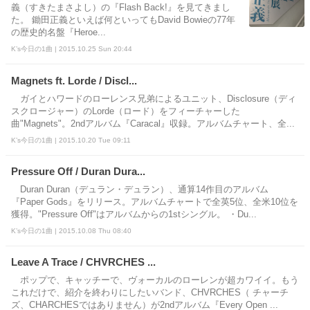
義（すきたまさよし）の『Flash Back!』を見てきまし
た。 鋤田正義といえば何といってもDavid Bowieの77年
の歴史的名盤『Heroe...
K’s今日の1曲 | 2015.10.25 Sun 20:44
Magnets ft. Lorde / Discl...
ガイとハワードのローレンス兄弟によるユニット、Disclosure（ディ
スクロージャー）のLorde（ロード）をフィーチャーした
曲"Magnets"。2ndアルバム『Caracal』収録。アルバムチャート、全...
K’s今日の1曲 | 2015.10.20 Tue 09:11
Pressure Off / Duran Dura...
Duran Duran（デュラン・デュラン）、通算14作目のアルバム
『Paper Gods』をリリース。アルバムチャートで全英5位、全米10位を
獲得。"Pressure Off"はアルバムからの1stシングル。 ・Du...
K’s今日の1曲 | 2015.10.08 Thu 08:40
Leave A Trace / CHVRCHES ...
ポップで、キャッチーで、ヴォーカルのローレンが超カワイイ。もう
これだけで、紹介を終わりにしたいバンド、CHVRCHES（ チャーチ
ズ、CHARCHESではありません）が2ndアルバム『Every Open ...