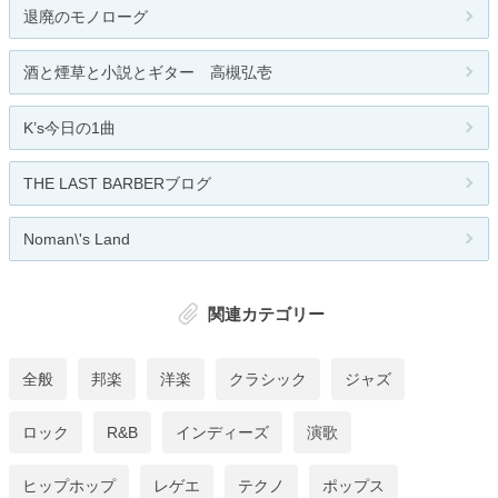
退廃のモノローグ
酒と煙草と小説とギター 高槻弘壱
K’s今日の1曲
THE LAST BARBERブログ
Noman\'s Land
関連カテゴリー
全般
邦楽
洋楽
クラシック
ジャズ
ロック
R&B
インディーズ
演歌
ヒップホップ
レゲエ
テクノ
ポップス