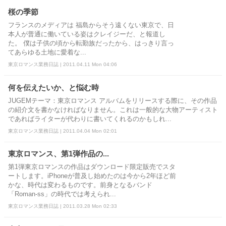
桜の季節
フランスのメディアは 福島からそう遠くない東京で、日
本人が普通に働いている姿はクレイジーだ、と報道し
た。 僕は子供の頃から転勤族だったから、はっきり言っ
てあらゆる土地に愛着な...
東京ロマンス業務日誌 | 2011.04.11 Mon 04:06
何を伝えたいか、と悩む時
JUGEMテーマ：東京ロマンス アルバムをリリースする際に、その作品
の紹介文を書かなければなりません。これは一般的な大物アーティスト
であればライターが代わりに書いてくれるのかもしれ...
東京ロマンス業務日誌 | 2011.04.04 Mon 02:01
東京ロマンス、第1弾作品の...
第1弾東京ロマンスの作品はダウンロード限定販売でスタ
ートします。iPhoneが普及し始めたのは今から2年ほど前
かな、時代は変わるものです。前身となるバンド
「Roman-ss」の時代では考えられ...
東京ロマンス業務日誌 | 2011.03.28 Mon 02:33