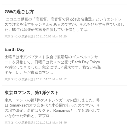
GWの過ごし方
ニコニコ動画の「高画質、高音質で見る洋楽名曲選」というエンドレ
スで洋楽を流すチャンネルがあるのですが、それをひたすら見ていまし
た。80年代音楽研究家を自負している僕としては...
東京ロマンス業務日誌 | 2011.05.09 Mon 02:20
Earth Day
土曜日は東京バプテスト教会で復活祭のゴスペルコンサ
ートを見物して、日曜日は代々木公園でEarth Day Tokyo
を満喫してきました。完全に"丸い"週末です、我ながら恥
ずかしい。ただ東京ロマン...
東京ロマンス業務日誌 | 2011.04.25 Mon 03:12
東京ロマンス、第1弾ゲスト
東京ロマンスの第1弾ゲストシンガーが内定しました。昨
日Roman-ssのオフ会を代々木公園で行ったのですが、そ
の場で決定。名前はサクヤ。Roman-ssとして音源化して
いなかった数曲と、東京ロ...
東京ロマンス業務日誌 | 2011.04.18 Mon 03:46