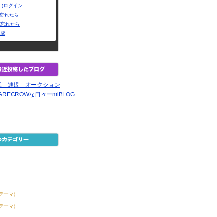
L)ログイン
Dを忘れたら
を忘れたら
作成
真 通販 オークション
RECROWな日々ーmlBLOG
1テーマ)
8テーマ)