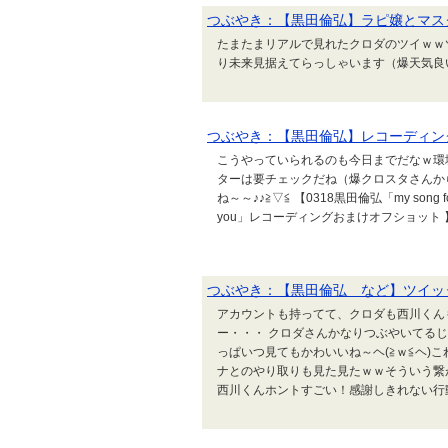
つぶやき：【黒田倫弘】ラピ嬢とマスク
たまたまリアルで見れたクロダのツイｗｗツ
り未来見据えてらっしゃいます（爆天気良い
つぶやき：【黒田倫弘】レコーディン
こうやっていられるのも今日までだなｗ環
ターは要チェックだね（爆クロスタさんか
ね～～♪♪≧▽≦ 【0318黒田倫弘「my song 
you」レコーディングおまけオフショット 
つぶやき：【黒田倫弘 など】ツイッ
アカウントも持ってて、クロダも西川くん
ー・・・ クロダさんかなりつぶやいてる
っぱいつ見てもかわいいね～ヘ(≧ｗ≦ヘ)
ナとのやり取りも見た見たｗｗそういう繋
西川くんホントすごい！感謝しきれない行動