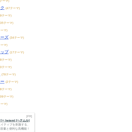
1テーマ)
ック
(47テーマ)
19テーマ)
235テーマ)
テーマ)
ィーズ
(34テーマ)
テーマ)
ホップ
(17テーマ)
18テーマ)
20テーマ)
ス
(78テーマ)
リー
(2テーマ)
18テーマ)
109テーマ)
テーマ)
[PR]
 heteml [ヘテムル]
エイティブを刺激する、
Bの大容量と便利な高機能！