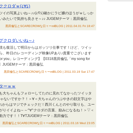
クロダｗ(≧∀≦)
イの写真よいね～♪♪(≧∇≦)確かにラピ嬢のほうがｗしっか
みたいで気持ち良さそ～♪♪ JUGEMテーマ：黒田倫弘
黒田倫弘とSCARECROWな日々ーmlBLOG | 2011.04.01 Fri 18:47
グクロダいいね～♪
境も復活して明日からはガッツリ仕事です！けど、ツイッ
ら、昨日のレコーディング映像UPあり♪貴重でございます
for you」レコーディング】【0318黒田倫弘「my song for
】JUGEMテーマ：黒田倫弘
黒田倫弘とSCARECROWな日々ーmlBLOG | 2011.03.19 Sat 17:47
ターｗｗ
も大ちゃんもフォローしてたのに見れてなかったツイッタ
じゃないですか？！＞∀＜大ちゃんのつぶやきの顔文字はや
これからはマジでチェックだ！西川くんとのやり取りも、ユー
がりイイよね～～^∀^クロダの言葉、励みになるね！＞▽＜
力です！！T∀TJUGEMテーマ：黒田倫弘
黒田倫弘とSCARECROWな日々ーmlBLOG | 2011.03.16 Wed 23:05