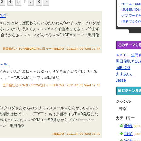
3
4
5
6
7
8
>
»セキュア(SS
»JUGEM I
0^
»パスワード
»無料ブログ
メなのはやっぱ変わらないみたいねん^ω^そっか！クロダが
ヘ)マジでパリ行きてぇ～～＞∀＜イイ曲待ってるよ～^^まず
♪間に合うかなぁ～～＞_＜がんばろｗｗJUGEMテーマ：黒田倫
黒田倫弘とSCARECROWな日々ーmlBLOG | 2011.04.06 Wed 17:47
ＡＫＢ 生写
黒田倫弘とSCA
～ｗ
mlBLOG
てみたいんだよね～～♪♪ゆっくりできみたいで何より^^来
えすあい。
。。^～^JUGEMテーマ：黒田倫弘
Jesse
黒田倫弘とSCARECROWな日々ーmlBLOG | 2011.04.06 Wed 17:46
ジャンル
_)>クロダさんからのクリスマスメールｗなんかいい≧ｗ≦ク
音楽
大掃除せねば・・・(￣∀￣； もう京都ライブDVD発送にな
カテゴリー
ちらついてた～～^0^MステSP見ながらプチパーティー
全般
EMテーマ：黒田倫弘
(28
邦楽
mlBLOG | 2011.04.06 Wed 17:45
(34