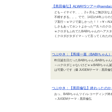
【黒田倫弘】ALWAYSツアー@sendai
ども～イヤイヤ、、、2ヶ月もご無沙汰な上
不精すぎる。。。でで、14日の4年ぶりの
ブ直行～ｗマジで楽しかった！！＞∀＜AL
しさもあってホントよかった^^久々のクロ
ｗクロダもふれてたBABIちゃんのヘア
くクロダがタダイマ～って言ってくれたのに会
つぶやき：【馬場一嘉（BABIちゃん）
昨日誕生日だったBABIちゃん♪BABIちゃ
～♪♪クロダじゃないけどｗｗBABIちゃ
は可愛いです（爆 JUGEMテーマ：黒田倫
つぶやき：【黒田倫弘】終わったのか
おっ、BABIちゃんツイ♪レコーディング終
＜JUGEMテーマ：黒田倫弘