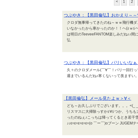
<
1
2
つぶやき：【黒田倫弘】おかえり～～^
クロダ無事帰ってきたのね～ｗｗ飛行機ダ
いなかったから寒かったのか！！ヘ(≧ｗ≦
は明日のTeeveeFANTOM楽しみだね♪
弘
つぶやき：【黒田倫弘】パリいいなぁ
久々のクロダメール(￣∀￣！パリ一回行っ
週までいるんだね♪寒くないって羨ますい。
【黒田倫弘】メール見たよｗ＞∀＜
ども～お久しぶりでございます。。。<(_ 
リスマスに大掃除っすか≧∀≦つか、うちも
ったのねぇ♪こっちは帰ってくるとき若干雪
♪♪ε=ε=ε=ε=ε=(o ￣ー￣)oブーン JUG