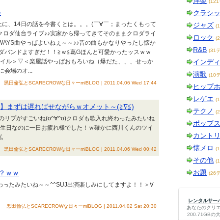
洋楽
(12
♪
クラシ
に、14日の話を今書くとは。。。(￣∀￣；まったくもって
ジャズ
(
クロダ仙台ライブ♪♪実家から帰ってきてそのままクロダライ
ロック
(
WAYS曲やっぱよいねぇ～～♪♪昔の曲もかなりやったし懐か
R&B
(31
ダバンドよすぎだ！！≧ｗ≦葛Gほんと可愛かったッスｗｗ
スタイル＞▽＜楽屋話やっぱおもろいね（爆だた、、、せっか
インデ
場のオ...
演歌
(10
黒田倫弘とSCARECROWな日々ーmlBLOG | 2011.04.06 Wed 17:44
ヒップ
レゲエ
(
】まずは遅ればせながらｗオメット～(≧∇≦)
テクノ
(
んのリプがすごいね(o^∀^o)クロダも歌入れ終わったみたいね
ポップ
ん誕生日なのに一日お疲れ様でした！ｗ確かに西川くんのツイ
カント
弘
懐メロ
(
黒田倫弘とSCARECROWな日々ーmlBLOG | 2011.04.06 Wed 00:42
その他
(
お題
？ｗｗ
(26
わったみたいね～～^^SUJ出演楽しみにしてますよ！！＞∀
レンタルサーバー
黒田倫弘とSCARECROWな日々ーmlBLOG | 2011.04.02 Sat 20:30
あなたのクリ
200.71G