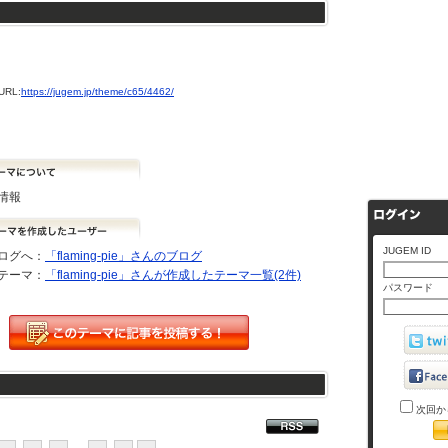
RL:
https://jugem.jp/theme/c65/4462/
情報
JUGEM ID
ログへ：
「flaming-pie」さんのブログ
テーマ：
「flaming-pie」さんが作成したテーマ一覧(2件)
パスワード
次回か