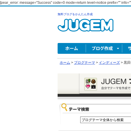
[pear_error: message="Success" code=0 mode=return level=notice prefix="" info=""
無料ブログをかんたん作成
ホーム
>
ブログテーマ
>
インディーズ
>
黒田