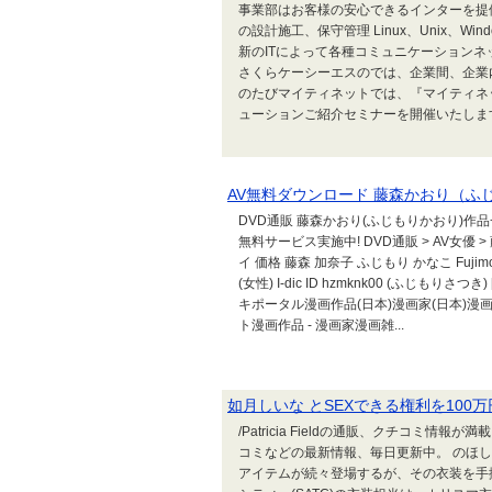
事業部はお客様の安心できるインターを提供
の設計施工、保守管理 Linux、Unix、W
新のITによって各種コミュニケーション
さくらケーシーエスのでは、企業間、企業
のたびマイティネットでは、『マイティネ
ューションご紹介セミナーを開催いたします。
AV無料ダウンロード 藤森かおり（ふ
DVD通販 藤森かおり(ふじもりかおり)作
無料サービス実施中! DVD通販 > AV女優 
イ 価格 藤森 加奈子 ふじもり かなこ Fujim
(女性) I-dic ID hzmknk00 (ふじもり
キポータル漫画作品(日本)漫画家(日本)漫
ト漫画作品 - 漫画家漫画雑...
如月しいな とSEXできる権利を100
/Patricia Fieldの通販、クチコミ
コミなどの最新情報、毎日更新中。 のほし
アイテムが続々登場するが、その衣装を手