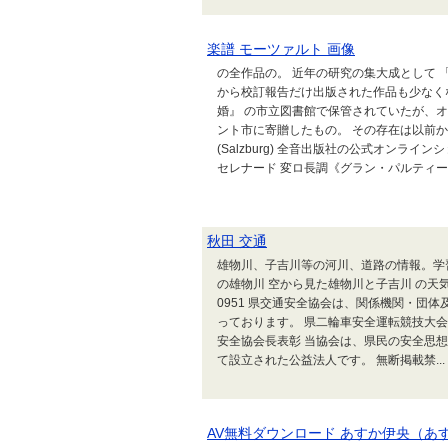
楽譜 モーツァルト 画像
の全作品の。 近年の研究の集大成として
から校訂報告だけ出版された作品も少なく
婚』 の市立図書館で保管されていたが、オース
ント市に寄贈したもの。 その存在は以前
(Salzburg) 全音出版社の公式オンライ
セレナード 変ロ長調《グラン・パルティータ.
秋田 交通
雄物川、子吉川等の河川、道路の情報。学
の雄物川 空から見た雄物川と子吉川 の天気 
0951 県交通安全協会は、関係機関・団
っております。 県二輪車安全運転競技大会
安全協会長表彰 当協会は、県民の安全思
て設立された公益法人です。 無断掲載禁...
AV無料ダウンロード あすか伊央（あ