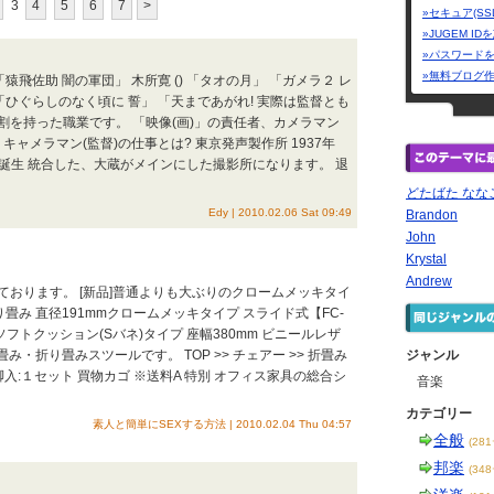
3
4
5
6
7
>
»セキュア(SS
»JUGEM I
»パスワード
»無料ブログ
「猿飛佐助 闇の軍団」 木所寛 () 「タオの月」 「ガメラ２ レ
 「ひぐらしのなく頃に 誓」 「天まであがれ! 実際は監督とも
を持った職業です。 「映像(画)」の責任者、カメラマン
キャメラマン(監督)の仕事とは? 東京発声製作所 1937年
て誕生 統合した、大蔵がメインにした撮影所になります。 退
どたばた なな
Edy | 2010.02.06 Sat 09:49
Brandon
John
Krystal
Andrew
おります。 [新品]普通よりも大ぶりのクロームメッキタイ
 折り畳み 直径191mmクロームメッキタイプ スライド式【FC-
ソフトクッション(Sバネ)タイプ 座幅380mm ビニールレザ
み・折り畳みスツールです。 TOP >> チェアー >> 折畳み
ジャンル
K) 6脚入:１セット 買物カゴ ※送料A 特別 オフィス家具の総合シ
音楽
カテゴリー
素人と簡単にSEXする方法 | 2010.02.04 Thu 04:57
全般
(28
邦楽
(34