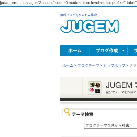
[pear_error: message="Success" code=0 mode=return level=notice prefix="" info=""
無料ブログをかんたん作成
ホーム
>
ブログテーマ
>
ヒップホップ
>
クラ