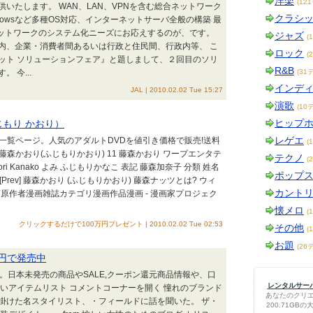
洋楽
(12
いたします。 WAN、LAN、VPNを含む総合ネットワーク
クラシ
indowsなど多種OS対応、インターネットサーバ全般の構築 最
ネットワークのシステム化ニーズにお応えするのが、です。
ジャズ
(
内、企業・消費者間あるいは行政と住民間、行政内等、 こ
ロック
(
ット ソリューションフェア』と題しまして、２回目のソリ
R&B
 今...
(31
インデ
JAL | 2010.02.02 Tue 15:27
演歌
(10
ヒップ
じもり かおり）
レゲエ
品一覧ページ。人気のアダルトDVDを値引き価格で販売!送料
(
> 藤森かおり(ふじもりかおり) 11 藤森かおり ワープエンタテ
テクノ
(
ori Kanako よみ ふじもりかなこ 表記 藤森加奈子 分類 姓名
ポップ
さつき) [Prev] 藤森かおり (ふじもりかおり) 藤森ナッツとは? ウィ
カント
画原作者漫画雑誌カテゴリ漫画作品漫画 - 漫画家プロジェク
懐メロ
(
クリックするだけで100万円プレゼント | 2010.02.02 Tue 02:53
その他
(
お題
(26
万円で発売中
情報が満載。日本未発売の商品やSALE,クーポン還元商品情報や、口
レンタルサーバー
いアイテムリスト コメントコーナーを開く 憧れのブランド
あなたのクリ
掛けた名スタイリスト、・フィールドに話を聞いた。 ザ・
200.71G