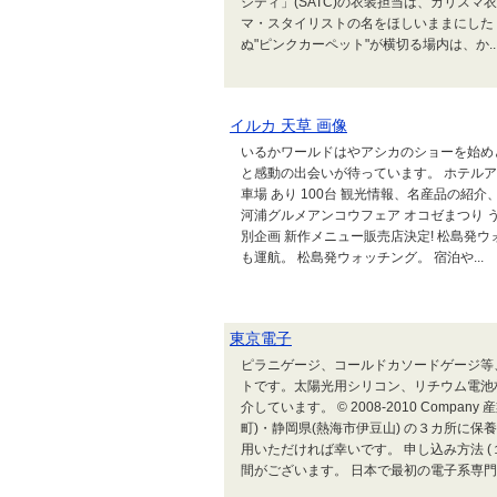
シティ」(SATC)の衣装担当は、カリスマ衣
マ・スタイリストの名をほしいままにした・
ぬ"ピンクカーペット"が横切る場内は、か..
イルカ 天草 画像
いるかワールドはやアシカのショーを始め
と感動の出会いが待っています。 ホテルア
車場 あり 100台 観光情報、名産品の紹
河浦グルメアンコウフェア オコゼまつり 
別企画 新作メニュー販売店決定! 松島発
も運航。 松島発ウォッチング。 宿泊や...
東京電子
ピラニゲージ、コールドカソードゲージ等
トです。太陽光用シリコン、リチウム電池
介しています。 © 2008-2010 Compan
町)・静岡県(熱海市伊豆山) の３カ所に
用いただければ幸いです。 申し込み方法 
間がございます。 日本で最初の電子系専門学.