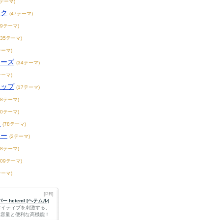
1テーマ)
ック
(47テーマ)
19テーマ)
235テーマ)
テーマ)
ィーズ
(34テーマ)
テーマ)
ホップ
(17テーマ)
18テーマ)
20テーマ)
ス
(78テーマ)
リー
(2テーマ)
18テーマ)
109テーマ)
テーマ)
[PR]
 heteml [ヘテムル]
エイティブを刺激する、
Bの大容量と便利な高機能！