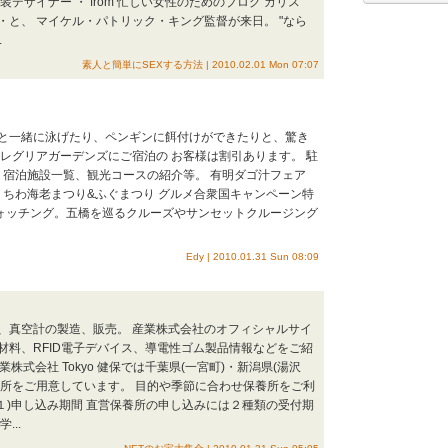
装デザイナー ・ from 忙しい女性のためのブログ カリス
と、 マイケル・パトリック・キング監督が来日。 "なら
.
素人と簡単にSEXする方法 | 2010.02.01 Mon 07:07
と一緒に泳げたり、ペンギンに餌付けができたりと、驚き
レグリアガーデンズにご宿泊の お客様は割引あります。 駐
介、宿泊施設一覧、観光コースの紹介等。 有明ダゴ汁フェア
うちわ海老まつり&ふぐまつり グルメ合衆国キャンペーン特
ウォッチング。五橋を巡るクルーズやサンセットクルージング
Edy | 2010.01.31 Sun 08:09
、真空計の製造、販売。 産業株式会社のオフィシャルサイ
材料、RFID電子デバイス、導電性ゴム製品情報などをご紹
y 産業株式会社 Tokyo 健保では千葉県(一宮町)・新潟県(湯沢
保養所をご用意しています。 目的や季節に合わせ保養所をご利
(１)申し込み期間 直営保養所の申し込みには２種類の受付期
..