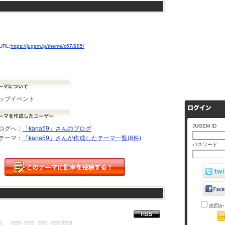
RL:
https://jugem.jp/theme/c67/985/
ップイベント
JUGEM ID
ログへ：
「kana59」さんのブログ
テーマ：
「kana59」さんが作成したテーマ一覧(8件)
パスワード
次回か