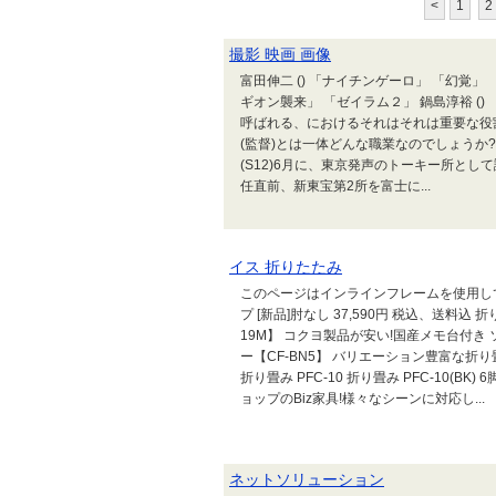
<
1
2
撮影 映画 画像
富田伸二 () 「ナイチンゲーロ」 「幻覚」 
ギオン襲来」 「ゼイラム２」 鍋島淳裕 ()
呼ばれる、におけるそれはそれは重要な役割
(監督)とは一体どんな職業なのでしょうか? 
(S12)6月に、東京発声のトーキー所とし
任直前、新東宝第2所を富士に...
イス 折りたたみ
このページはインラインフレームを使用して
プ [新品]肘なし 37,590円 税込、送料込
19M】 コクヨ製品が安い!国産メモ台付き 
ー【CF-BN5】 バリエーション豊富な折り畳
折り畳み PFC-10 折り畳み PFC-10(B
ョップのBiz家具!様々なシーンに対応し...
ネットソリューション