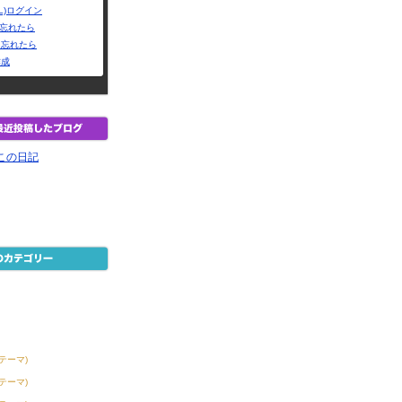
L)ログイン
Dを忘れたら
を忘れたら
作成
この日記
1テーマ)
8テーマ)