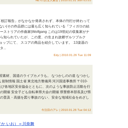
NETのお宝大集合 | 2010.01.31 Sun 05:05
 「校訂報告」がなかなか発表されず、本体の刊行が終わって
ない(その作品群には最も広く知られている『フィガロの結
トリアの作曲家(Wolfgang このは19世紀の収集家がナ
から知られていたが、この度、の生まれ故郷ザルツブルク
ンショップにて、 スコアの商品を紹介しています。 :13楽器の
..
Edy | 2010.01.26 Tue 11:09
習素材、国道のライブカメラも。 なつかしのの道 なつかし
規制情報 国土省 東北地方整備局 河川国道事務所 〒010-
体及び各地区安全協会とともに、次のような事故防止活動を行
の開催 安全子ども自転車県大会の開催 県警察本部長及び県
想の普及・高揚を図り事故のない、安全な地域社会をめざし
今注目のアレ | 2010.01.26 Tue 04:12
すか いお）＝川奈舞