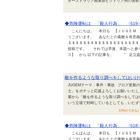
オーストラリア南東部ビクトリア州の警察..
◆危険運転は 「殺人行為」 〈519
こんにちは。 本日も 【ＪＵＧＥＭ 
うございます。 あなたとの素敵＆有意義
＄＄＄＄＄＄＄＄＄＄＄＄＄＄＄＄＄＄＄
投稿です。 それでは早速、本題へと参
ス】 から 以下の記事を。 “ 足立盗難
敵を作るような取り調べをしてはいけ
JUGEMテーマ：事件・事故 ブログ更新
士」をポチッと応援よろしくお願いいたし
輩から「敵を作るような取り調べをしては
いう立場で対峙しているとしても，いたずら
行列のできない法
◆危険運転は 「殺人行為」 〈518
こんばんは。 本日も 【ＪＵＧＥＭ 
うございます。 あなたとの素敵＆有意義