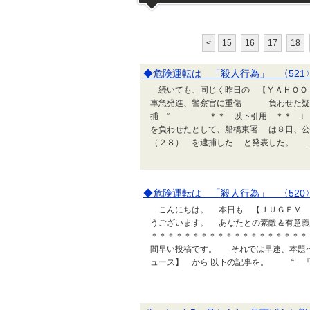
<
15
16
17
18
◆危険運転は 「殺人行為」 〈521
続いても、同じく昨日の 【ＹＡＨＯＯ
車急発進、警察官に重傷 負わせた疑
捕 ” ＊＊ 以下引用 ＊＊ ↓ 
を負わせたとして、船橋東署 は８日、
（２８） を逮捕した と発表した。 ..
◆危険運転は 「殺人行為」 〈520
こんにちは。 本日も 【ＪＵＧＥＭ 
うございます。 あなたとの素敵＆有意義
＊＊＊＊＊＊＊＊＊＊＊＊＊＊＊＊＊＊＊
間早い投稿です。 それでは早速、本題
ュース】 から 以下の記事を。 “ 『..