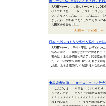
ボーナス1.5ヶ月から1ヶ月下げられ
JUGEMテーマ：今日のキーワード JUG
ほんブログ村 ボーナス1.5ヶ月から
い、みなさんこんにちは、こんばんは、お
ましたね。 痛い目にあわせてでも社長に
大田区会社員会社社...
大道師神 Xディ防災サバイバル対
日本で小説のような事件が発生（台湾
JUGEMテーマ：事件・事故 台湾Yaho
営者が認める：遺体は壁の中に隠されてい
夜失蹤！北海道餐廳老闆認了：屍體藏在牆壁裡
た。20代の女性が大晦日に不可解な失踪
結果、北海道日高町の49歳男性が女性の遺
◆容疑者逮捕 「オーストラリア放火
こんばんは。 本日も 【ＪＵＧＥＭ 
うございます。 あなたとの素敵＆有意義
＃＃＃＃＃＃＃＃＃＃＃＃＃＃＃＃＃＃
以下の記事を。 “ ユダヤ教の車