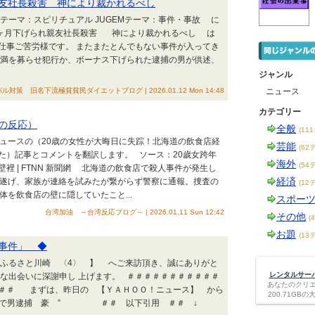
親友社長殺害 神により裁かれるべし
EMテーマ：スピリチュアル JUGEMテーマ：事件・事故 に
1ヶ月下げられ親友社長殺害 神により裁かれるべし は
仕事ご苦労様です。 またまたとんでもない事件が入ってき
不満を募らせ犯行か、ボーナス下げられた逮捕の男が供述、
ジャンル
策 旧名下流極貧貧民ダイエットブログ | 2026.01.12 Mon 14:48
ニュース
カテゴリー
の反応）
全般
(11
oニュースの（20歳の女性が大晦日に失踪！北海道の飲食店経
芸能
(62
た）記事とコメントを翻訳します。 ソース：20歲女跨年
海外
(54
 | FTNN 新聞網 北海道の飲食店で殺人事件が発生し
経済
を遂げ、家族が連絡を試みたが繋がらず警察に通報。捜査の
(12
体を飲食店の壁に隠していたこと...
スポー
台湾加油 ～台湾反応ブログ～ | 2026.01.11 Sun 12:42
その他
(
お題
(13
事件」 ◆
ふるさと川崎 〈4〉 】 へご来訪頂き、誠にありがと
レンタルサーバー
な出会いに深謝申し 上げます。 ＃＃＃＃＃＃＃＃＃＃＃
あなたのクリ
＃＃＃ まずは、昨日の 【ＹＡＨＯＯ！ニュース】 から
200.71G
放火で男逮捕 豪 ” ＃＃ 以下引用 ＃＃ ↓