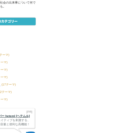
社会の出来事について何で
も。
1テーマ)
テーマ)
テーマ)
テーマ)
ツ
(17テーマ)
42テーマ)
テーマ)
[PR]
 heteml [ヘテムル]
エイティブを刺激する、
Bの大容量と便利な高機能！