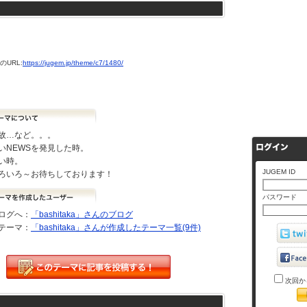
URL:
https://jugem.jp/theme/c7/1480/
故…など。。。
いNEWSを発見した時。
い時。
JUGEM ID
ろいろ～お待ちしております！
パスワード
ログへ：
「bashitaka」さんのブログ
テーマ：
「bashitaka」さんが作成したテーマ一覧(9件)
次回か