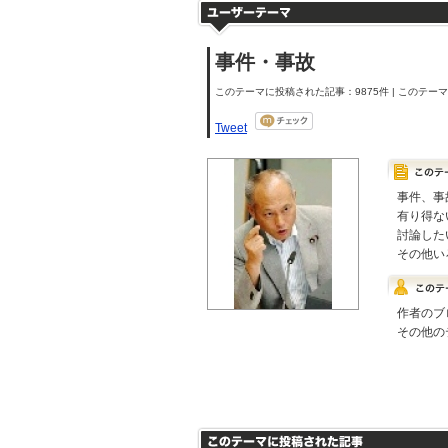
事件・事故
このテーマに投稿された記事：9875件 | このテーマの
Tweet
事件、事
有り得な
討論した
その他い
作者のブ
その他の