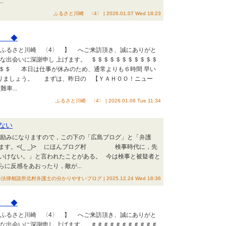
.
ふるさと川崎 〈4〉 | 2026.01.07 Wed 18:23
〉 ◆
ふるさと川崎 〈4〉 】 へご来訪頂き、誠にありがと
な出会いに深謝申し 上げます。 ＄＄＄＄＄＄＄＄＄＄＄
＄＄ 本日は仕事が休みのため、通常よりも６時間 早い
りましょう。 まずは、昨日の 【ＹＡＨＯＯ！ニュー
車...
ふるさと川崎 〈4〉 | 2026.01.06 Tue 11:34
ない
の励みになりますので，この下の「広島ブログ」と「弁護
ます。<(_ _)> にほんブログ村 検事時代に，先
いけない。」と言われたことがある。 今は検事と被疑者と
に反感をあおったり，敵が...
律相談所北村弁護士の分かりやすいブログ | 2025.12.24 Wed 18:36
〉 ◆
ふるさと川崎 〈4〉 】 へご来訪頂き、誠にありがと
な出会いに深謝申し 上げます。 ＃＃＃＃＃＃＃＃＃＃＃