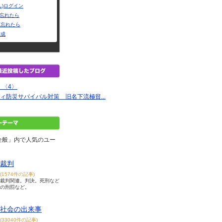
L)ログイン
Dを忘れたら
を忘れたら
作成
 〈4〉
ィ防災サバイバル対策 旧名下流極貧...
全般」内で人気のユー
裁判
(1574件の記事)
裁判関連。判決。死刑など
の刑罰など。
社会の出来事
(33040件の記事)