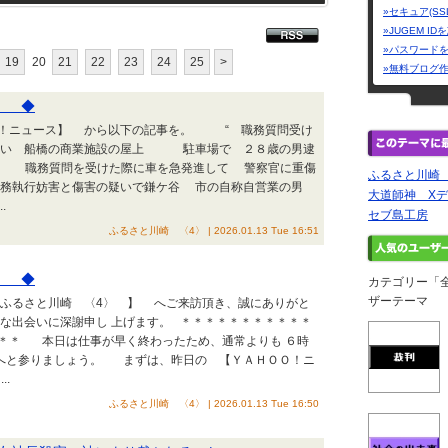
»セキュア(SS
»JUGEM I
»パスワード
19
20
21
22
23
24
25
>
»無料ブログ
〉 ◆
！ニュース】 から以下の記事を。 “ 職務質問受け
い 船橋の商業施設の屋上 駐車場で ２８歳の男逮
職務質問を受けた際に車を急発進して 警察官に重傷
ふるさと川崎
公務執行妨害と傷害の疑いで鎌ケ谷 市の自称自営業の男
大道師神 Xデ
.
セブ島工房
ふるさと川崎 〈4〉 | 2026.01.13 Tue 16:51
〉 ◆
カテゴリー「
ザーテーマ
ふるさと川崎 〈4〉 】 へご来訪頂き、誠にありがと
な出会いに深謝申し 上げます。 ＊＊＊＊＊＊＊＊＊＊＊
＊＊ 本日は仕事が早く終わったため、通常よりも ６時
へと参りましょう。 まずは、昨日の 【ＹＡＨＯＯ！ニ
.
ふるさと川崎 〈4〉 | 2026.01.13 Tue 16:50