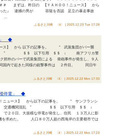
＃＃＃ まずは、昨日の 【ＹＡＨＯＯ！ニュース】 から
だった』 逮捕の男が 容疑を否認 足立の暴走事故
..
ふるさと川崎 〈4〉 | 2025.12.23 Tue 17:28
」 ◆
ース】 から 以下の記事を。 “ 武装集団がバー襲
 ” ＄＄ 以下引用 ＄＄ ↓ 南アフリカ警
ク郊外のバーで武装集団による 発砲事件が発生し、９人
同国内で起きた同様の銃撃事件は ２件目。 同日午
ふるさと川崎 〈4〉 | 2025.12.22 Mon 17:33
模停電」 ◆
！ニュース】 から以下の記事を。 “ サンフランシ
 交通機関混乱 ” ＄＄ 以下引用 ＄＄ ↓
で２０日、大規模な停電が発生し、住民 １３万人に影
機を求めた。 人口８０万人超の西海岸の主要都市では
ふるさと川崎 〈4〉 | 2025.12.22 Mon 17:23