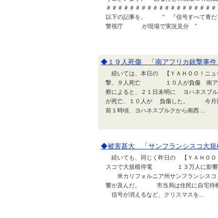
＃＃＃＃＃＃＃＃＃＃＃＃＃＃＃＃＃＃
以下の記事を。 “ 『信号すべて青
警視庁 が現場で実況見分 ” .
◆１９人死傷 「南アフリカ銃撃事件
続いては、本日の 【ＹＡＨＯＯ！ニュ
撃、９人死亡 １０人が負傷 南ア
察によると、２１日未明に ヨハネスブル
が死亡、１０人が 負傷した。 今月
前１時頃、ヨハネスブルクから南西 ...
◆被害甚大 「サンフランシスコ大規
続いても、同じく昨日の 【ＹＡＨＯＯ
スコで大規模停電 １３万人に影響
米カリフォルニア州サンフランシスコ 
響が及んだ。 市当局は住民に自宅待
信号が消えるなど、クリスマスを...