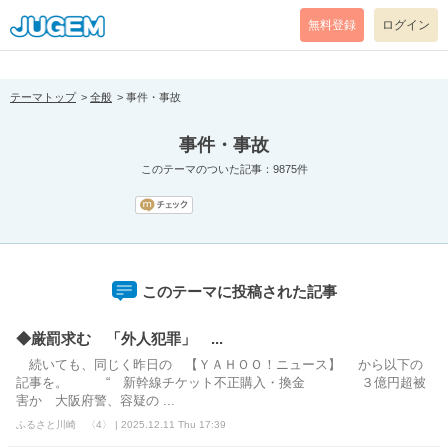
[pear_error: message="Success" code=0 mode=return level=notice
prefix="" info=""]
無料登録
ログイン
テーマトップ
全般
事件・事故
事件・事故
このテーマのついた記事：9875件
このテーマに投稿された記事
◆厳罰求む 「外人犯罪」 ...
続いても、同じく昨日の 【ＹＡＨＯＯ！ニュース】 から以下の
記事を。 “ 新幹線チケット不正購入・換金 ３億円超被
害か 大阪府警、容疑の ...
ふるさと川崎 〈4〉 | 2025.12.11 Thu 17:39