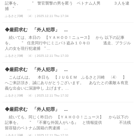
記事を。 “ 警官襲撃の男を匿う ベトナム人男 ３人を逮
捕 ” ...
ふるさと川崎 〈4〉 | 2025.12.11 Thu 17:34
◆厳罰求む 「外人犯罪」 ...
続いては、本日の 【ＹＡＨＯＯ！ニュース】 から 以下の記事
を。 “ 任意同行中にミニパト盗み１０キロ 逃走、ブラジル
人の女を現行犯逮捕 ” ...
ふるさと川崎 〈4〉 | 2025.12.11 Thu 17:33
◆厳罰求む 「外人犯罪」 ...
こんばんは。 本日も 【ＪＵＧＥＭ ふるさと川崎 〈4〉 】
へご来訪頂き、誠にありがとうございます。 あなたとの素敵＆有意
義な出会いに深謝申し 上げます。...
ふるさと川崎 〈4〉 | 2025.12.11 Thu 17:32
◆厳罰求む 「外人犯罪」 ...
続いても、同じく昨日の 【ＹＡＨＯＯ！ニュース】 から以下の
記事を。 “ 『不審な外国人がいる』 と情報提供 不法残
留容疑のベトナム国籍の男逮捕 ...
ふるさと川崎 〈4〉 | 2025.12.11 Thu 17:31