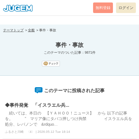
[pear_error: message="Success" code=0 mode=return level=notice
prefix="" info=""]
無料登録
ログイン
テーマトップ
全般
事件・事故
事件・事故
このテーマのついた記事：9871件
このテーマに投稿された記事
◆事件発覚 「イスラエル兵...
続いては、本日の 【ＹＡＨＯＯ！ニュース】 から 以下の記事
を。 “ マリア像にタバコ押しつけ拘禁 イスラエル兵を
処分、レバノンで &rdquo...
ふるさと川崎 〈4〉 | 2026.05.12 Tue 18:14