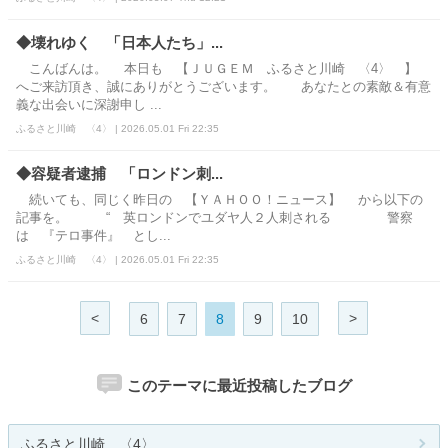
◆壊れゆく 「日本人たち」...
こんばんは。 本日も 【ＪＵＧＥＭ ふるさと川崎 〈4〉 】
へご来訪頂き、誠にありがとうございます。 あなたとの素敵＆有意
義な出会いに深謝申し ...
ふるさと川崎 〈4〉 | 2026.05.01 Fri 22:35
◆容疑者逮捕 「ロンドン刺...
続いても、同じく昨日の 【ＹＡＨＯＯ！ニュース】 から以下の
記事を。 “ 英ロンドンでユダヤ人２人刺される 警察
は 『テロ事件』 とし...
ふるさと川崎 〈4〉 | 2026.05.01 Fri 22:35
<
>
6
7
8
9
10
このテーマに最近投稿したブログ
ふるさと川崎 〈4〉