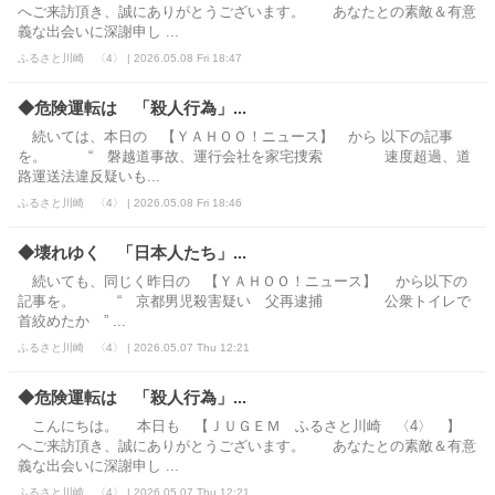
へご来訪頂き、誠にありがとうございます。 あなたとの素敵＆有意
義な出会いに深謝申し ...
ふるさと川崎 〈4〉 | 2026.05.08 Fri 18:47
◆危険運転は 「殺人行為」...
続いては、本日の 【ＹＡＨＯＯ！ニュース】 から 以下の記事
を。 “ 磐越道事故、運行会社を家宅捜索 速度超過、道
路運送法違反疑いも...
ふるさと川崎 〈4〉 | 2026.05.08 Fri 18:46
◆壊れゆく 「日本人たち」...
続いても、同じく昨日の 【ＹＡＨＯＯ！ニュース】 から以下の
記事を。 “ 京都男児殺害疑い 父再逮捕 公衆トイレで
首絞めたか ” ...
ふるさと川崎 〈4〉 | 2026.05.07 Thu 12:21
◆危険運転は 「殺人行為」...
こんにちは。 本日も 【ＪＵＧＥＭ ふるさと川崎 〈4〉 】
へご来訪頂き、誠にありがとうございます。 あなたとの素敵＆有意
義な出会いに深謝申し ...
ふるさと川崎 〈4〉 | 2026.05.07 Thu 12:21