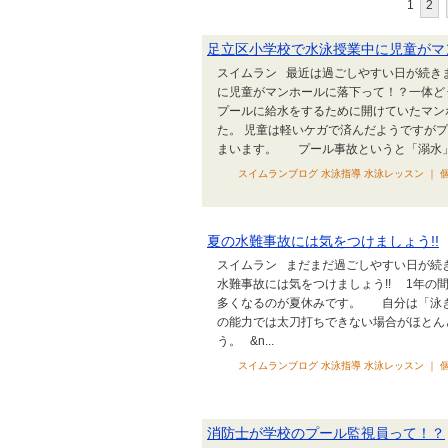
1
2
足立区小学校で水泳授業中に児童がマ
スイムラン 最近は過ごしやすい日が続き
に児童がマンホールに落下って！？一体ど
プールに給水をするために開けていたマン
た。 児童は軽いケガで済んだようですが
まいます。 プール事故というと「溺水」を
スイムランブログ 水泳指導 水泳レッスン ｜ 個
夏の水難事故には気をつけましょう!!
スイムラン まだまだ過ごしやすい日が続
水難事故には気をつけましょう!! 1年の
多くなるのが夏休みです。 自分は「泳ぎ
の能力では太刀打ちできない場合がほとん
う。 &n...
スイムランブログ 水泳指導 水泳レッスン ｜ 個
消防士が学校のプール監視員って！？