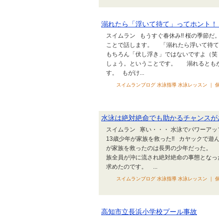
溺れたら「浮いて待て」ってホント！
スイムラン もうすぐ春休み!! 桜の季節だ
ことで話します。 「溺れたら浮いて待て
もちろん「伏し浮き」ではないですよ（笑
しょう。ということです。 溺れるとも
す。 もがけ...
スイムランブログ 水泳指導 水泳レッスン ｜ 個
水泳は絶対絶命でも助かるチャンスが
スイムラン 寒い・・・ 水泳でパワーア
13歳少年が家族を救った!! カヤックで
が家族を救ったのは長男の少年だった。 
族全員が沖に流され絶対絶命の事態となっ
求めたのです。 ...
スイムランブログ 水泳指導 水泳レッスン ｜ 個
高知市立長浜小学校プール事故