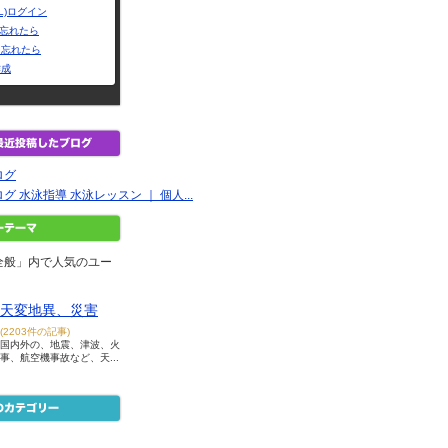
L)ログイン
Dを忘れたら
を忘れたら
作成
ログ
 水泳指導 水泳レッスン ｜ 個人...
全般」内で人気のユー
天変地異、災害
(2203件の記事)
国内外の、地震、津波、火
事、航空機事故など、天...