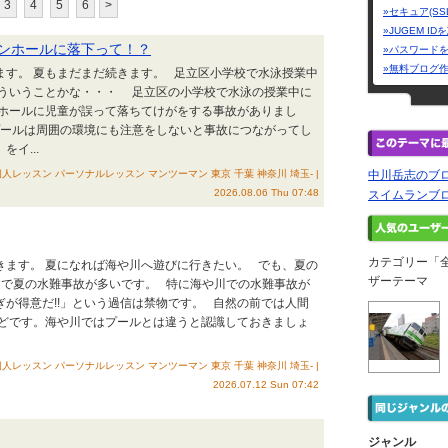
3
4
5
6
>
»セキュア(SS
»JUGEM I
ンホールに落下って！？
»パスワード
»無料ブログ
ます。 夏もまだまだ続きます。 足立区小学校で水泳授業中
ういうことかな・・・ 足立区の小学校で水泳の授業中に
ホールに児童が誤って落ちてけがをする事故がありまし
プールは周囲の環境にも注意をしないと事故につながってし
イ...
人レッスン パーソナルレッスン マンツーマン 東京 千葉 神奈川 埼玉- |
中川岳志のブ
2026.08.06 Thu 07:48
スイムランブログ
カテゴリー「
きます。 夏になれば海や川へ遊びに行きたい。 でも、夏の
ザーテーマ
間で夏の水難事故が多いです。 特に海や川での水難事故が
が得意だ!!」という過信は禁物です。 自然の前では人間
どです。海や川ではプールとは違うと認識しておきましょ
人レッスン パーソナルレッスン マンツーマン 東京 千葉 神奈川 埼玉- |
2026.07.12 Sun 07:42
ジャンル