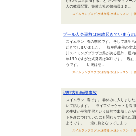
が80％以上参加することで今年からプー
人の教員配置、警備会社の警備員１名...
スイムランブログ 水泳指導 水泳レッスン ｜ 個
プール人身事故は何故起きていまうの
スイムラン 春の季節です。 そして新生
起きてしまいました。 岐阜県主催の水泳
川スイミングプラザは県が誇る屋外、屋内
年1/19ですが公式発表は3/31です。 
うです。 幼児は意...
スイムランブログ 水泳指導 水泳レッスン ｜ 個
辺野古船転覆事故
スイムラン 春です。 春休みに入りまし
いて話します。 ライフジャケットを着用
の生徒が平和学習という目的で出航したが
トを身につけていたにも関わらず溺れた原
ようです。 逆に仇となってしまっ...
スイムランブログ 水泳指導 水泳レッスン ｜ 個