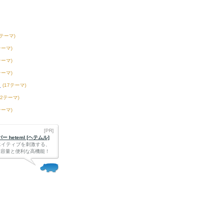
1テーマ)
テーマ)
テーマ)
テーマ)
ツ
(17テーマ)
42テーマ)
テーマ)
[PR]
 heteml [ヘテムル]
エイティブを刺激する、
Bの大容量と便利な高機能！