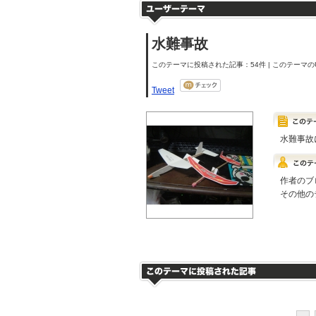
水難事故
このテーマに投稿された記事：54件 | このテーマのU
Tweet
水難事故
作者のブ
その他の