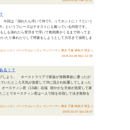
2026.03.24 Tue 21:17
？
。 今回は「溺れたら浮いて待て!!」ってホントに！？という
!!」というフレーズはテキストにも載っている内容です。
 もしも溺れたら背浮きで浮いて救助隊がくるまで待ってま
がいたり暴れたりして呼吸をしようとして力尽きて溺死しま
人レッスン パーソナルレッスン マンツーマン 東京 千葉 神奈川 埼玉- |
2026.03.09 Mon 12:39
ある！？
ップしよう。 オーストラリアで家族が海難事故に遭ったが
遊んでいたところ天気が急変して沖に流され転覆してしまった
オースティン君（13歳）右端 穏やかな天候が急変して家
たことでオースティン君は一人で陸を目指して泳ぎ救助を
人レッスン パーソナルレッスン マンツーマン 東京 千葉 神奈川 埼玉- |
2026.02.07 Sat 19:47