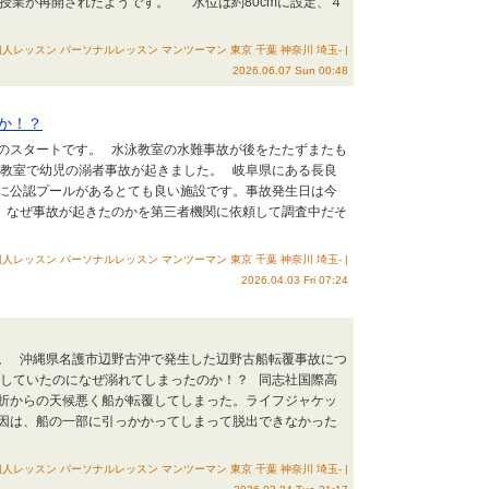
ル授業が再開されたようです。 水位は約80cmに設定、４
人レッスン パーソナルレッスン マンツーマン 東京 千葉 神奈川 埼玉- |
2026.06.07 Sun 00:48
か！？
活のスタートです。 水泳教室の水難事故が後をたたずまたも
教室で幼児の溺者事故が起きました。 岐阜県にある長良
に公認プールがあるとても良い施設です。事故発生日は今
現在、なぜ事故が起きたのかを第三者機関に依頼して調査中だそ
人レッスン パーソナルレッスン マンツーマン 東京 千葉 神奈川 埼玉- |
2026.04.03 Fri 07:24
た。 沖縄県名護市辺野古沖で発生した辺野古船転覆事故につ
していたのになぜ溺れてしまったのか！？ 同志社国際高
折からの天候悪く船が転覆してしまった。ライフジャケッ
因は、船の一部に引っかかってしまって脱出できなかった
人レッスン パーソナルレッスン マンツーマン 東京 千葉 神奈川 埼玉- |