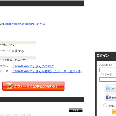
RL:
https://jugem.jp/theme/c7/24749/
について言及する。
JUGEM ID
ログへ：
「soa-takahiro」さんのブログ
テーマ：
「soa-takahiro」さんが作成したテーマ一覧(12件)
パスワード
次回か