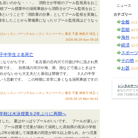
けも近いのかな・・・。 消防士が学校のプール監視員をおこ
ニュース
校プール授業中の溺死事故から消防士がプール監視をおこ
務ということで「消防署の仕事」としてプール監視を実施し
カテゴリー
発生したことから警備業になったりプール監視員はどうなっ
全般
(11
芸能
(62
人レッスン パーソナルレッスン マンツーマン 東京 千葉 神奈川 埼玉- |
海外
(54
2026.06.28 Sun 09:18
経済
(12
スポー
子中学生２名死亡
その他
(
鬱になりがちです。 「名古屋の庄内川で川遊び中に流され男
期です。 自然域の河川や海、湖、池などで遊ぶときは十
お題
(13
、流れがないから大丈夫だと過信は禁物です。 ３人の中学
いう悲劇です。 この時期に非常に多くなる溺死事故ですの
レンタルサーバー
あなたのクリ
人レッスン パーソナルレッスン マンツーマン 東京 千葉 神奈川 埼玉- |
200.71G
2026.06.15 Mon 06:42
学校は水泳授業を2年ぶりに再開へ
ました。 夏はやっぱりプールがいいです。 プールが楽しい
 プール授業で児童が溺れて溺死した高知県の長浜小学校
ら2年が経過して保護者の同意が80％以上得られ、かつ児童