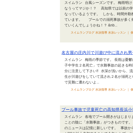
スイムラン 台風シーズンです。 梅雨明
なうってマジか！？ 高知県では以前の学
なっているようです。 しかも、時間外勤
ています。 プールでの溺死事故が多く
ていくんでしょうかね！？ &nb...
スイムランブログ 水泳指導 水泳レッスン ｜ 個
名古屋の庄内川で川遊び中に流され男
スイムラン 梅雨の季節です。 長雨は憂
子中学生２名死亡」で水難事故の起きる時
分に注意して下さい!! 水深が浅いから
生が川遊びをしていて流され２名が溺死と
で災難に遭わないよ...
スイムランブログ 水泳指導 水泳レッスン ｜ 個
プール事故で児童死亡の高知県長浜小
スイムラン 各地でプール開きがはじまり
ことの陰に「水難事故」がつきものです。
のニュースは記憶に新しいです。 事故か