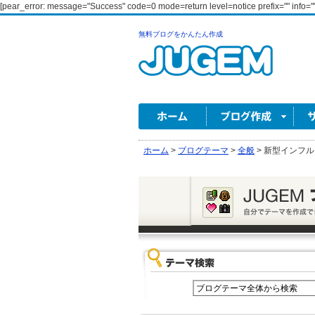
[pear_error: message="Success" code=0 mode=return level=notice prefix="" info=""
無料ブログをかんたん作成
ホーム
>
ブログテーマ
>
全般
>
新型インフル