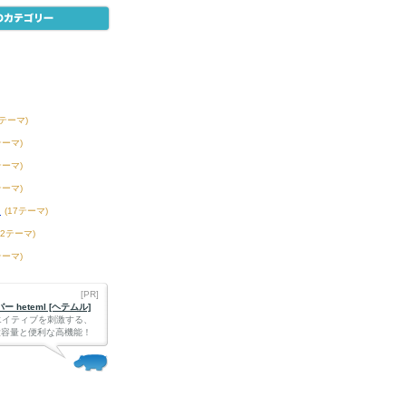
1テーマ)
テーマ)
テーマ)
テーマ)
ツ
(17テーマ)
42テーマ)
テーマ)
[PR]
 heteml [ヘテムル]
エイティブを刺激する、
Bの大容量と便利な高機能！