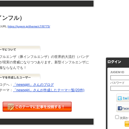
インフル）
URL:
https://jugem.jp/theme/c7/8775/
フルエンザ（豚インフルエンザ）の世界的大流行（パンデ
が現実の脅威になりつつあります。新型インフルエンザに
報ならなんでも！
JUGEM ID
パスワード
ログへ：
「newsgiri」さんのブログ
テーマ：
「newsgiri」さんが作成したテーマ一覧(20件)
次回か