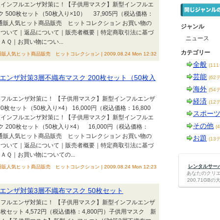
型インフルエンザ対策に！【子供用マスク】新型インフルエ
500枚セット（50枚入り×10） 37,905円（税込価格：
！ 通販人気ヒット商品販売 ヒットコレクション お買い物の
ジャンル
について｜返品について｜販売者概要｜特定商取引法に基づ
ニュース
Ｑ｜お買い物につい...
カテゴリー
通販人気ヒット商品販売 ヒットコレクション | 2009.08.24 Mon 12:32
全般
(11
芸能
ンザ対策3層不織布マスク 200枚セット（50枚入
(62
海外
(54
フルエンザ対策に！ 【子供用マスク】新型インフルエンザ
経済
(12
枚セット（50枚入り×4） 16,000円（税込価格：16,800
スポー
型インフルエンザ対策に！【子供用マスク】新型インフルエ
その他
200枚セット（50枚入り×4） 16,000円（税込価格：
(
！ 通販人気ヒット商品販売 ヒットコレクション お買い物の
お題
(13
について｜返品について｜販売者概要｜特定商取引法に基づ
ＡＱ｜お買い物についての...
レンタルサーバー
通販人気ヒット商品販売 ヒットコレクション | 2009.08.24 Mon 12:23
あなたのクリ
200.71G
エンザ対策3層不織布マスク 50枚セット
フルエンザ対策に！ 【子供用マスク】新型インフルエンザ
枚セット 4,572円（税込価格：4,800円）子供用マスク 新