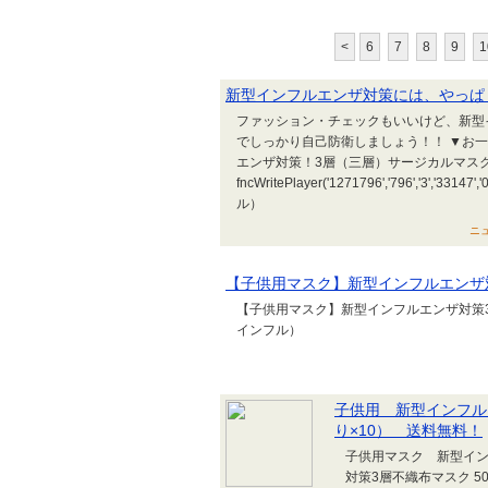
<
6
7
8
9
1
新型インフルエンザ対策には、やっぱ
ファッション・チェックもいいけど、新型
でしっかり自己防衛しましょう！！ ▼お一
エンザ対策！3層（三層）サージカルマ
fncWritePlayer('1271796','796','3'
ル）
ニュ
【子供用マスク】新型インフルエンザ
【子供用マスク】新型インフルエンザ対策3
インフル）
子供用 新型インフルエ
り×10） 送料無料！
子供用マスク 新型イン
対策3層不織布マスク 500