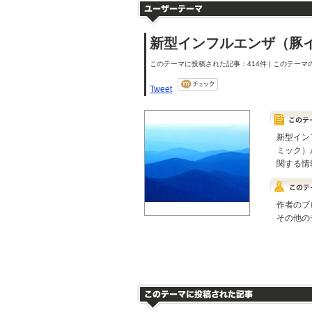
新型インフルエンザ（豚
このテーマに投稿された記事：414件 | このテーマの
Tweet
新型イン
ミック）
関する情
作者のブ
その他の