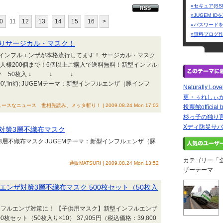
»セキュア(SS
»JUGEM I
0
11
12
13
14
15
16
>
»パスワード
»無料ブログ
りサージカル・マスク！
インフルエンザが本格流行してます！ サージカル・マスク
人様200個まで！6個以上ご購入で送料無料！新型インフル
スク 50枚入 ↓ ↓ ↓
,'33147','00','lnk'); JUGEMテーマ：新型インフルエンザ（豚インフ
Naturally Love
更・ぅれしぃ
ースなニュース 世相先読み、メッタ斬り！ | 2009.08.24 Mon 17:03
投票館official b
杉っ子の独り
Xディ防災サバ
対策3層不織布マスク
層不織布マスク JUGEMテーマ：新型インフルエンザ（豚
カテゴリー「
通販MATSURI | 2009.08.24 Mon 13:52
ザーテーマ
ンザ対策3層不織布マスク 500枚セット（50枚入
フルエンザ対策に！ 【子供用マスク】新型インフルエンザ
枚セット（50枚入り×10） 37,905円（税込価格：39,800