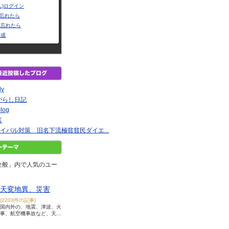
L)ログイン
Dを忘れたら
を忘れたら
作成
ly
がらし日記
log
言
イバル対策 旧名下流極貧貧民ダイエ...
全般」内で人気のユー
天変地異、災害
(2203件の記事)
国内外の、地震、津波、火
事、航空機事故など、天...