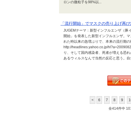
ロンの微粒子を98%以...
「流行開始」でマスクの売り上げ再び
JUGEMテーマ：新型インフルエンザ（豚イ
開始」を発表した新型インフルエンザ。マ
れた時以来の急増ぶりで、本来の流行期の
http://headlines.yahoo.co.jp/hl?
り、そして国内感染者、死者が増える恐れ
あるウィルスなんで当然の反応と思う。自分の
<
6
7
8
9
1
全414件中 101