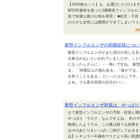
【1000枚セット】も、お選びいただけま
BFE95素材を使った3層構造でインフル
造で快適な着け心地を実現！ ■幼児・子
の小さな女性には隙間ができてしまいウイル.
通販
新型インフルエンザの初期症状につい
新型インフルエンザがまた流行の兆しを見
を振るわないといわれていましたが、こと
になったらさらに・・・怖いですね。 新
る」「38度以上の熱がある」「咳がでる
を伴うこともある」 といったかんじです
よね。でも多分症状の出方がハン...
新型インフルエンザ対策は、やっぱり
さて新型インフルエンザの予防・対策と聞
やっぱり「マスク」なんですよね。 冬の
勉強したようでｗ、この夏は様々な効果を
はそのあたりをいっぱいご紹介しておきま
込】レギュラー不織布マスクより高い防護性能