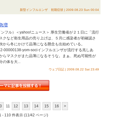
新型インフルエンザ 初期症状 | 2009.08.23 Sun 00:04
急増
ンフル）＜yahoo!ニュース＞ 厚生労働省が２１日に「流行
スクなど衛生用品の売り上げは、５月に感染者が初確認さ
秋から冬にかけて品薄になる懸念も出始めている。
a=20090822-00000138-yom-sociインフルエンザが流行する兆しあ
からマスクがまた品薄になるそうな。まぁ、死ぬ可能性が
体を大...
ウェブ日記 | 2009.08.22 Sat 23:49
0
11
12
13
14
15
16
>
 - 110 件表示 (11/42 ページ)