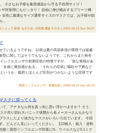
す。 小さなお子様を集団感染から守る子供用サイズ！
エンザ対策用にもピッタリ！ 自由に伸び縮みするプリーツ構
供・女性に最適なサイズ通常サイズのマスクでは、お子様や顔
..
ショップ 新着･おすすめ･大特価 通販 S.O.D. | 2009.08.23 Sun 00:27
て
せているようですね。 以前は夏の高温多湿の環境では猛威
新型に関してはそうでもないようです。これからまた秋冬
型インフルエンザの初期症状の特徴ですが、 「急な発熱があ
」「全身に倦怠感がある」「それらの症状に嘔吐や下痢など
。というか、風邪とほとんど区別がつかないような症状です
新型インフルエンザ 初期症状 | 2009.08.23 Sun 00:10
マスクに戻ってくる
いて、アナタなら何を真っ先に思い浮かべますか？ そう、
マスク売り切れ大パニック状態から各メーカーさんもかなり
プラスしたより強力なマスクがいろいろ出ています。 今回
す。どんどん見にいってください。 【10枚入・箱入・送料
！新型インフルエンザ対策にN... ウイルスなど0.1ミク