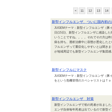
<
11
12
13
14
新型インフルエンザ、ついに国内初の
JUGEMテーマ：新型インフルエンザ（豚
日(15日)、新型インフルエンザに感染し
いうことですね。。。。それでその方は昨
病を持ち、透析治療中に容態が悪化したと
フルエンザって重症化しやすいとは聞きま
が地域周辺でも新型インフルエンザ集団感..
新型インフルにマスク
JUGEMテーマ：新型インフルエンザ（
をという危機管理のスペシャリストはＴｏ
新型インフルエンザ 対策
新型インフルエンザで初の死者が出ました
エンザ自体毎年死者は出ているので新型イ