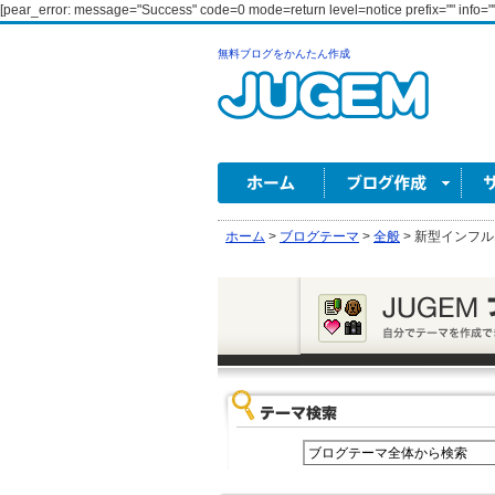
[pear_error: message="Success" code=0 mode=return level=notice prefix="" info=""
無料ブログをかんたん作成
ホーム
>
ブログテーマ
>
全般
>
新型インフル