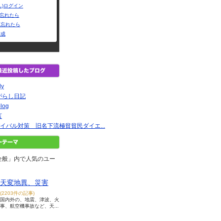
L)ログイン
Dを忘れたら
を忘れたら
作成
ly
がらし日記
log
言
イバル対策 旧名下流極貧貧民ダイエ...
全般」内で人気のユー
天変地異、災害
(2203件の記事)
国内外の、地震、津波、火
事、航空機事故など、天...