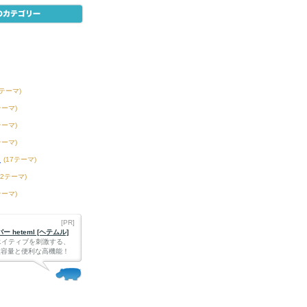
1テーマ)
テーマ)
テーマ)
テーマ)
ツ
(17テーマ)
42テーマ)
テーマ)
[PR]
 heteml [ヘテムル]
エイティブを刺激する、
Bの大容量と便利な高機能！