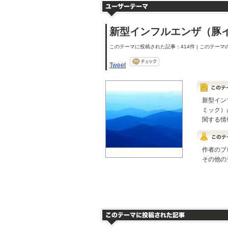
新型インフルエンザ（豚
このテーマに投稿された記事：414件 | このテーマの
Tweet
新型イン
ミック）
関する情
作者のブ
その他の