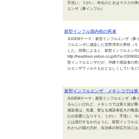
手洗い、うがい、外出のときはマスクの準備
エンザ（豚インフル）
新型インフル国内初の死者
JUGEMテーマ：新型インフルエンザ（豚
フルエンザに感染した宜野湾市の男性（５
した。同県によると、新型インフルエンザ
http://headlines.yahoo.co.jp/hl?
型インフルエンザだが、沖縄で感染者の死
ルエンザウィルスもおとなしくしていると思
新型インフルエンザ メキシコでは第
JUGEMテーマ：新型インフルエンザ（
るらしいけれど、メキシコでは第２波が襲
感染者は、先週、更なる感染者拡大の報道
心が必要になりそう。うがい、手洗い、今
とは逆行するかのように、新型インフルエ
れからの国の方針、自治体の対応方法には、注