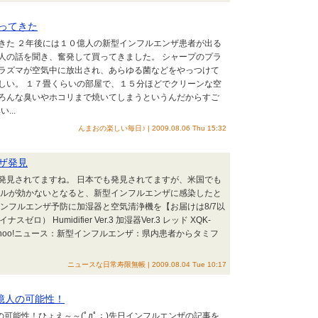
ってきた
きた ２年後には１０億人の新型インフルエンザ患者が出る
人の話を聞き、奮発して買ってきました。 シャープのプラ
ラズマが空気中に放出され、あらゆる菌などをやっつけて
しい。 １７畳くらいの部屋で、１５分ほどでクリーンな空
ろんな臭いやホコリまで焼いてしまうというんだからすご
...
んまおの楽しい毎日♪ | 2009.08.06 Thu 15:32
ザ発見
発見されてますね。 日本でも発見されてますが、米国でも
フルが効かないとなると、新型インフルエンザに感染したと
ンフルエンザ予防に加湿器と空気清浄機を【お届けは8/7以
 Humidifier Ver.3 加湿器Ver.3 レッド XQK-
Yahoo!ニュース：新型インフルエンザ：県内患者からタミフ
ニュースな日常寿限無帳 | 2009.08.04 Tue 10:17
億人の可能性！
の可能性！ひょえ～～(ﾟдﾟ；)先日インフルエンザの記事を