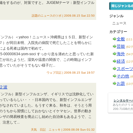
をするのが、対策ですと。 JUGEMテーマ：新型インフル
話題のニュースのツボ | 2009.08.15 Sat 22:50
ジャンル
ニュース
カテゴリー
インフル）＜yahoo！ニュース＞沖縄県は１５日、新型イン
全般
(11
７）が同日未明、入院先の病院で死亡したことを明らかに
芸能
(62
による死者は国内で初めて。
海外
a=20090815-00000634-yom-soci すっかり息を潜めたと思っていた新
(54
亡が出たようだ。湿気や温度の関係で、この時期はインフ
経済
(12
っていたがそうでもない様子だ...
スポー
ウェブ日記 | 2009.08.15 Sat 19:57
その他
(
お題
(13
２波
豚インフル）新型インフルエンザ、イギリスでは沈静化してい
っているらしい・・・日本国内でも、新型インフルエンザ
レンタルサーバー
あなたのクリ
がなされていました。もうすぐ来る、秋冬は、そうとう用
200.71G
のうちから習慣にしておかないとイケマセン。世界の動き
ンザの簡易検査を廃止にし始めた自治体もあるようで、こ
意して...
天気 日記 ニョッキ | 2009.08.09 Sun 01:32