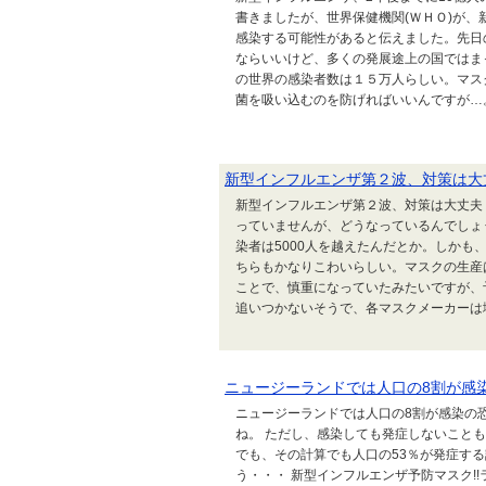
書きましたが、世界保健機関(ＷＨＯ)が
感染する可能性があると伝えました。先日
ならいいけど、多くの発展途上の国ではま
の世界の感染者数は１５万人らしい。マス
菌を吸い込むのを防げればいいんですが…。そ
新型インフルエンザ第２波、対策は大
新型インフルエンザ第２波、対策は大丈夫
っていませんが、どうなっているんでしょ
染者は5000人を越えたんだとか。しか
ちらもかなりこわいらしい。マスクの生産
ことで、慎重になっていたみたいですが、
追いつかないそうで、各マスクメーカーは増産
ニュージーランドでは人口の8割が感
ニュージーランドでは人口の8割が感染の
ね。 ただし、感染しても発症しないこと
でも、その計算でも人口の53％が発症す
う・・・ 新型インフルエンザ予防マスク!