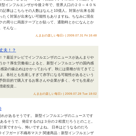
、新型インフルエンザが今後２年で、世界人口の２０～４０％
の記事はこちらその人数はなんと10億人。対策が出来る国
ったく対策が出来ない可能性もありますね。ちなみに現在
クの周りに両面テープとか貼って、通勤時とかになんとか
んな...
んまおの楽しい毎日♪ | 2009.07.31 Fri 16:48
丈夫！？
！？最近テレビでインフルエンザのニュースがあんまりや
うか？厚生労働省によると、新型インフルエンザの国内感
も、感染の歯止めはかかっておらず、秋には亜種が出てきてこ
は、各社とも生産しすぎて赤字になる可能性があるという
予防目的で購入するお客さんや企業が多く、今でも生産が
投資...
んまおの楽しい毎日♪ | 2009.07.28 Tue 18:02
染
恐れがあるそうです。 新型インフルエンザのニュースです
もあるそうで、発症するのは３分の２程度だろうとのこと。
る計算ですから、怖いですよね。 日本はどうなるのだろ
!ライフガード不織布マスク 関連商品：新型インフルエンザ