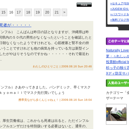
»セキュア(SS
»JUGEM I
15
16
17
18
19
20
21
>
»パスワード
»無料ブログ
死者が・・・・・
インフル） こんばんは昨日の話となりますが、沖縄県は昨
た同県内の５０代の男性がなくなったということを確認したと
日朝なくなったようですけれども、心筋梗塞と腎不全の持
いうことですけれども他の病気を持っている方は新型イン
Naturally Love
したがやはりそうなのですかね・・・・・・それで最近わ
更・ぅれしぃ
.
投票館official b
わたしのひとりごと | 2009.08.16 Sun 20:46
杉っ子の独り
Xディ防災サバ
豚インフル）さあやってきました。パンデミック、早くマスク
ｋｙｏｍａｌｌでマスク先行買いでしょう
カテゴリー「
ザーテーマ
携帯見ながら歩くんじゃねぇ！ | 2009.08.16 Sun 16:04
。厚生労働省は、これからも死者は出ると。ただインフル
ンフルエンザだけを特別扱いする必要はないと。通常の、