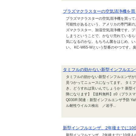
プラズマクラスターの空気清浄機を買
プラズマクラスターの空気清浄機を買って
可能性があるという、アメリカの専門家の
ズマクラスター、加湿空気清浄機です。プ
しまうということで、かなり売れているら
気になるのかな。もちろん菌をはじめ、い
い。 KC-W65-Wという型番のやつです。臭い
タミフルの効かない新型インフルエン
タミフルの効かない新型インフルエンザが
見つかってニュースになってます。 タミ
き、どうすれば良いんでしょうか？ 新型イ
降になります】【送料無料】±0（プラスマイナスゼロ）
Q030R 関連：新型インフルエンザ予防 
ル耐性ウイルス検出 ／岩手...
新型インフルエンザ、2年後までに10
新型インフルエンザ、2年後までに10億人